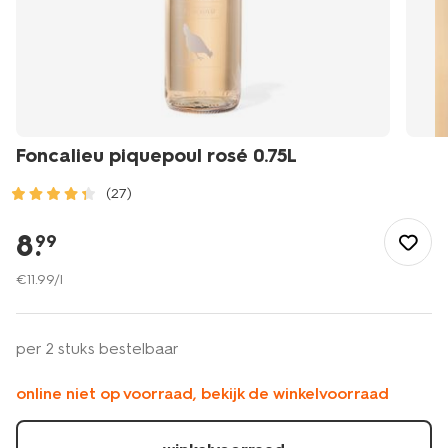
Foncalieu piquepoul rosé 0.75L
(27)
/eten-
drinken/wijn/rose/foncalieu-
8
.
99
piquepoul-
rose-
€
11
.
99
/l
0.75l-
17380021.html
per 2 stuks bestelbaar
online niet op voorraad, bekijk de winkelvoorraad