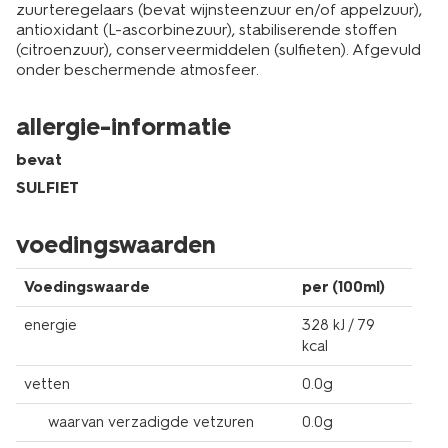
zuurteregelaars (bevat wijnsteenzuur en/of appelzuur),
antioxidant (L-ascorbinezuur), stabiliserende stoffen
(citroenzuur), conserveermiddelen (sulfieten). Afgevuld
onder beschermende atmosfeer.
allergie-informatie
bevat
SULFIET
voedingswaarden
Voedingswaarde
per (100ml)
energie
328 kJ / 79
kcal
vetten
0.0g
waarvan verzadigde vetzuren
0.0g