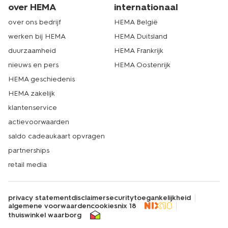
over HEMA
internationaal
over ons bedrijf
HEMA België
werken bij HEMA
HEMA Duitsland
duurzaamheid
HEMA Frankrijk
nieuws en pers
HEMA Oostenrijk
HEMA geschiedenis
HEMA zakelijk
klantenservice
actievoorwaarden
saldo cadeaukaart opvragen
partnerships
retail media
privacy statement
disclaimer
security
toegankelijkheid
algemene voorwaarden
cookies
nix 18
thuiswinkel waarborg