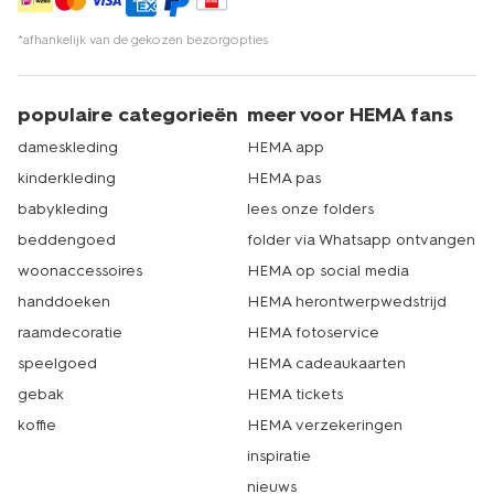
*afhankelijk van de gekozen bezorgopties
populaire categorieën
meer voor HEMA fans
dameskleding
HEMA app
kinderkleding
HEMA pas
babykleding
lees onze folders
beddengoed
folder via Whatsapp ontvangen
woonaccessoires
HEMA op social media
handdoeken
HEMA herontwerpwedstrijd
raamdecoratie
HEMA fotoservice
speelgoed
HEMA cadeaukaarten
gebak
HEMA tickets
koffie
HEMA verzekeringen
inspiratie
nieuws