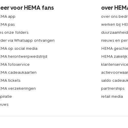
eer voor HEMA fans
over HEM
EMA app
over ons bedri
EMA pas
werken bij H
es onze folders
duurzaamhei
lder via Whatsapp ontvangen
nieuws en per
MA op social media
HEMA geschie
MA herontwerpwedstrijd
HEMA zakelijk
MA fotoservice
klantenservic
MA cadeaukaarten
actievoorwaa
MA tickets
saldo cadeau
MA verzekeringen
partnerships
spiratie
retail media
euws