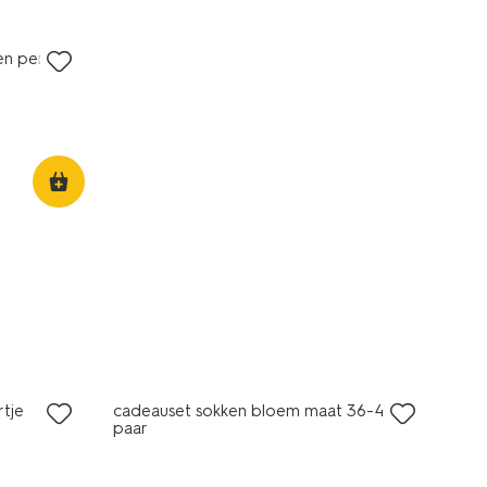
en pen
laag geprijsd
rtje
cadeauset sokken bloem maat 36-41 - 7
paar