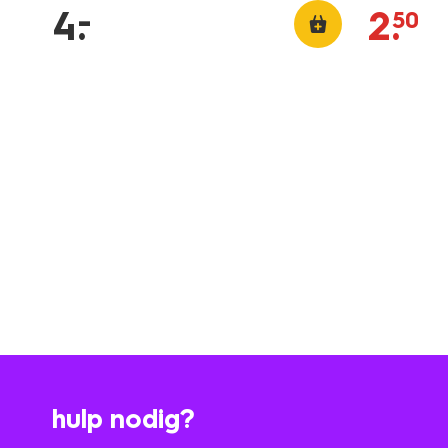
–
4
.
2
.
50
hulp nodig?