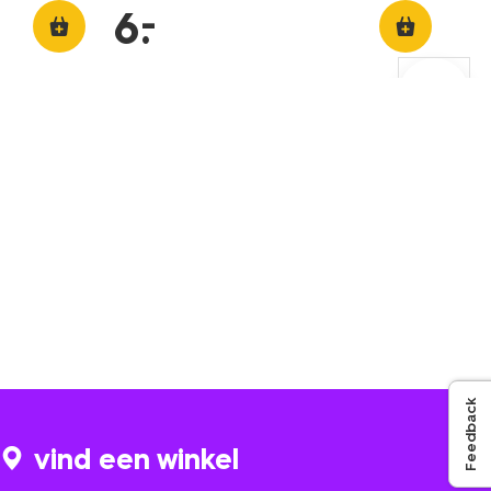
–
6
.
Feedback
vind een winkel