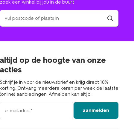
zoek een winkel bij jou in de buurt
zoek
een
winkel
vind
winkel
bij
jou
in
de
buurt
altijd op de hoogte van onze
acties
Schrijf je in voor de nieuwsbrief en krijg direct 10%
korting. Ontvang meerdere keren per week de laatste
(online) aanbiedingen. Afmelden kan altijd.
e-
aanmelden
mailadres