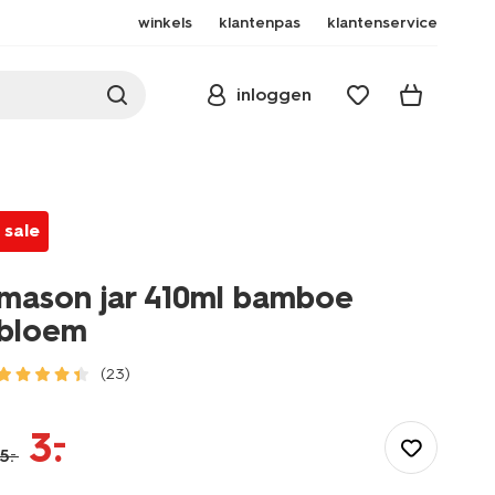
winkels
klantenpas
klantenservice
inloggen
sale
mason jar 410ml bamboe
bloem
(23)
/cadeau/mason-
jar-
–
3
.
410ml-
5
.
–
bamboe-