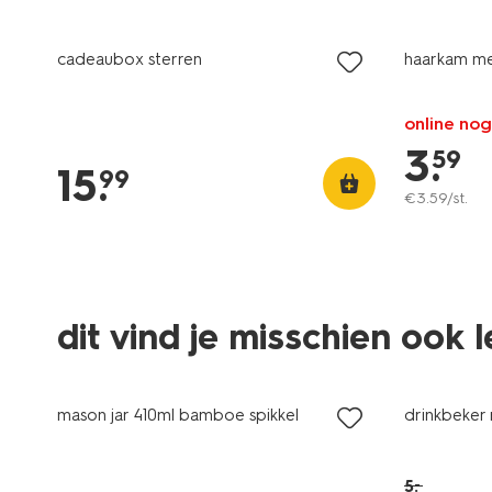
laag geprijsd
cadeaubox sterren
haarkam me
online nog
3
.
59
15
.
99
€
3
.
59
/st.
dit vind je misschien ook 
laag geprijsd
sale
mason jar 410ml bamboe spikkel
drinkbeker 
5
.
–