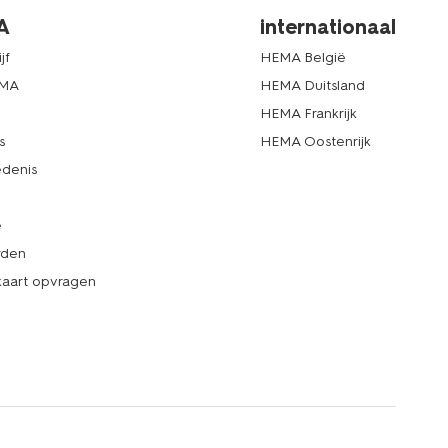
A
internationaal
jf
HEMA België
EMA
HEMA Duitsland
d
HEMA Frankrijk
s
HEMA Oostenrijk
denis
e
rden
kaart opvragen