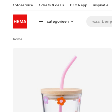
fotoservice
tickets & deals
HEMA app
inspiratie
waar ben j
categorieën
home