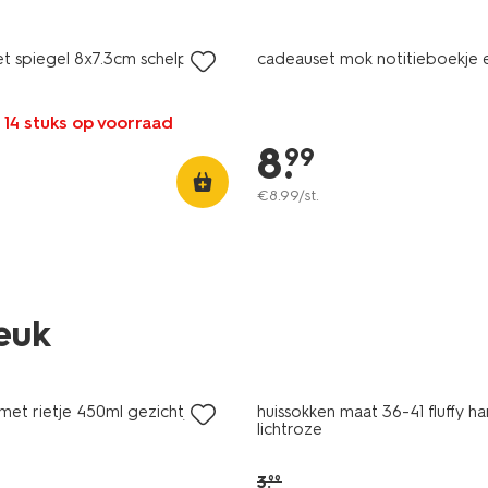
t spiegel 8x7.3cm schelp
cadeauset mok notitieboekje 
 14 stuks op voorraad
8
.
99
€
8
.
99
/st.
leuk
sale
met rietje 450ml gezichtjes
huissokken maat 36-41 fluffy ha
lichtroze
3
.
99