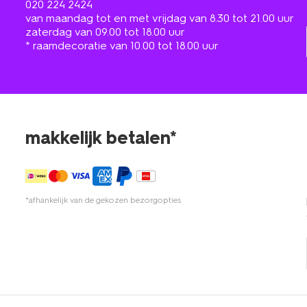
020 224 2424
van maandag tot en met vrijdag van 8.30 tot 21.00 uur
zaterdag van 09.00 tot 18.00 uur
* raamdecoratie van 10.00 tot 18.00 uur
makkelijk betalen*
*afhankelijk van de gekozen bezorgopties