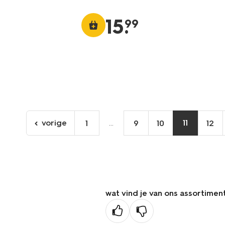
15
.
99
vorige
...
11
1
9
10
12
ga
naar
de
vorige
pagina
wat vind je van ons assortimen