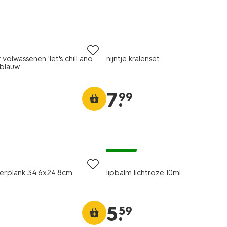
volwassenen 'let's chill and
nijntje kralenset
rblauw
7
.
99
vegan
veerplank 34.6x24.8cm
lipbalm lichtroze 10ml
5
.
59