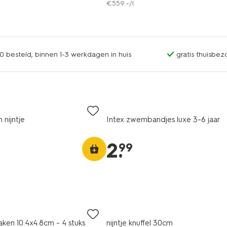
€
559
.
–
/l
0 besteld, binnen 1-3 werkdagen in huis
gratis thuisbez
 nijntje
Intex zwembandjes luxe 3-6 jaar
2
.
99
haken 10.4x4.8cm - 4 stuks
nijntje knuffel 30cm