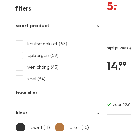
–
5
.
filters
soort product
knutselpakket
(63)
nijntje vaas
opbergen
(59)
14
.
99
verlichting
(43)
spel
(34)
toon alles
voor 22:0
kleur
zwart
(11)
bruin
(10)