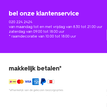
bel onze klantenservice
020 224 2424
van maandag tot en met vrijdag van 8.30 tot 21.00 uur
zaterdag van 09.00 tot 18.00 uur
* raamdecoratie van 10.00 tot 18.00 uur
makkelijk betalen*
*afhankelijk van de gekozen bezorgopties