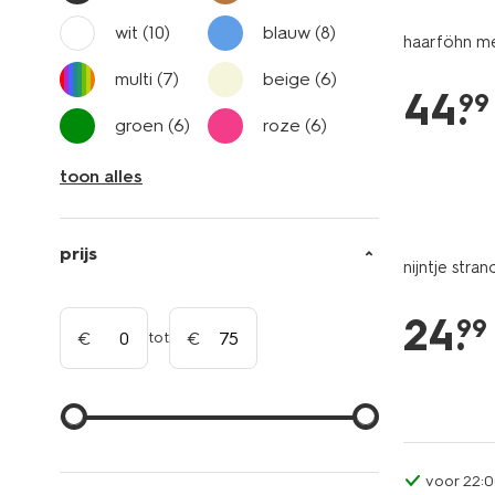
wit
(10)
blauw
(8)
haarföhn me
multi
(7)
beige
(6)
44
.
99
groen
(6)
roze
(6)
toon alles
prijs
nijntje str
24
.
99
tot
voor 22:0