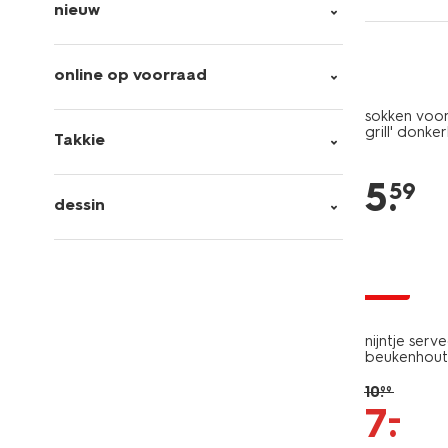
nieuw
online op voorraad
sokken voor 
grill' donke
Takkie
5
.
59
dessin
sale
nijntje ser
beukenhout
10
.
99
–
7
.