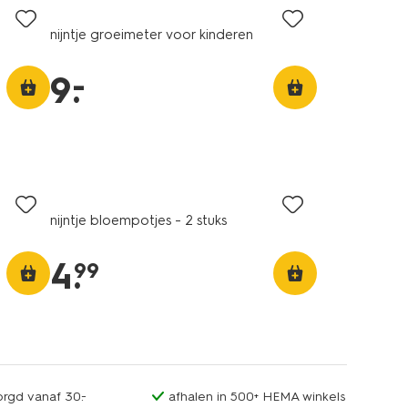
nijntje groeimeter voor kinderen
–
9
.
nijntje bloempotjes - 2 stuks
4
.
99
orgd vanaf 30.-
afhalen in 500+ HEMA winkels