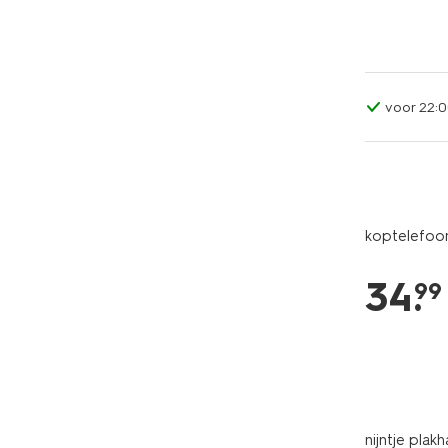
voor 22:0
koptelefoon
34
.
99
nijntje plak