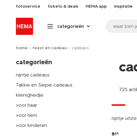
fotoservice
tickets & deals
HEMA app
inspiratie
waar ben j
categorieën
home
feest en cadeau
cadeaus
categorieën
ca
nijntje cadeaus
Takkie en Siepie cadeaus
725 arti
kleinigheidje
sale
voor haar
voor hem
nijntje uits
voor kinderen
8
.
49