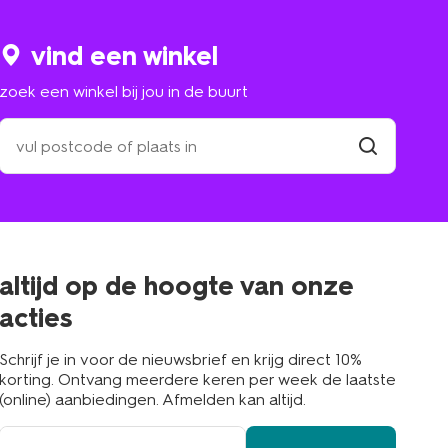
vind een winkel
zoek een winkel bij jou in de buurt
zoek
een
winkel
vind
winkel
bij
jou
in
de
buurt
altijd op de hoogte van onze
acties
Schrijf je in voor de nieuwsbrief en krijg direct 10%
korting. Ontvang meerdere keren per week de laatste
(online) aanbiedingen. Afmelden kan altijd.
e-