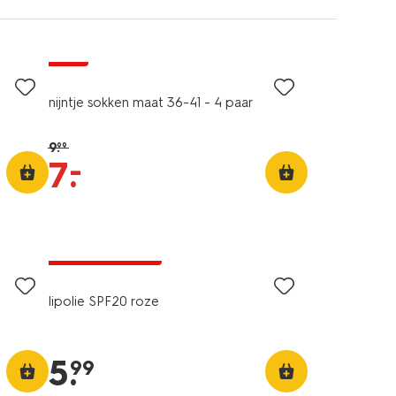
sale
nijntje sokken maat 36-41 - 4 paar
9
.
99
–
7
.
2e halve prijs
met je HEMA pas
lipolie SPF20 roze
5
.
99