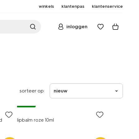
winkels
klantenpas
klantenservice
inloggen
sorteer op:
nieuw
vegan
nd
lipbalm roze 10ml