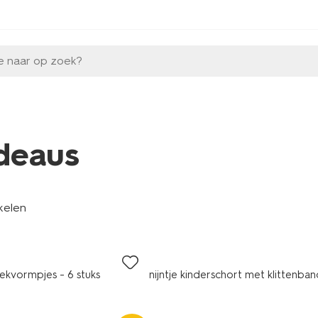
e naar op zoek?
deaus
kelen
teekvormpjes - 6 stuks
nijntje kinderschort met klittenba