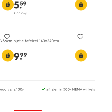
5
.
59
€
559
.
–
/l
77x85cm
nijntje tafelzeil 140x240cm
9
.
99
orgd vanaf 30.-
afhalen in 500+ HEMA winkels
laag geprijsd