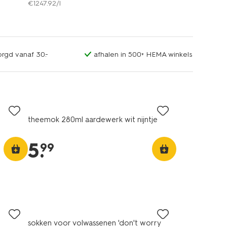
€
1247
.
92
/l
orgd vanaf 30.-
afhalen in 500+ HEMA winkels
theemok 280ml aardewerk wit nijntje
5
.
99
sokken voor volwassenen 'don't worry