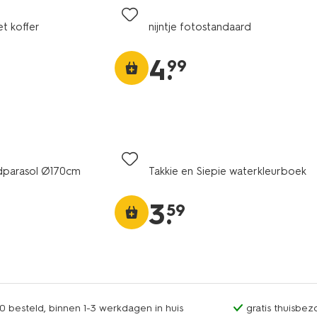
t koffer
nijntje fotostandaard
4
.
99
andparasol Ø170cm
Takkie en Siepie waterkleurboek
3
.
59
0 besteld, binnen 1-3 werkdagen in huis
gratis thuisbez