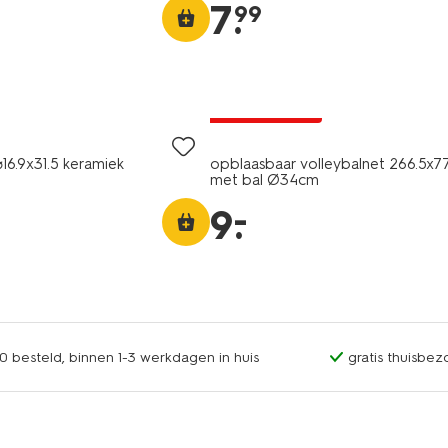
7
.
99
laag geprijsd
 ⌀16.9x31.5 keramiek
opblaasbaar volleybalnet 266.5x
met bal Ø34cm
–
9
.
0 besteld, binnen 1-3 werkdagen in huis
gratis thuisbez