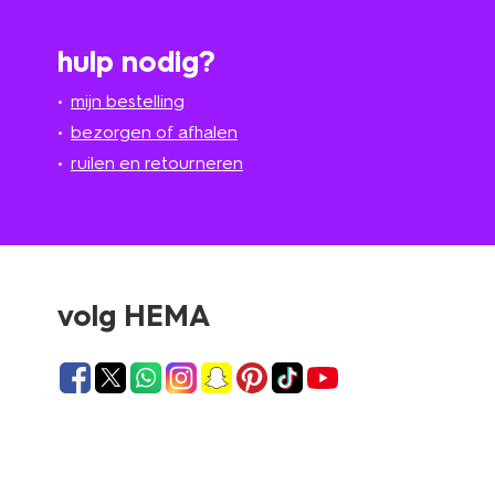
hulp nodig?
mijn bestelling
bezorgen of afhalen
ruilen en retourneren
volg HEMA