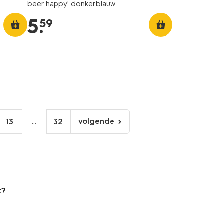
beer happy' donkerblauw
5
.
59
...
volgende
13
32
volgende
pagina
t?