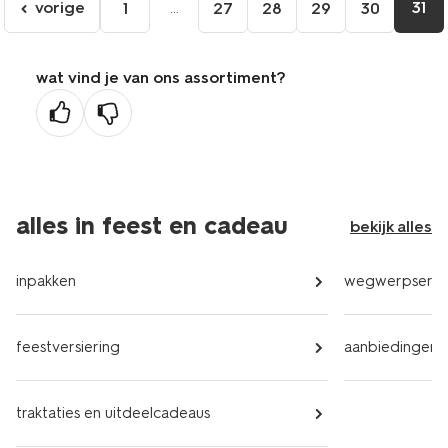
vorige
...
31
1
27
28
29
30
ga
naar
de
wat vind je van ons assortiment?
vorige
pagina
alles in feest en cadeau
bekijk alles
inpakken
wegwerpservi
feestversiering
aanbiedingen
traktaties en uitdeelcadeaus