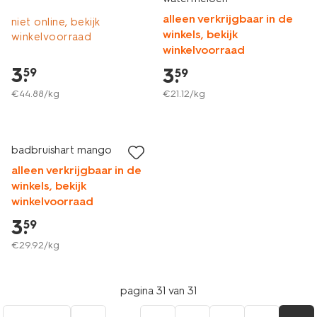
alleen verkrijgbaar in de
niet online, bekijk
winkels, bekijk
winkelvoorraad
winkelvoorraad
3
.
3
.
59
59
€
44
.
88
/kg
€
21
.
12
/kg
vegan
badbruishart mango
alleen verkrijgbaar in de
winkels, bekijk
winkelvoorraad
3
.
59
€
29
.
92
/kg
pagina 31 van 31