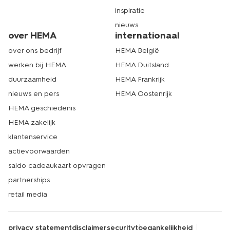
inspiratie
nieuws
over HEMA
internationaal
over ons bedrijf
HEMA België
werken bij HEMA
HEMA Duitsland
duurzaamheid
HEMA Frankrijk
nieuws en pers
HEMA Oostenrijk
HEMA geschiedenis
HEMA zakelijk
klantenservice
actievoorwaarden
saldo cadeaukaart opvragen
partnerships
retail media
privacy statement
disclaimer
security
toegankelijkheid