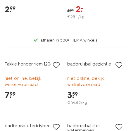
2
.
–
2
.
99
3
.
59
€
25
.
–
/kg
afhalen in 500+ HEMA winkels
vegan
Takkie hondenriem 120cm
badbruisbal gezichtje
niet online, bekijk
niet online, bekijk
winkelvoorraad
winkelvoorraad
7
.
3
.
99
59
€
44
.
88
/kg
vegan
vegan
badbruisbal teddybeer
badbruisbal ster
watermeloen