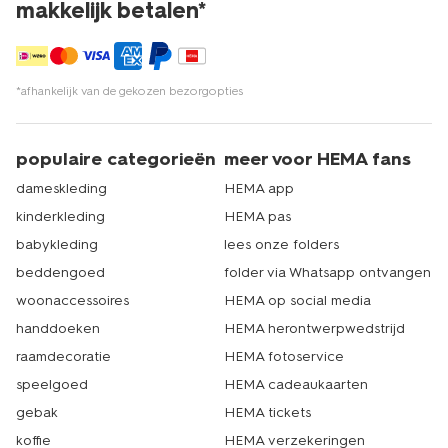
makkelijk betalen*
*afhankelijk van de gekozen bezorgopties
populaire categorieën
meer voor HEMA fans
dameskleding
HEMA app
kinderkleding
HEMA pas
babykleding
lees onze folders
beddengoed
folder via Whatsapp ontvangen
woonaccessoires
HEMA op social media
handdoeken
HEMA herontwerpwedstrijd
raamdecoratie
HEMA fotoservice
speelgoed
HEMA cadeaukaarten
gebak
HEMA tickets
koffie
HEMA verzekeringen