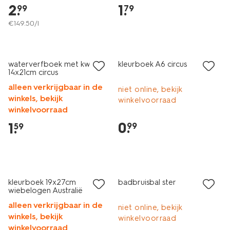
2
.
1
.
99
79
€
149
.
50
/l
waterverfboek met kwast
kleurboek A6 circus
14x21cm circus
alleen verkrijgbaar in de
niet online, bekijk
winkels, bekijk
winkelvoorraad
winkelvoorraad
0
.
1
.
99
59
vegan
sale
kleurboek 19x27cm
badbruisbal ster
wiebelogen Australië
alleen verkrijgbaar in de
niet online, bekijk
winkels, bekijk
winkelvoorraad
winkelvoorraad