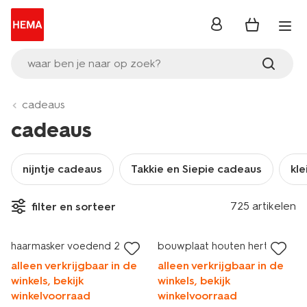
inloggen
waar ben je naar op zoek?
cadeaus
cadeaus
nijntje cadeaus
Takkie en Siepie cadeaus
kle
725 artikelen
filter en sorteer
haarmasker voedend 20ml
bouwplaat houten hert
alleen verkrijgbaar in de
alleen verkrijgbaar in de
winkels, bekijk
winkels, bekijk
winkelvoorraad
winkelvoorraad