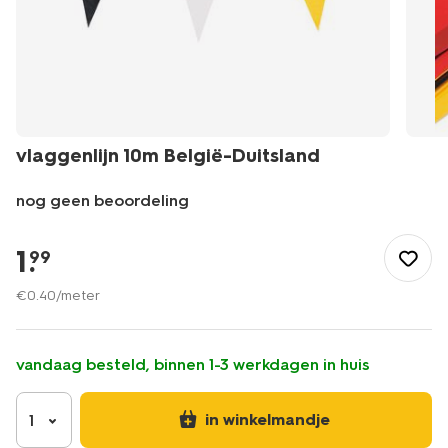
vlaggenlijn 10m België-Duitsland
nog geen beoordeling
/feest-
cadeau/versiering/slingers/vlaggenlijn-
1
.
99
10m-
belgie-
€
0
.
40
/meter
duitsland-
60800837.html
vandaag besteld, binnen 1-3 werkdagen in huis
in winkelmandje
1