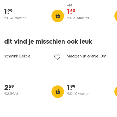
1
.
99
1
.
1
.
99
50
€
0
.
40
/meter
€
0
.
30
/meter
dit vind je misschien ook leuk
schmink België
vlaggenlijn oranje 10m
2
.
1
.
59
99
€
2
.
59
/st.
€
0
.
40
/meter