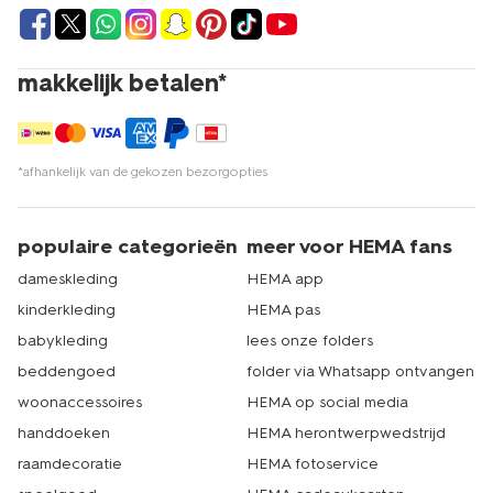
makkelijk betalen*
*afhankelijk van de gekozen bezorgopties
populaire categorieën
meer voor HEMA fans
dameskleding
HEMA app
kinderkleding
HEMA pas
babykleding
lees onze folders
beddengoed
folder via Whatsapp ontvangen
woonaccessoires
HEMA op social media
handdoeken
HEMA herontwerpwedstrijd
raamdecoratie
HEMA fotoservice