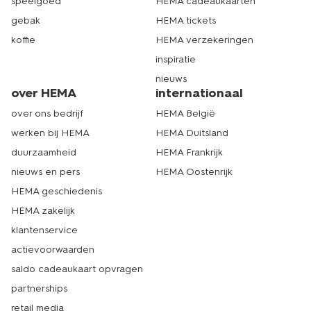
speelgoed
HEMA cadeaukaarten
gebak
HEMA tickets
koffie
HEMA verzekeringen
inspiratie
nieuws
over HEMA
internationaal
over ons bedrijf
HEMA België
werken bij HEMA
HEMA Duitsland
duurzaamheid
HEMA Frankrijk
nieuws en pers
HEMA Oostenrijk
HEMA geschiedenis
HEMA zakelijk
klantenservice
actievoorwaarden
saldo cadeaukaart opvragen
partnerships
retail media