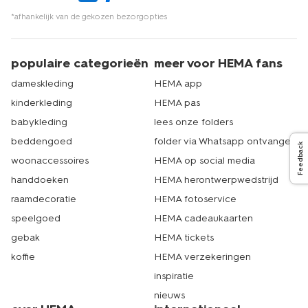
*afhankelijk van de gekozen bezorgopties
populaire categorieën
meer voor HEMA fans
dameskleding
HEMA app
kinderkleding
HEMA pas
babykleding
lees onze folders
beddengoed
folder via Whatsapp ontvangen
Feedback
woonaccessoires
HEMA op social media
handdoeken
HEMA herontwerpwedstrijd
raamdecoratie
HEMA fotoservice
speelgoed
HEMA cadeaukaarten
gebak
HEMA tickets
koffie
HEMA verzekeringen
inspiratie
nieuws