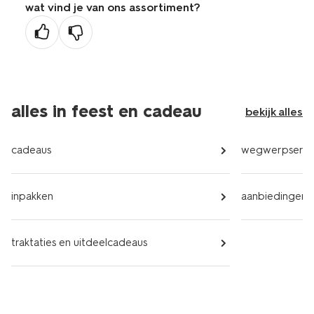
wat vind je van ons assortiment?
vorige
pagina
alles in feest en cadeau
bekijk alles
cadeaus
wegwerpservi
inpakken
aanbiedingen
traktaties en uitdeelcadeaus