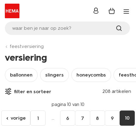
inloggen
waar ben je naar op zoek?
feestversiering
versiering
ballonnen
slingers
honeycombs
feesth
208 artikelen
filter en sorteer
pagina 10 van 10
vorige
...
10
1
6
7
8
9
ga
naar
de