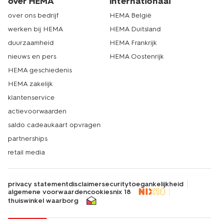
over HEMA
internationaal
over ons bedrijf
HEMA België
werken bij HEMA
HEMA Duitsland
duurzaamheid
HEMA Frankrijk
nieuws en pers
HEMA Oostenrijk
HEMA geschiedenis
HEMA zakelijk
klantenservice
actievoorwaarden
saldo cadeaukaart opvragen
partnerships
retail media
privacy statement
disclaimer
security
toegankelijkheid
algemene voorwaarden
cookies
nix 18
thuiswinkel waarborg