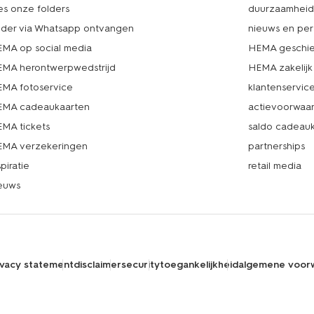
es onze folders
duurzaamhei
lder via Whatsapp ontvangen
nieuws en per
MA op social media
HEMA geschie
MA herontwerpwedstrijd
HEMA zakelijk
MA fotoservice
klantenservic
MA cadeaukaarten
actievoorwaa
MA tickets
saldo cadeau
MA verzekeringen
partnerships
spiratie
retail media
euws
ivacy statement
disclaimer
security
toegankelijkheid
algemene voor