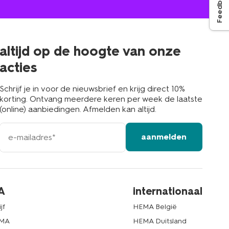
Feedback
winkel
bij
jou
in
de
buurt
altijd op de hoogte van onze
acties
Schrijf je in voor de nieuwsbrief en krijg direct 10%
korting. Ontvang meerdere keren per week de laatste
(online) aanbiedingen. Afmelden kan altijd.
e-
aanmelden
mailadres
A
internationaal
jf
HEMA België
EMA
HEMA Duitsland