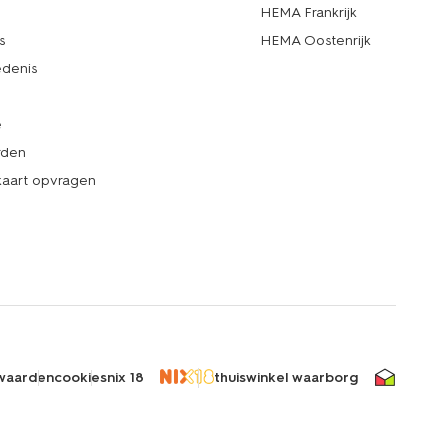
d
HEMA Frankrijk
s
HEMA Oostenrijk
denis
e
rden
kaart opvragen
waarden
cookies
nix 18
thuiswinkel waarborg