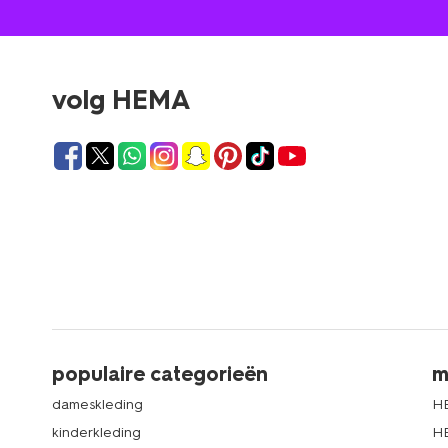
volg HEMA
populaire categorieën
m
dameskleding
H
kinderkleding
H