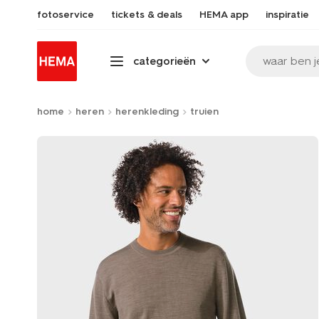
fotoservice
tickets & deals
HEMA app
inspiratie
waar ben j
categorieën
home
heren
herenkleding
truien