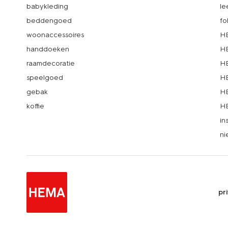
babykleding
le
beddengoed
fo
woonaccessoires
HE
handdoeken
HE
raamdecoratie
HE
speelgoed
HE
gebak
HE
koffie
HE
in
ni
pr