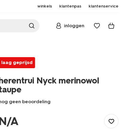
winkels
klantenpas
klantenservice
inloggen
laag geprijsd
herentrui Nyck merinowol
taupe
nog geen beoordeling
/heren/herenkleding/truien/herentrui-
nyck-
N/A
merinowol-
taupe-