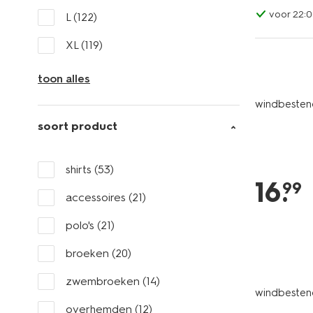
voor 22:0
L
(122)
XL
(119)
toon alles
windbesten
soort product
shirts
(53)
16
.
99
accessoires
(21)
polo's
(21)
broeken
(20)
zwembroeken
(14)
windbestend
overhemden
(12)