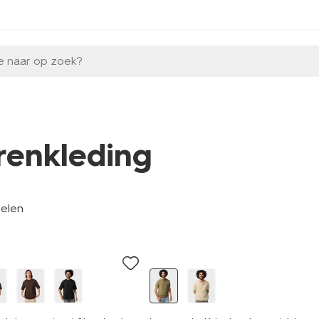
e naar op zoek?
renkleding
kelen