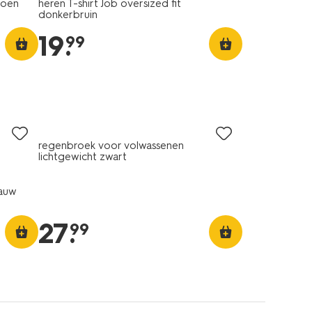
roen
heren T-shirt Job oversized fit
donkerbruin
19
.
99
regenbroek voor volwassenen
lichtgewicht zwart
lauw
27
.
99