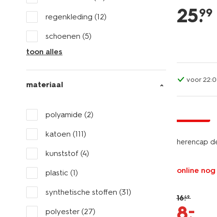
25
.
99
regenkleding
(12)
schoenen
(5)
toon alles
voor 22:0
materiaal
polyamide
(2)
korting
katoen
(111)
herencap d
kunststof
(4)
online nog
plastic
(1)
synthetische stoffen
(31)
16
.
49
–
8
.
polyester
(27)