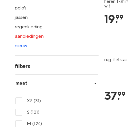
heren T-shir
wit
polo's
19
.
99
jassen
regenkleding
aanbiedingen
nieuw
rug-fietsta
filters
maat
37
.
99
XS
(31)
S
(101)
M
(124)