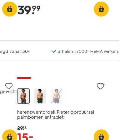
39
.
99
orgd vanaf 30.-
afhalen in 500+ HEMA winkels
sale
tgewicht
herenzwembroek Pieter borduursel
palmbomen antraciet
29
.
99
–
15
.