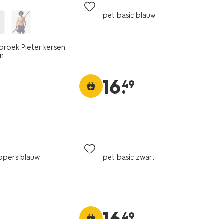
pet basic blauw
roek Pieter kersen
n
16
.
49
ppers blauw
pet basic zwart
49