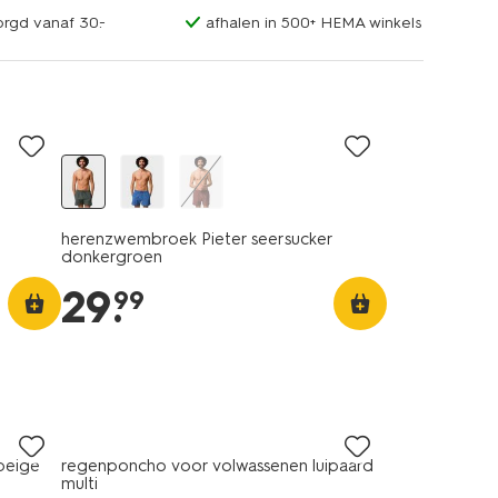
orgd vanaf 30.-
afhalen in 500+ HEMA winkels
herenzwembroek Pieter seersucker
donkergroen
29
.
99
beige
regenponcho voor volwassenen luipaard
multi