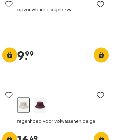
opvouwbare paraplu zwart
9
.
99
regenhoed voor volwassenen beige
49