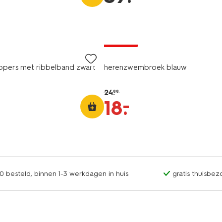
korting
ppers met ribbelband zwart
herenzwembroek blauw
24
.
99
–
18
.
0 besteld, binnen 1-3 werkdagen in huis
gratis thuisbez