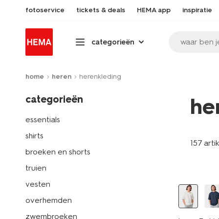
fotoservice
tickets & deals
HEMA app
inspiratie
waar ben j
categorieën
home
heren
herenkleding
categorieën
he
essentials
shirts
157 arti
broeken en shorts
essential
truien
vesten
overhemden
zwembroeken