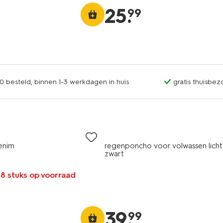
25
.
99
0 besteld, binnen 1-3 werkdagen in huis
gratis thuisbez
enim
regenponcho voor volwassen lich
zwart
 8 stuks op voorraad
39
.
99