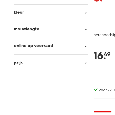
kleur
mouwlengte
herenbadsli
online op voorraad
16
.
49
prijs
voor 22:0
korting