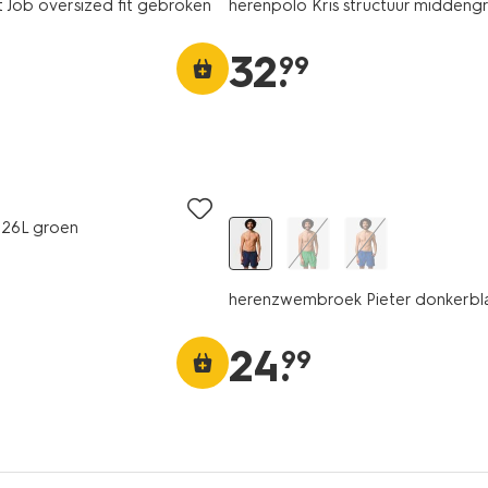
t Job oversized fit gebroken
herenpolo Kris structuur middeng
32
.
99
s 26L groen
herenzwembroek Pieter donkerb
24
.
99