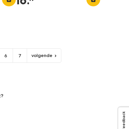
16
.
volgende
6
7
volgende
pagina
t?
Feedback