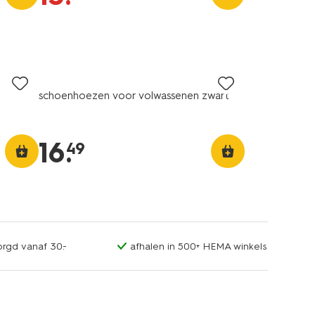
schoenhoezen voor volwassenen zwart
16
.
49
orgd vanaf 30.-
afhalen in 500+ HEMA winkels