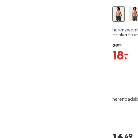
herenzwemb
donkergroe
29
.
99
–
18
.
herenbadsli
49