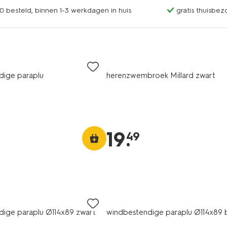
0 besteld, binnen 1-3 werkdagen in huis
gratis thuisbez
dige paraplu
herenzwembroek Millard zwart
19
.
49
ige paraplu Ø114x89 zwart
windbestendige paraplu Ø114x89 