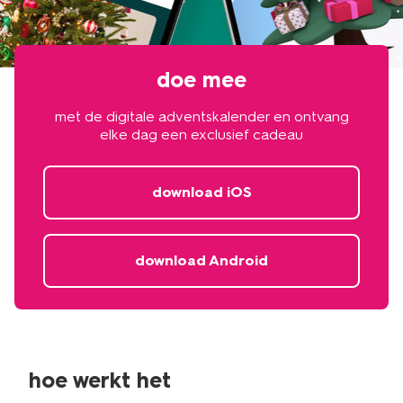
doe mee
met de digitale adventskalender en ontvang
elke dag een exclusief cadeau
download iOS
download Android
hoe werkt het