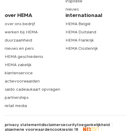
inspiratie
nieuws
over HEMA
internationaal
over ons bedrijf
HEMA België
werken bij HEMA
HEMA Duitsland
duurzaamheid
HEMA Frankrijk
nieuws en pers
HEMA Oostenrijk
HEMA geschiedenis
HEMA zakelijk
klantenservice
actievoorwaarden
saldo cadeaukaart opvragen
partnerships
retail media
privacy statement
disclaimer
security
toegankelijkheid
algemene voorwaarden
cookies
nix 18