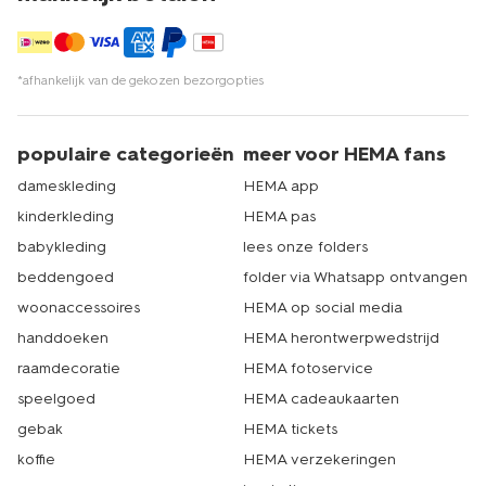
*afhankelijk van de gekozen bezorgopties
populaire categorieën
meer voor HEMA fans
dameskleding
HEMA app
kinderkleding
HEMA pas
babykleding
lees onze folders
beddengoed
folder via Whatsapp ontvangen
woonaccessoires
HEMA op social media
handdoeken
HEMA herontwerpwedstrijd
raamdecoratie
HEMA fotoservice
speelgoed
HEMA cadeaukaarten
gebak
HEMA tickets
koffie
HEMA verzekeringen