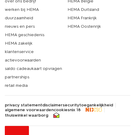
over ons bedrijf
HEMA België
werken bij HEMA
HEMA Duitsland
duurzaamheid
HEMA Frankrijk
nieuws en pers
HEMA Oostenrijk
HEMA geschiedenis
HEMA zakelijk
klantenservice
actievoorwaarden
saldo cadeaukaart opvragen
partnerships
retail media
privacy statement
disclaimer
security
toegankelijkheid
algemene voorwaarden
cookies
nix 18
thuiswinkel waarborg