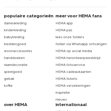
populaire categorieën
meer voor HEMA fans
dameskleding
HEMA app
kinderkleding
HEMA pas
babykleding
lees onze folders
beddengoed
folder via Whatsapp ontvangen
woonaccessoires
HEMA op social media
handdoeken
HEMA herontwerpwedstrijd
raamdecoratie
HEMA fotoservice
speelgoed
HEMA cadeaukaarten
gebak
HEMA tickets
koffie
HEMA verzekeringen
inspiratie
nieuws
over HEMA
internationaal