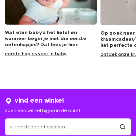
Wat eten baby’s het liefst en
Op zoek naar 
wanneer begin je met die eerste
kraamcadeau? 
oefenhapjes? Dat lees je hier.
het perfecte 
eerste hapjes voor je baby
ontdek onze k
vind een winkel
zoek een winkel bij jou in de buurt
zoek
een
winkel
vind