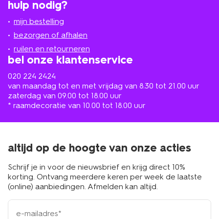
hulp nodig?
winkel
bij
jou
mijn bestelling
in
de
bezorgen of afhalen
buurt
ruilen en retourneren
bel onze klantenservice
020 224 2424
van maandag tot en met vrijdag van 8.30 tot 21.00 uur
zaterdag van 09.00 tot 18.00 uur
* raamdecoratie van 10.00 tot 18.00 uur
altijd op de hoogte van onze acties
Schrijf je in voor de nieuwsbrief en krijg direct 10%
korting. Ontvang meerdere keren per week de laatste
(online) aanbiedingen. Afmelden kan altijd.
e-
mailadres