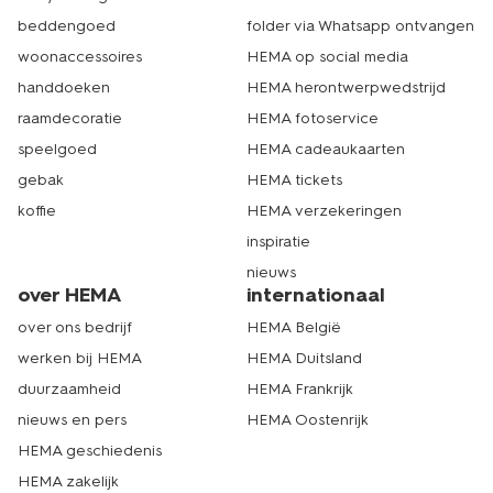
beddengoed
folder via Whatsapp ontvangen
woonaccessoires
HEMA op social media
handdoeken
HEMA herontwerpwedstrijd
raamdecoratie
HEMA fotoservice
speelgoed
HEMA cadeaukaarten
gebak
HEMA tickets
koffie
HEMA verzekeringen
inspiratie
nieuws
over HEMA
internationaal
over ons bedrijf
HEMA België
werken bij HEMA
HEMA Duitsland
duurzaamheid
HEMA Frankrijk
nieuws en pers
HEMA Oostenrijk
HEMA geschiedenis
HEMA zakelijk