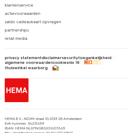
klantenservice
actievoorwaarden
saldo cadeaukaart opvragen
partnerships
retail media
privacy statement
disclaimer
security
toegankelijkheid
algemene voorwaarden
cookies
nix 18
thuiswinkel waarborg
HEMA B.V., NDSM-straat 10,1033 SB Amsterdam
KvK-nummer: 34215639
IBAN: HEMA NL67INGB0651607663
Btw-identificatienummer: NL814217412B01