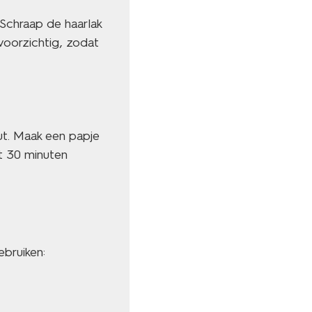
 Schraap de haarlak
voorzichtig, zodat
ut. Maak een papje
ot 30 minuten
ebruiken: