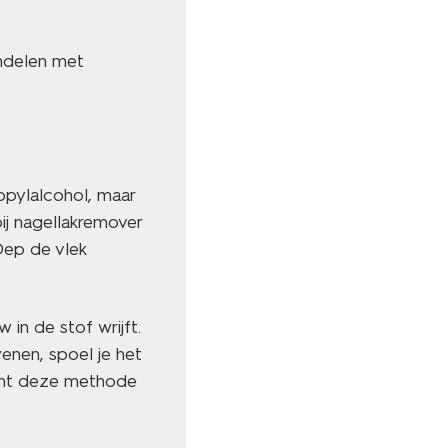
andelen met
pylalcohol, maar
bij nagellakremover
Dep de vlek
in de stof wrijft.
wenen, spoel je het
kunt deze methode