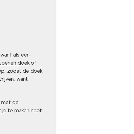
 want als een
toenen doek
of
 op, zodat de doek
wrijven, want
n met de
t je te maken hebt