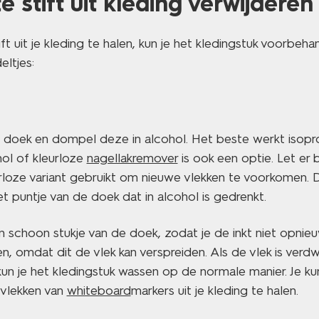
e stift uit kleding verwijderen
t uit je kleding te halen, kun je het kledingstuk voorbeh
eltjes:
oek en dompel deze in alcohol. Het beste werkt isopro
ol of kleurloze
nagellakremover
is ook een optie. Let er 
rloze variant gebruikt om nieuwe vlekken te voorkomen. 
t puntje van de doek dat in alcohol is gedrenkt.
 schoon stukje van de doek, zodat je de inkt niet opnieuw 
en, omdat dit de vlek kan verspreiden. Als de vlek is verd
 kun je het kledingstuk wassen op de normale manier. Je 
vlekken van
whiteboard
markers uit je kleding te halen.