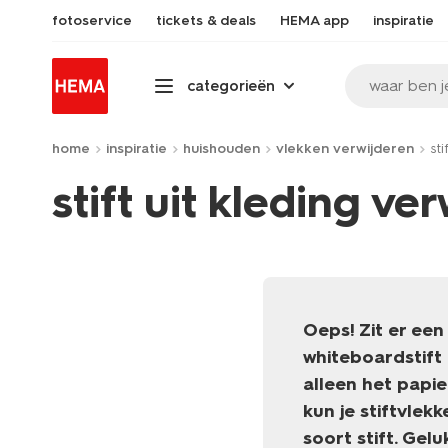
fotoservice
tickets & deals
HEMA app
inspiratie
waar ben j
categorieën
home
inspiratie
huishouden
vlekken verwijderen
st
stift uit kleding ve
Oeps! Zit er een
whiteboardstift 
alleen het papie
kun je stiftvlek
soort stift. Gel