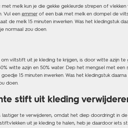
 met melk kun je die gekke gekleurde strepen of vlekken vil
n. Vul een
emmer
of een bak met melk en dompel de viltst
 Laat de melk 15 minuten inwerken. Was het kledingstuk daa
je normaal zou doen.
m viltstift uit je kleding te krijgen, is door witte azijn t
0% witte azijn en 50% water. Dep het mengsel met een
t goedje 15 minuten inwerken. Was het kledingstuk daarn
ou doen.
e stift uit kleding verwijdere
s lastiger te verwijderen, omdat het diep doordringt in de
tiftvlekken uit je kleding te halen, heb je daardoor iets 