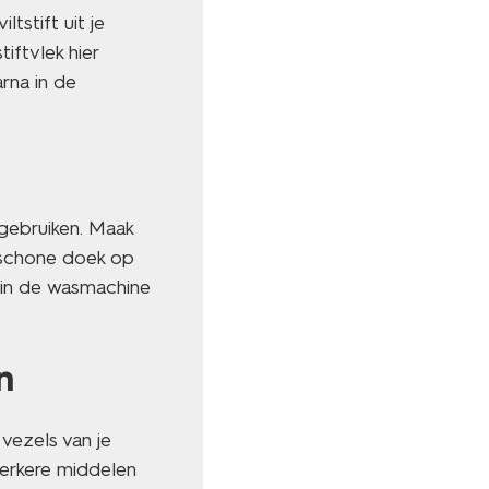
tstift uit je
iftvlek hier
rna in de
e gebruiken. Maak
 schone doek op
a in de wasmachine
n
 vezels van je
sterkere middelen