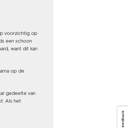
p voorzichtig op
eds een schoon
hard, want dit kan
aarna op de
aar gedeelte van
t. Als het
Feedback