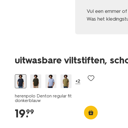
Vul een emmer of 
Was het kledingst
uitwasbare viltstiften, sc
essential
+2
herenpolo Denton regular fit
donkerblauw
19
.
99