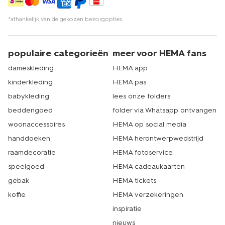
*afhankelijk van de gekozen bezorgopties
populaire categorieën
meer voor HEMA fans
dameskleding
HEMA app
kinderkleding
HEMA pas
babykleding
lees onze folders
beddengoed
folder via Whatsapp ontvangen
woonaccessoires
HEMA op social media
handdoeken
HEMA herontwerpwedstrijd
raamdecoratie
HEMA fotoservice
speelgoed
HEMA cadeaukaarten
gebak
HEMA tickets
koffie
HEMA verzekeringen
inspiratie
nieuws