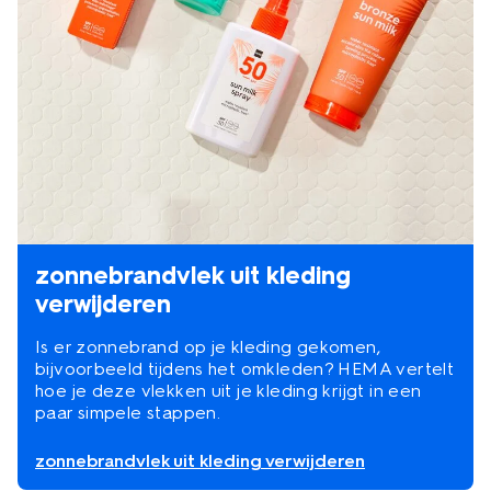
zonnebrandvlek uit kleding
verwijderen
Is er zonnebrand op je kleding gekomen,
bijvoorbeeld tijdens het omkleden? HEMA vertelt
hoe je deze vlekken uit je kleding krijgt in een
paar simpele stappen.
zonnebrandvlek uit kleding verwijderen