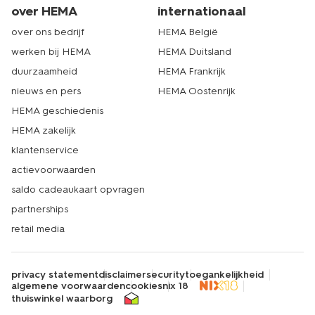
over HEMA
internationaal
over ons bedrijf
HEMA België
werken bij HEMA
HEMA Duitsland
duurzaamheid
HEMA Frankrijk
nieuws en pers
HEMA Oostenrijk
HEMA geschiedenis
HEMA zakelijk
klantenservice
actievoorwaarden
saldo cadeaukaart opvragen
partnerships
retail media
privacy statement
disclaimer
security
toegankelijkheid
algemene voorwaarden
cookies
nix 18
thuiswinkel waarborg