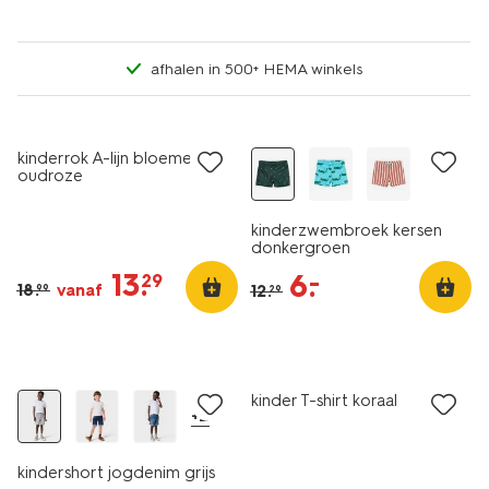
afhalen in 500+ HEMA winkels
sale
sale
kinderrok A-lijn bloemen
oudroze
kinderzwembroek kersen
donkergroen
13
.
6
.
–
29
18
.
vanaf
12
.
99
29
sale
sale
kinder T-shirt koraal
+2
kindershort jogdenim grijs