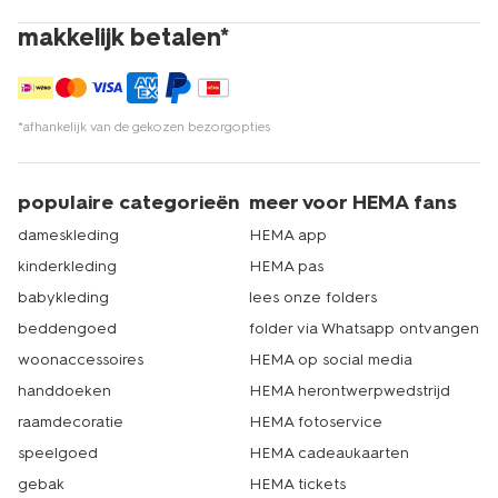
makkelijk betalen*
*afhankelijk van de gekozen bezorgopties
populaire categorieën
meer voor HEMA fans
dameskleding
HEMA app
kinderkleding
HEMA pas
babykleding
lees onze folders
beddengoed
folder via Whatsapp ontvangen
woonaccessoires
HEMA op social media
handdoeken
HEMA herontwerpwedstrijd
raamdecoratie
HEMA fotoservice
speelgoed
HEMA cadeaukaarten
gebak
HEMA tickets