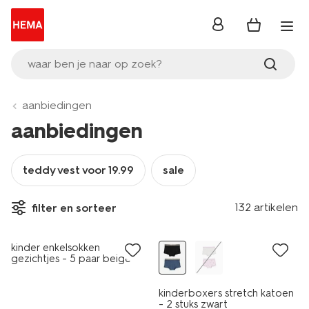
inloggen
waar ben je naar op zoek?
aanbiedingen
aanbiedingen
teddy vest voor 19.99
sale
5 paar
2 stuks
132 artikelen
filter en sorteer
sale
laag geprijsd
kinder enkelsokken
gezichtjes - 5 paar beige
kinderboxers stretch katoen
- 2 stuks zwart