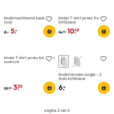
sale
sale
kindernachthemd paisley
kinder T-shirt jersey fruit
roze
lichtblauw
5
.
10
.
–
49
8
.
14
.
–
99
2 stuks
sale
laag geprijsd
kinder T-shirt jersey bloemen
oudroze
kinderhemden jungle - 2
stuks lichtblauw
3
.
6
.
–
30
10
.
99
pagina 2 van 6