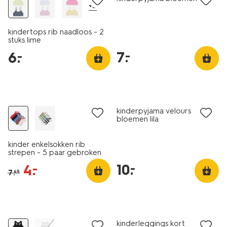
+3
kindertops rib naadloos - 2
stuks lime
7
.
–
6
.
–
5 paar
sale
laag geprijsd
kinderpyjama velours
bloemen lila
kinder enkelsokken rib
strepen - 5 paar gebroken
wit
10
.
–
4
.
–
7
.
69
2 stuks
laag geprijsd
sale
kinderleggings kort