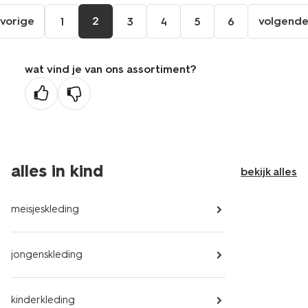
vorige
2
volgend
1
3
4
5
6
ga
vol
naar
pag
de
wat vind je van ons assortiment?
vorige
pagina
alles in kind
bekijk alles
meisjeskleding
jongenskleding
kinderkleding