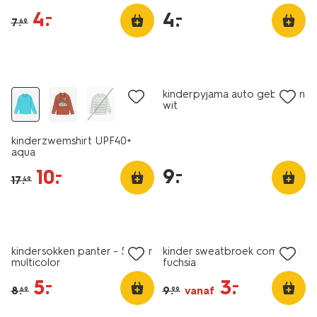
4
.
–
4
.
–
7
.
69
sale
laag geprijsd
kinderpyjama auto gebroken
wit
kinderzwemshirt UPF40+
aqua
9
.
–
10
.
–
17
.
49
5 paar
sale
sale
kindersokken panter - 5 paar
kinder sweatbroek comfy fit
multicolor
fuchsia
5
.
3
.
–
–
8
.
9
.
vanaf
69
99