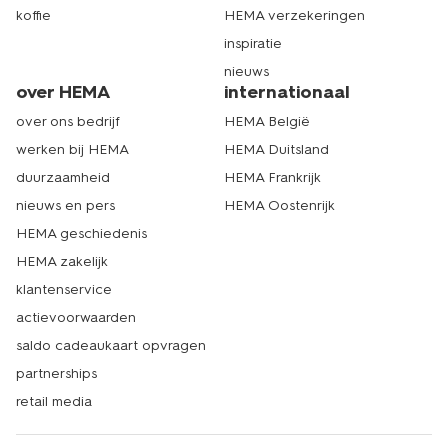
koffie
HEMA verzekeringen
inspiratie
nieuws
over HEMA
internationaal
over ons bedrijf
HEMA België
werken bij HEMA
HEMA Duitsland
duurzaamheid
HEMA Frankrijk
nieuws en pers
HEMA Oostenrijk
HEMA geschiedenis
HEMA zakelijk
klantenservice
actievoorwaarden
saldo cadeaukaart opvragen
partnerships
retail media