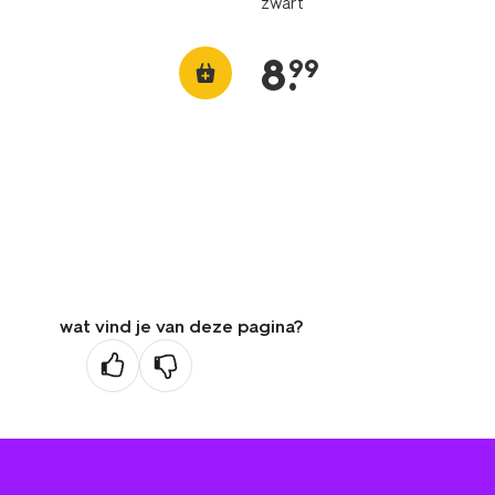
zwart
8
.
99
wat vind je van deze pagina?