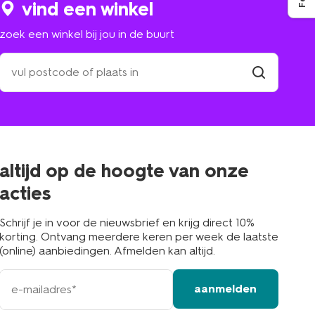
vind een winkel
zoek een winkel bij jou in de buurt
zoek
een
winkel
vind
winkel
bij
jou
in
de
buurt
altijd op de hoogte van onze
acties
Schrijf je in voor de nieuwsbrief en krijg direct 10%
korting. Ontvang meerdere keren per week de laatste
(online) aanbiedingen. Afmelden kan altijd.
e-
aanmelden
mailadres