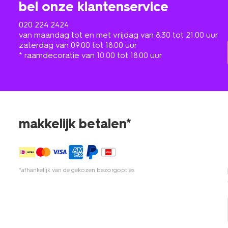
bel onze klantenservice
020 224 2424
van maandag tot en met vrijdag van 8.30 tot 21.00 uur
zaterdag van 09.00 tot 18.00 uur
* raamdecoratie van 10.00 tot 18.00 uur
makkelijk betalen*
*afhankelijk van de gekozen bezorgopties