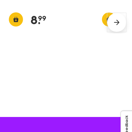
8
.
99
Feedback