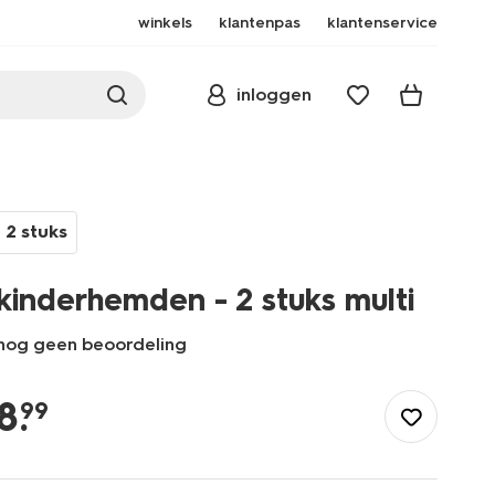
winkels
klantenpas
klantenservice
inloggen
2 stuks
kinderhemden - 2 stuks multi
nog geen beoordeling
/kind/meisjeskleding/meisjes-
ondergoed/hemden/kinderhemden-
8
.
99
-
-2-
stuks-
multi-