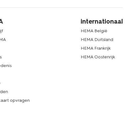
A
internationaal
jf
HEMA België
EMA
HEMA Duitsland
d
HEMA Frankrijk
s
HEMA Oostenrijk
denis
e
rden
kaart opvragen