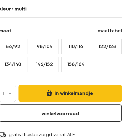
19302440MULTI.html
kleur :
multi
maat
maattabel
86/92
98/104
110/116
122/128
134/140
146/152
158/164
in winkelmandje
1
winkelvoorraad
gratis thuisbezorgd vanaf 30.-