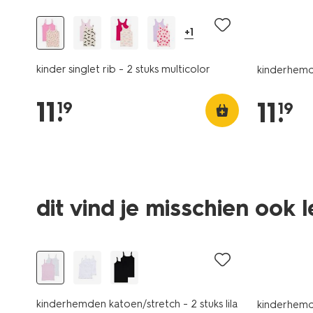
+1
kinder singlet rib - 2 stuks multicolor
kinderhemde
11
.
11
.
19
19
dit vind je misschien ook 
2 stuks
nieuw
kinderhemden katoen/stretch - 2 stuks lila
kinderhemde