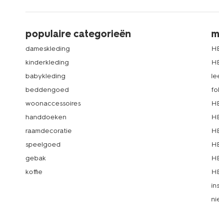
populaire categorieën
m
dameskleding
H
kinderkleding
H
babykleding
le
beddengoed
fo
woonaccessoires
HE
handdoeken
HE
raamdecoratie
HE
speelgoed
HE
gebak
HE
koffie
HE
in
ni