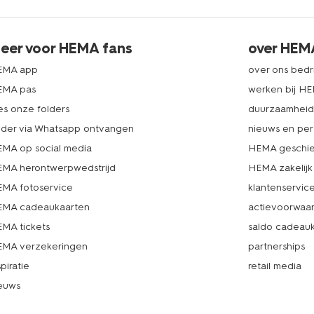
eer voor HEMA fans
over HEM
EMA app
over ons bedri
EMA pas
werken bij H
es onze folders
duurzaamhei
lder via Whatsapp ontvangen
nieuws en per
MA op social media
HEMA geschie
MA herontwerpwedstrijd
HEMA zakelijk
MA fotoservice
klantenservic
MA cadeaukaarten
actievoorwaa
MA tickets
saldo cadeau
MA verzekeringen
partnerships
spiratie
retail media
euws