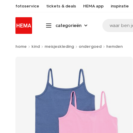
fotoservice
tickets & deals
HEMA app
inspiratie
waar ben j
categorieën
home
kind
meisjeskleding
ondergoed
hemden