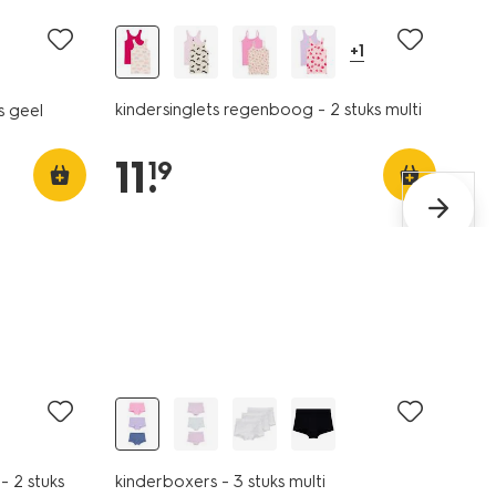
+1
kindersinglets regenboog - 2 stuks multi
s geel
11
.
19
3 stuks
- 2 stuks
kinderboxers - 3 stuks multi