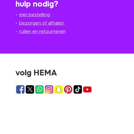
hulp nodig?
mijn bestelling
bezorgen of afhalen
ruilen en retourneren
volg HEMA