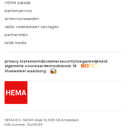
HEMA zakelijk
klantenservice
actievoorwaarden
saldo cadeaukaart opvragen
partnerships
retail media
privacy statement
disclaimer
security
toegankelijkheid
algemene voorwaarden
cookies
nix 18
thuiswinkel waarborg
HEMA B.V., NDSM-straat 10,1033 SB Amsterdam
KvK-nummer: 34215639