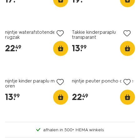
nijntje waterafstotende
Takkie kinderparaplu
rugzak
transparant
22
.
13
.
49
99
nijntje kinder paraplu met
nijntje peuter poncho creme
oren
13
.
22
.
99
49
afhalen in 500+ HEMA winkels