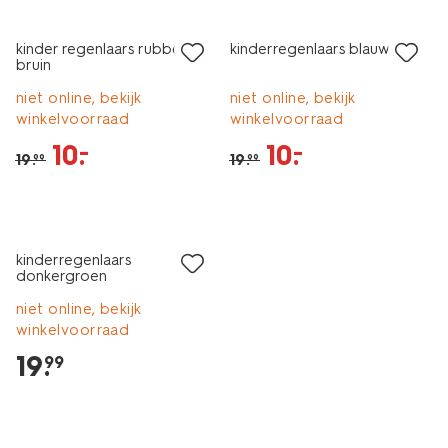
sale
sale
kinder regenlaars rubber
kinderregenlaars blauw
bruin
niet online, bekijk
niet online, bekijk
winkelvoorraad
winkelvoorraad
10
.
10
.
–
–
19
.
19
.
99
99
kinderregenlaars
donkergroen
niet online, bekijk
winkelvoorraad
19
.
99