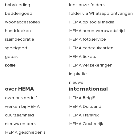
naar de winkel? Kies er dan samen eentje uit op onze
babykleding
lees onze folders
website en bestel online. Handig! Dat is echt HEMA.
beddengoed
folder via Whatsapp ontvangen
woonaccessoires
HEMA op social media
handdoeken
HEMA herontwerpwedstrijd
raamdecoratie
HEMA fotoservice
speelgoed
HEMA cadeaukaarten
gebak
HEMA tickets
koffie
HEMA verzekeringen
inspiratie
nieuws
over HEMA
internationaal
over ons bedrijf
HEMA België
werken bij HEMA
HEMA Duitsland
duurzaamheid
HEMA Frankrijk
nieuws en pers
HEMA Oostenrijk
HEMA geschiedenis