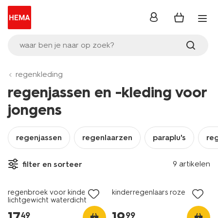
inloggen
waar ben je naar op zoek?
regenkleding
regenjassen en -kleding voor
jongens
regenjassen
regenlaarzen
paraplu's
re
9 artikelen
filter en sorteer
regenbroek voor kinderen
kinderregenlaars roze
lichtgewicht waterdicht
zwart
17
.
19
.
49
99