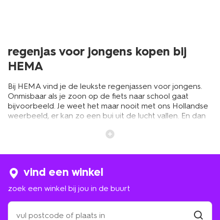
regenjas voor jongens kopen bij
HEMA
Bij HEMA vind je de leukste regenjassen voor jongens.
Onmisbaar als je zoon op de fiets naar school gaat
bijvoorbeeld. Je weet het maar nooit met ons Hollandse
weerbeeld, er kan zo een bui uit de lucht vallen. En dan
is het heel fijn als je een jongensregenjas bij de hand
hebt. Wist je dat we ze bij HEMA hebben voor het hele
gezin? Ben je op zoek naar een
jongensjas
of
een
regenjas voor meisjes
? Als je kleine avonturiers door
een plensbui naar school moeten fietsen of buiten in de
vind een winkel
regen gaan spelen, kunnen ze wel een fijne en warme
regenjas voor jongens gebruiken. Kies daarbij samen het
zoek een winkel bij jou in de buurt
leukste
buitenspeelgoed
en ze zijn weer uren zoet. Is
het ook de hoogste tijd voor een nieuwe regenjas voor
zoek
jouw jongen(s)? Bij HEMA kies je uit een ruim
een