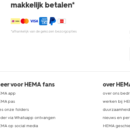
makkelijk betalen*
*afhankelijk van de gekozen bezorgopties
eer voor HEMA fans
over HEM
EMA app
over ons bedri
EMA pas
werken bij H
es onze folders
duurzaamhei
lder via Whatsapp ontvangen
nieuws en per
MA op social media
HEMA geschie