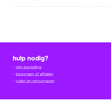
hulp nodig?
mijn bestelling
bezorgen of afhalen
ruilen en retourneren