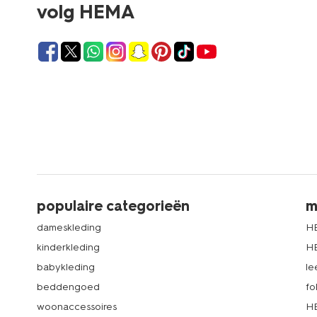
volg HEMA
populaire categorieën
m
dameskleding
H
kinderkleding
H
babykleding
le
beddengoed
fo
woonaccessoires
HE