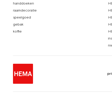
handdoeken
HE
raamdecoratie
HE
speelgoed
HE
gebak
HE
koffie
HE
in
ni
pr