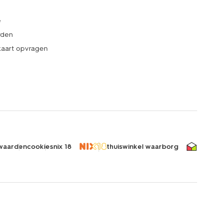
e
rden
kaart opvragen
waarden
cookies
nix 18
thuiswinkel waarborg