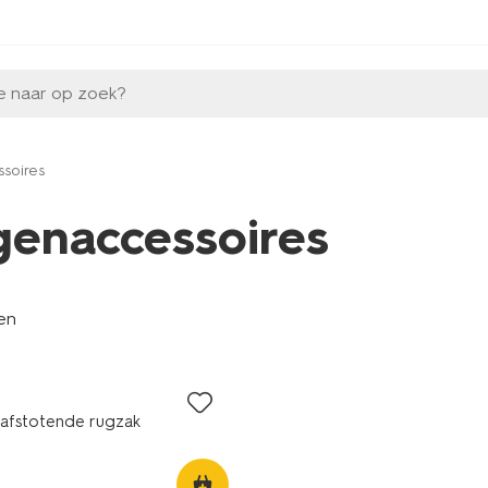
e naar op zoek?
soires
genaccessoires
len
erafstotende rugzak