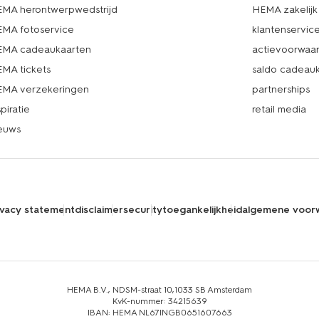
MA herontwerpwedstrijd
HEMA zakelijk
MA fotoservice
klantenservic
MA cadeaukaarten
actievoorwaa
MA tickets
saldo cadeau
MA verzekeringen
partnerships
spiratie
retail media
euws
ivacy statement
disclaimer
security
toegankelijkheid
algemene voor
HEMA B.V., NDSM-straat 10,1033 SB Amsterdam
KvK-nummer: 34215639
IBAN: HEMA NL67INGB0651607663