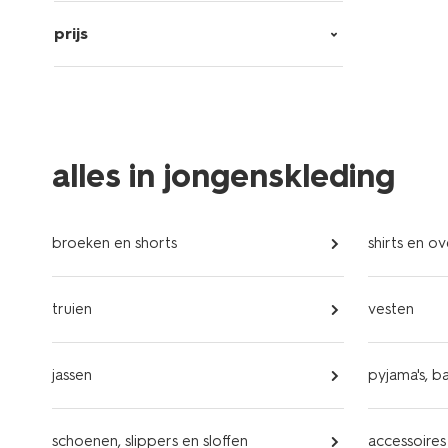
prijs
alles in jongenskleding
broeken en shorts
shirts en 
truien
vesten
jassen
pyjama's, b
schoenen, slippers en sloffen
accessoires