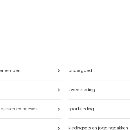
overhemden
ondergoed
zwemkleding
adjassen en onesies
sportkleding
kledingsets en joggingpakken