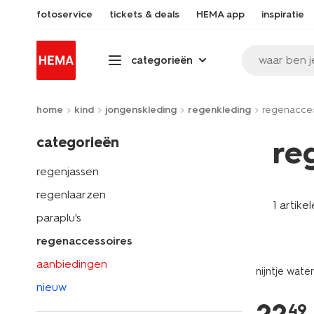
fotoservice
tickets & deals
HEMA app
inspiratie
waar ben j
categorieën
home
kind
jongenskleding
regenkleding
regenacces
categorieën
re
regenjassen
regenlaarzen
1 artike
paraplu's
regenaccessoires
aanbiedingen
nijntje wat
nieuw
49