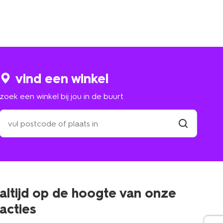
vind een winkel
zoek een winkel bij jou in de buurt
zoek
een
winkel
vind
winkel
bij
jou
in
de
buurt
altijd op de hoogte van onze
acties