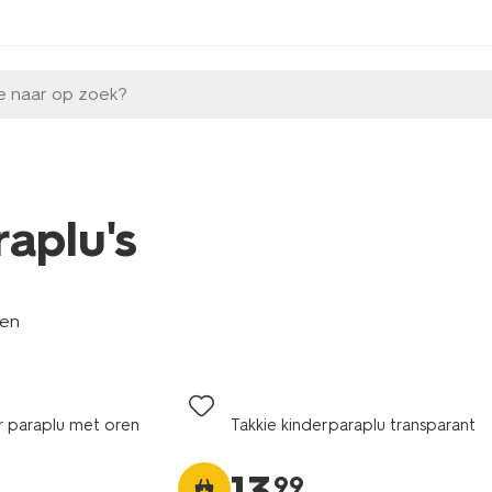
e naar op zoek?
raplu's
len
er paraplu met oren
Takkie kinderparaplu transparant
99