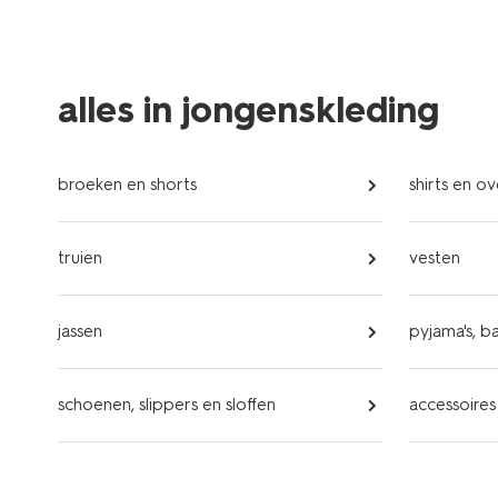
alles in jongenskleding
broeken en shorts
shirts en 
truien
vesten
jassen
pyjama's, b
schoenen, slippers en sloffen
accessoires