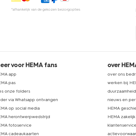
*afhankelijk van de gekozen bezorgopties
eer voor HEMA fans
over HEM
EMA app
over ons bedri
EMA pas
werken bij H
es onze folders
duurzaamhei
lder via Whatsapp ontvangen
nieuws en per
MA op social media
HEMA geschie
MA herontwerpwedstrijd
HEMA zakelijk
MA fotoservice
klantenservic
MA cadeaukaarten
actievoorwaa