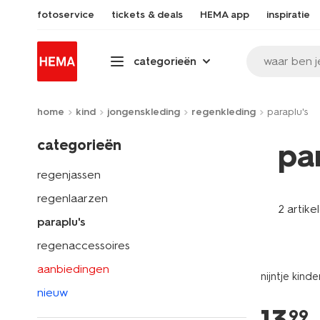
fotoservice
tickets & deals
HEMA app
inspiratie
waar ben j
categorieën
home
kind
jongenskleding
regenkleding
paraplu's
categorieën
pa
regenjassen
regenlaarzen
2 artike
paraplu's
regenaccessoires
aanbiedingen
nijntje kind
nieuw
99