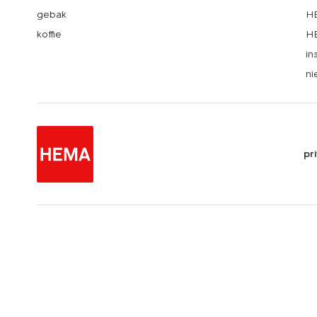
gebak
HE
koffie
HE
in
ni
pr