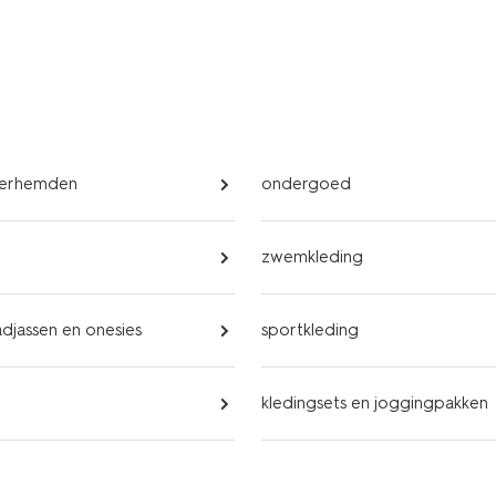
overhemden
ondergoed
zwemkleding
adjassen en onesies
sportkleding
kledingsets en joggingpakken