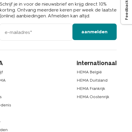
Feedback
Schrijf je in voor de nieuwsbrief en krijg direct 10%
korting. Ontvang meerdere keren per week de laatste
(online) aanbiedingen. Afmelden kan altijd.
e-
aanmelden
mailadres
A
internationaal
jf
HEMA België
EMA
HEMA Duitsland
d
HEMA Frankrijk
s
HEMA Oostenrijk
denis
e
rden