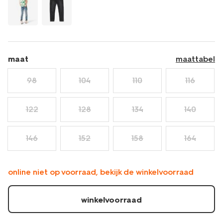
maat
maattabel
98
104
110
116
122
128
134
140
146
152
158
164
online niet op voorraad, bekijk de winkelvoorraad
winkelvoorraad