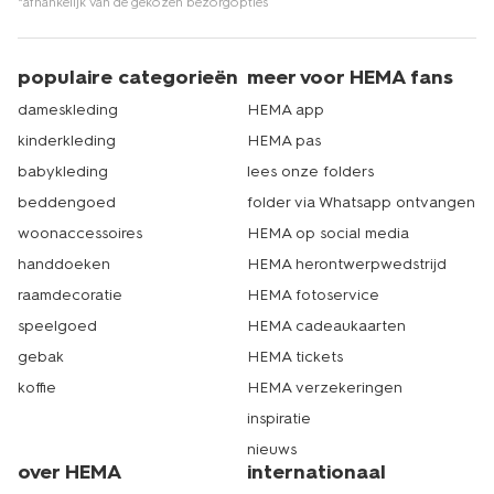
*afhankelijk van de gekozen bezorgopties
populaire categorieën
meer voor HEMA fans
dameskleding
HEMA app
kinderkleding
HEMA pas
babykleding
lees onze folders
beddengoed
folder via Whatsapp ontvangen
woonaccessoires
HEMA op social media
handdoeken
HEMA herontwerpwedstrijd
raamdecoratie
HEMA fotoservice
speelgoed
HEMA cadeaukaarten
gebak
HEMA tickets
koffie
HEMA verzekeringen
inspiratie
nieuws
over HEMA
internationaal