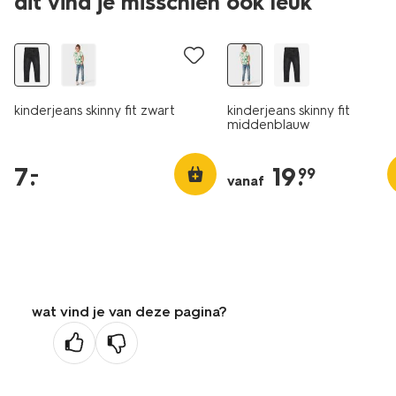
dit vind je misschien ook leuk
laag geprijsd
kinderjeans skinny fit zwart
kinderjeans skinny fit
middenblauw
7
.
19
.
–
99
vanaf
wat vind je van deze pagina?