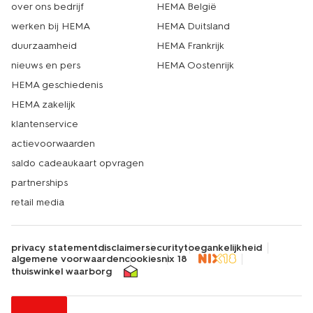
over ons bedrijf
HEMA België
werken bij HEMA
HEMA Duitsland
duurzaamheid
HEMA Frankrijk
nieuws en pers
HEMA Oostenrijk
HEMA geschiedenis
HEMA zakelijk
klantenservice
actievoorwaarden
saldo cadeaukaart opvragen
partnerships
retail media
privacy statement
disclaimer
security
toegankelijkheid
algemene voorwaarden
cookies
nix 18
thuiswinkel waarborg