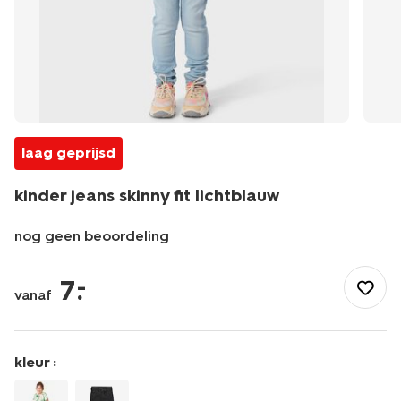
laag geprijsd
kinder jeans skinny fit lichtblauw
nog geen beoordeling
/kind/meisjeskleding/broeken/spijkerbroek/kinder-
jeans-
7
.
–
vanaf
skinny-
fit-
lichtblauw-
30822937LIGHTBLUE.html
kleur :