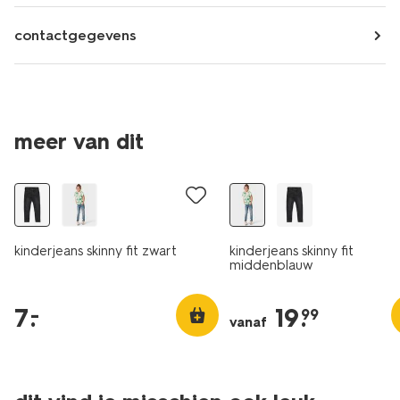
contactgegevens
nieuw
meer van dit
laag geprijsd
kinderjeans skinny fit zwart
kinderjeans skinny fit
middenblauw
7
.
19
.
–
99
vanaf
nieuw