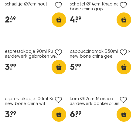
schaaltje Ø7cm hout
schotel Ø14cm Knap new
bone china grijs
2
.
4
.
49
29
2+1 gratis
2+1 gratis
espressokopje 90ml Puur
cappuccinomok 350ml Knap
aardewerk gebroken wit
new bone china geel
3
.
5
.
99
99
2+1 gratis
2+1 gratis
espressokopje 100ml Knap
kom Ø12cm Monaco
new bone china wit
aardewerk donkerbruin
3
.
6
.
99
99