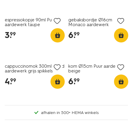
2+1 gratis
2+1 gratis
espressokopje 90ml Puur
gebaksbordje Ø16cm
aardewerk taupe
Monaco aardewerk
donkerbruin
3
.
6
.
99
99
2+1 gratis
2+1 gratis
cappuccinomok 300ml Trend
kom Ø15cm Puur aardewerk
aardewerk grijs spikkels
beige
4
.
6
.
99
99
afhalen in 500+ HEMA winkels
2+1 gratis
2+1 gratis