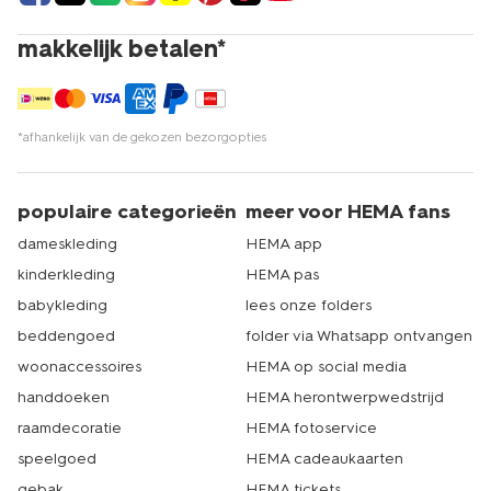
makkelijk betalen*
*afhankelijk van de gekozen bezorgopties
populaire categorieën
meer voor HEMA fans
dameskleding
HEMA app
kinderkleding
HEMA pas
babykleding
lees onze folders
beddengoed
folder via Whatsapp ontvangen
woonaccessoires
HEMA op social media
handdoeken
HEMA herontwerpwedstrijd
raamdecoratie
HEMA fotoservice
speelgoed
HEMA cadeaukaarten
gebak
HEMA tickets