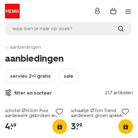
inloggen
waar ben je naar op zoek?
aanbiedingen
aanbiedingen
servies 2+1 gratis
sale
217 artikelen
filter en sorteer
2+1 gratis
2+1 gratis
schotel Ø14.1cm Puur
schaaltje Ø7cm Trend
aardewerk gebroken wit
aardewerk groen spikkel
4
.
3
.
49
99