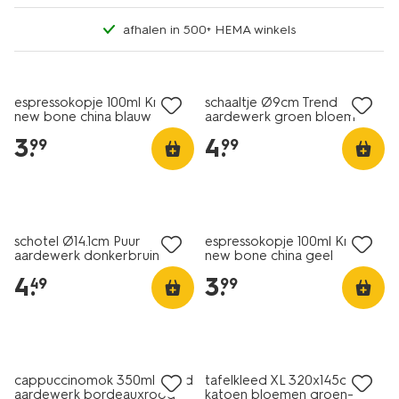
afhalen in 500+ HEMA winkels
2+1 gratis
2+1 gratis
espressokopje 100ml Knap
schaaltje Ø9cm Trend
new bone china blauw
aardewerk groen bloem
3
.
4
.
99
99
2+1 gratis
2+1 gratis
schotel Ø14.1cm Puur
espressokopje 100ml Knap
aardewerk donkerbruin
new bone china geel
4
.
3
.
49
99
2+1 gratis
sale
cappuccinomok 350ml Trend
tafelkleed XL 320x145cm
aardewerk bordeauxrood
katoen bloemen groen-