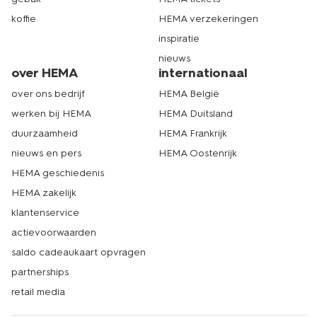
koffie
HEMA verzekeringen
inspiratie
nieuws
over HEMA
internationaal
over ons bedrijf
HEMA België
werken bij HEMA
HEMA Duitsland
duurzaamheid
HEMA Frankrijk
nieuws en pers
HEMA Oostenrijk
HEMA geschiedenis
HEMA zakelijk
klantenservice
actievoorwaarden
saldo cadeaukaart opvragen
partnerships
retail media