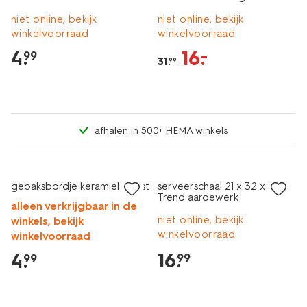
spikkels
blauw
niet online, bekijk
niet online, bekijk
winkelvoorraad
winkelvoorraad
4
.
16
.
–
99
31
.
99
afhalen in 500+ HEMA winkels
2+1 gratis
2+1 gratis
gebaksbordje keramiek feest
serveerschaal 21 x 32 x 2cm
Trend aardewerk
alleen verkrijgbaar in de
bordeauxrood spikkel
niet online, bekijk
winkels, bekijk
winkelvoorraad
winkelvoorraad
16
.
4
.
99
99
2+1 gratis
2+1 gratis