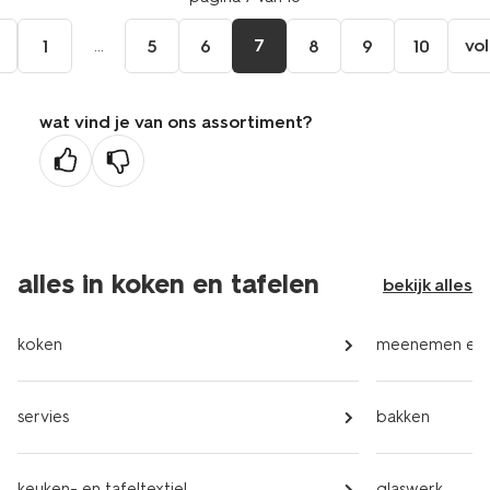
e
...
7
vo
1
5
6
8
9
10
wat vind je van ons assortiment?
ge
na
alles in koken en tafelen
bekijk alles
koken
meenemen en 
servies
bakken
keuken- en tafeltextiel
glaswerk