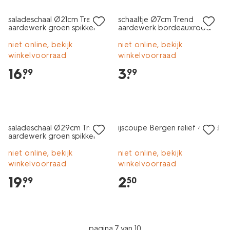
saladeschaal Ø21cm Trend
schaaltje Ø7cm Trend
aardewerk groen spikkel
aardewerk bordeauxrood
spikkel
niet online, bekijk
niet online, bekijk
winkelvoorraad
winkelvoorraad
16
.
3
.
99
99
nieuw
2+1 gratis
laag geprijsd
saladeschaal Ø29cm Trend
ijscoupe Bergen reliëf 450ml
aardewerk groen spikkel
niet online, bekijk
niet online, bekijk
winkelvoorraad
winkelvoorraad
19
.
2
.
99
50
pagina 7 van 10