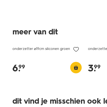
meer van dit
onderzetter ⌀19cm siliconen groen
onderzette
6
.
3
.
99
99
dit vind je misschien ook 