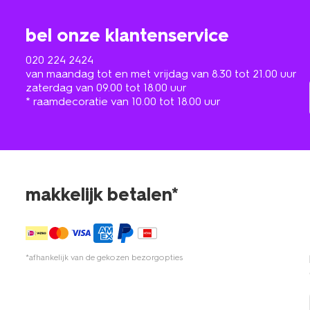
bel onze klantenservice
020 224 2424
van maandag tot en met vrijdag van 8.30 tot 21.00 uur
zaterdag van 09.00 tot 18.00 uur
* raamdecoratie van 10.00 tot 18.00 uur
makkelijk betalen*
*afhankelijk van de gekozen bezorgopties