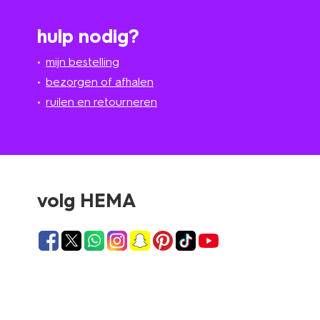
hulp nodig?
mijn bestelling
bezorgen of afhalen
ruilen en retourneren
volg HEMA