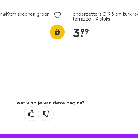
r ⌀19cm siliconen groen
onderzetters Ø 9.5 cm kurk re
terrazzo - 4 stuks
3
.
99
wat vind je van deze pagina?