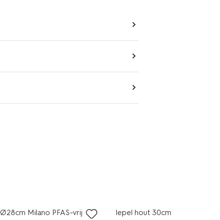
)
Ø28cm Milano PFAS-vrij
lepel hout 30cm