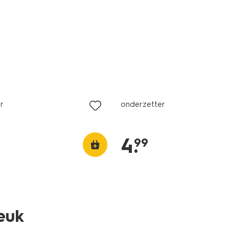
r
onderzetter
4
.
99
leuk