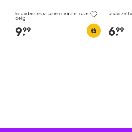
kinderbestek siliconen monster roze 3-
onderzette
delig
9
.
6
.
99
99