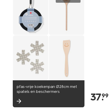
pfas-vrije koekenpan Ø28cm met
spatels en beschermers
37
.
99