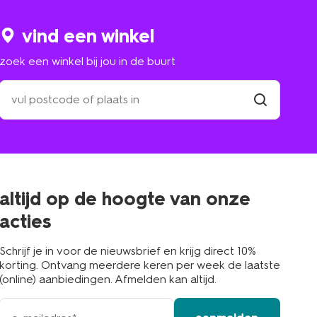
vind een winkel
zoek een winkel bij jou in de buurt
zoek
een
winkel
vind
winkel
bij
jou
in
de
buurt
altijd op de hoogte van onze
acties
Schrijf je in voor de nieuwsbrief en krijg direct 10%
korting. Ontvang meerdere keren per week de laatste
(online) aanbiedingen. Afmelden kan altijd.
e-