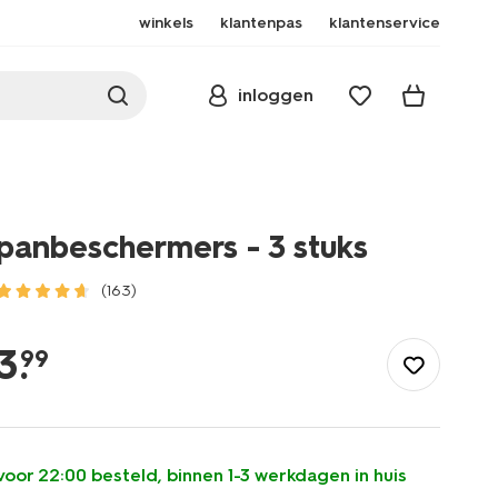
winkels
klantenpas
klantenservice
inloggen
panbeschermers - 3 stuks
(163)
/koken-
tafelen/tafelen/tafel-
3
.
99
accessoires/onderzetters/panbeschermers-
-
-3-
stuks-
80630397.html
voor 22:00 besteld, binnen 1-3 werkdagen in huis