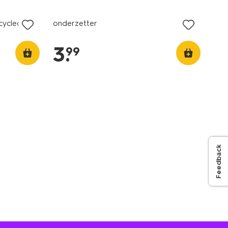
cycled
onderzetter
3
.
99
Feedback