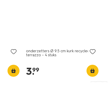
onderzetters Ø 9.5 cm kurk recycled
terrazzo - 4 stuks
3
.
99