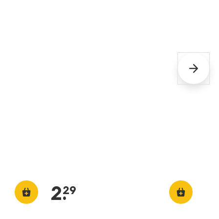
2
.
29