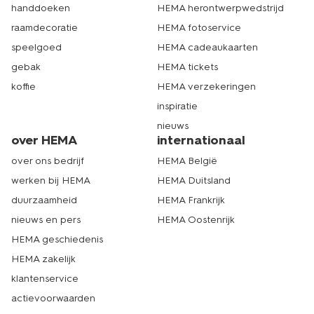
thuisbezorgd wordt. Echt HEMA.
handdoeken
HEMA herontwerpwedstrijd
raamdecoratie
HEMA fotoservice
speelgoed
HEMA cadeaukaarten
gebak
HEMA tickets
koffie
HEMA verzekeringen
inspiratie
nieuws
over HEMA
internationaal
over ons bedrijf
HEMA België
werken bij HEMA
HEMA Duitsland
duurzaamheid
HEMA Frankrijk
nieuws en pers
HEMA Oostenrijk
HEMA geschiedenis
HEMA zakelijk
klantenservice
actievoorwaarden