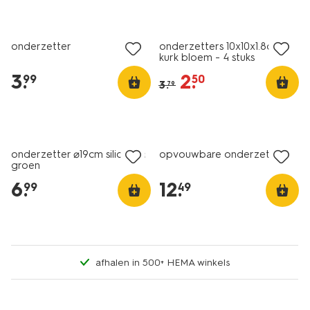
sale
onderzetter
onderzetters 10x10x1.8cm
kurk bloem - 4 stuks
3
.
2
.
99
50
3
.
79
onderzetter ⌀19cm siliconen
opvouwbare onderzetter
groen
6
.
12
.
99
49
afhalen in 500+ HEMA winkels