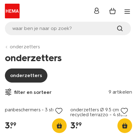
inloggen
waar ben je naar op zoek?
onderzetters
onderzetters
onderzetters
9 artikelen
filter en sorteer
panbeschermers - 3 stuks
onderzetters Ø 9.5 cm kurk
recycled terrazzo - 4 stuks
3
.
3
.
99
99