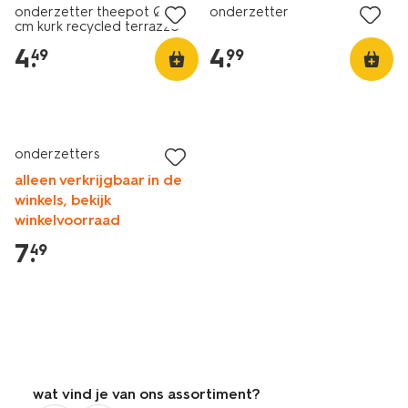
onderzetter theepot Ø 18
onderzetter
cm kurk recycled terrazzo
4
.
4
.
49
99
onderzetters
alleen verkrijgbaar in de
winkels, bekijk
winkelvoorraad
7
.
49
wat vind je van ons assortiment?