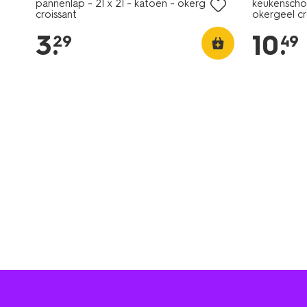
pannenlap - 21 x 21 - katoen - okergeel
keukenscho
croissant
okergeel cr
3
.
10
.
29
49