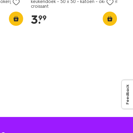
 okergeel
keukendoek - 50 x 50 - katoen - okergeel
croissant
3
.
99
Feedback