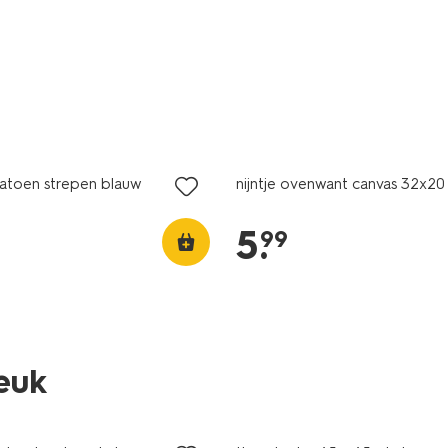
atoen strepen blauw
nijntje ovenwant canvas 32x20
5
.
99
leuk