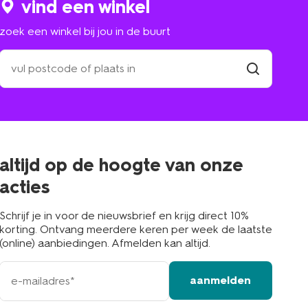
vind een winkel
zoek een winkel bij jou in de buurt
zoek
een
winkel
vind
winkel
bij
jou
in
de
buurt
altijd op de hoogte van onze
acties
Schrijf je in voor de nieuwsbrief en krijg direct 10%
korting. Ontvang meerdere keren per week de laatste
(online) aanbiedingen. Afmelden kan altijd.
e-
aanmelden
mailadres