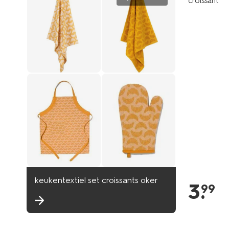
croissant
keukentextiel set croissants oker
3
.
99