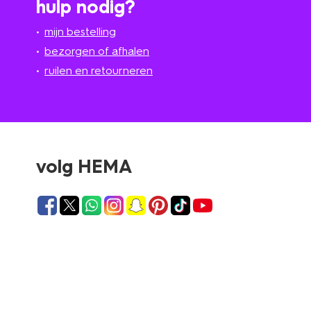
hulp nodig?
mijn bestelling
bezorgen of afhalen
ruilen en retourneren
volg HEMA