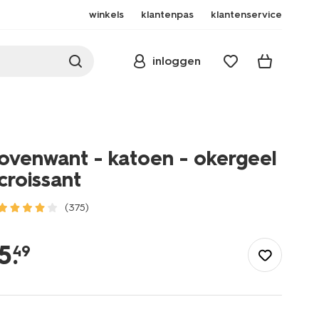
winkels
klantenpas
klantenservice
inloggen
ovenwant - katoen - okergeel
croissant
(375)
/koken-
tafelen/keukentextiel-
5
.
49
tafeltextiel/ovenwanten/ovenwant-
-
-
katoen-
-