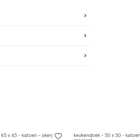
65 x 65 - katoen - okergeel
keukendoek - 50 x 50 - katoen