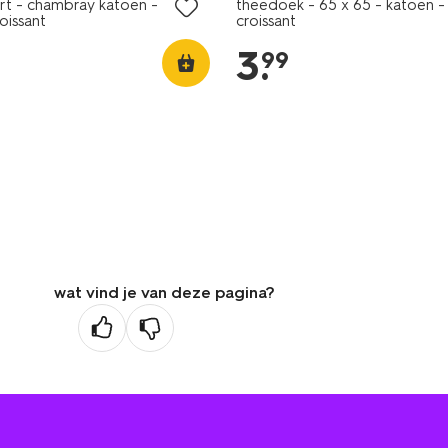
rt - chambray katoen -
theedoek - 65 x 65 - katoen -
oissant
croissant
3
.
99
wat vind je van deze pagina?