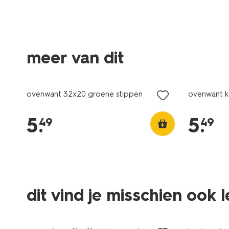
meer van dit
ovenwant 32x20 groene stippen
ovenwant k
5
.
5
.
49
49
dit vind je misschien ook 