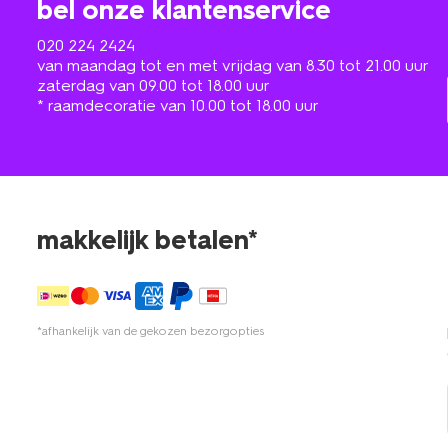
bel onze klantenservice
020 224 2424
van maandag tot en met vrijdag van 8.30 tot 21.00 uur
zaterdag van 09.00 tot 18.00 uur
* raamdecoratie van 10.00 tot 18.00 uur
makkelijk betalen*
*afhankelijk van de gekozen bezorgopties