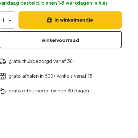
vandaag besteld, binnen 1-3 werkdagen in huis
-
okergeel-
croissant-
in winkelmandje
1
5400146.html
winkelvoorraad
gratis thuisbezorgd vanaf 30.-
gratis afhalen in 500+ winkels vanaf 15.-
gratis retourneren binnen 30 dagen