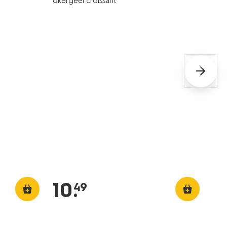
okergeel croissant
10
.
49