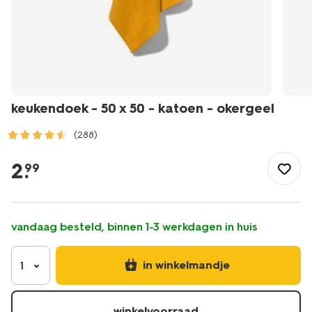
keukendoek - 50 x 50 - katoen - okergeel
(288)
/koken-
tafelen/keukentextiel-
2
.
99
tafeltextiel/theedoeken-
keukendoeken/keukendoeken/keukendoek-
-
-50-
vandaag besteld, binnen 1-3 werkdagen in huis
x-
50-
-
in winkelmandje
1
-
katoen-
-
winkelvoorraad