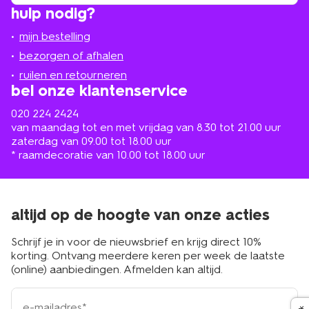
winkel
vind
hulp nodig?
winkel
bij
jou
mijn bestelling
in
de
bezorgen of afhalen
buurt
ruilen en retourneren
bel onze klantenservice
020 224 2424
van maandag tot en met vrijdag van 8.30 tot 21.00 uur
zaterdag van 09.00 tot 18.00 uur
* raamdecoratie van 10.00 tot 18.00 uur
altijd op de hoogte van onze acties
Schrijf je in voor de nieuwsbrief en krijg direct 10%
korting. Ontvang meerdere keren per week de laatste
(online) aanbiedingen. Afmelden kan altijd.
e-
mailadres