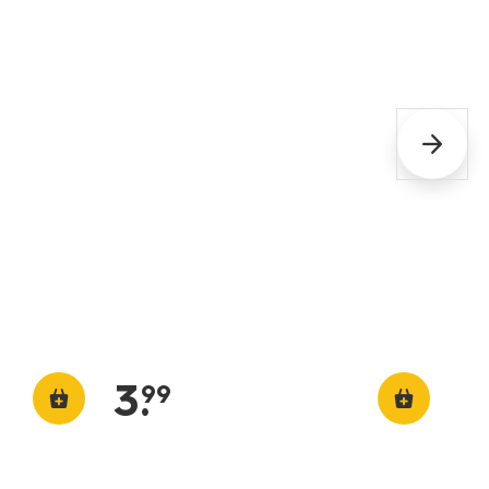
3
.
99