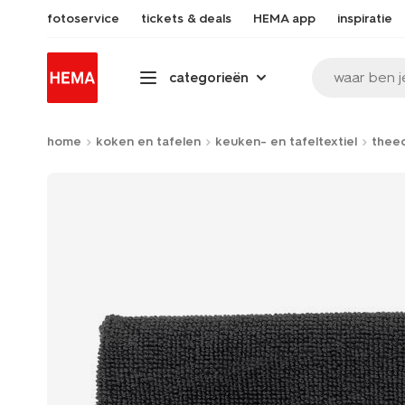
fotoservice
tickets & deals
HEMA app
inspiratie
waar ben j
categorieën
home
koken en tafelen
keuken- en tafeltextiel
thee