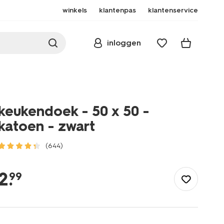
winkels
klantenpas
klantenservice
inloggen
keukendoek - 50 x 50 -
katoen - zwart
(644)
/koken-
tafelen/keukentextiel-
2
.
99
tafeltextiel/theedoeken-
keukendoeken/keukendoeken/keukendoek-
-
-50-
x-