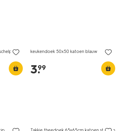
schelpen
keukendoek 50x50 katoen blauw
3
.
99
tip
Takkie theedoek 65x65cm katoen stippen