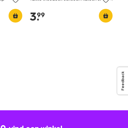
3
.
99
Feedback