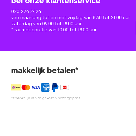
bel onze klantenservice
020 224 2424
van maandag tot en met vrijdag van 8.30 tot 21.00 uur
zaterdag van 09.00 tot 18.00 uur
* raamdecoratie van 10.00 tot 18.00 uur
makkelijk betalen*
*afhankelijk van de gekozen bezorgopties