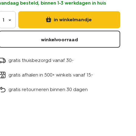
vandaag besteld, binnen 1-3 werkdagen in huis
50-
-
-
in winkelmandje
1
katoen-
-
-
winkelvoorraad
zwart-
5440224.html
gratis thuisbezorgd vanaf 30.-
gratis afhalen in 500+ winkels vanaf 15.-
gratis retourneren binnen 30 dagen