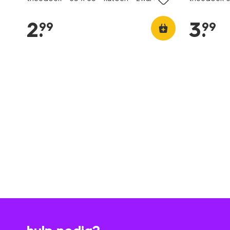
2
.
3
.
99
99