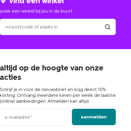
vind een winkel
zoek een winkel bij jou in de buurt
zoek
een
winkel
vind
winkel
bij
jou
in
de
buurt
altijd op de hoogte van onze
acties
Schrijf je in voor de nieuwsbrief en krijg direct 10%
korting. Ontvang meerdere keren per week de laatste
(online) aanbiedingen. Afmelden kan altijd.
e-
aanmelden
mailadres