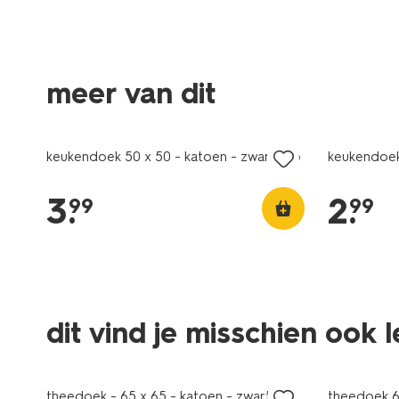
meer van dit
keukendoek 50 x 50 - katoen - zwart stip
keukendoek
3
.
2
.
99
99
dit vind je misschien ook 
theedoek - 65 x 65 - katoen - zwart
theedoek 6