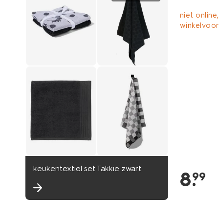
niet online,
winkelvoo
keukentextiel set Takkie zwart
8
.
99