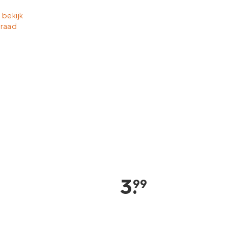
 bekijk
rraad
3
.
99