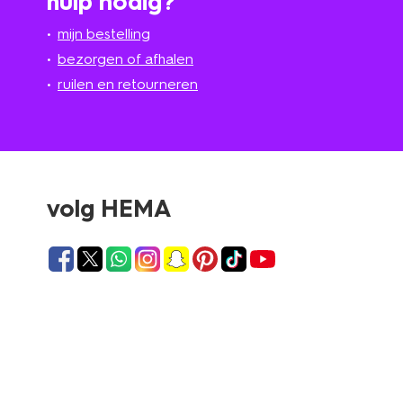
hulp nodig?
mijn bestelling
bezorgen of afhalen
ruilen en retourneren
volg HEMA