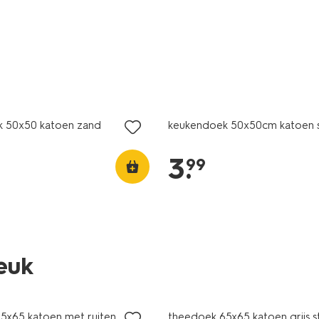
 50x50 katoen zand
keukendoek 50x50cm katoen 
3
.
99
leuk
5x65 katoen met ruiten
theedoek 65x65 katoen grijs s