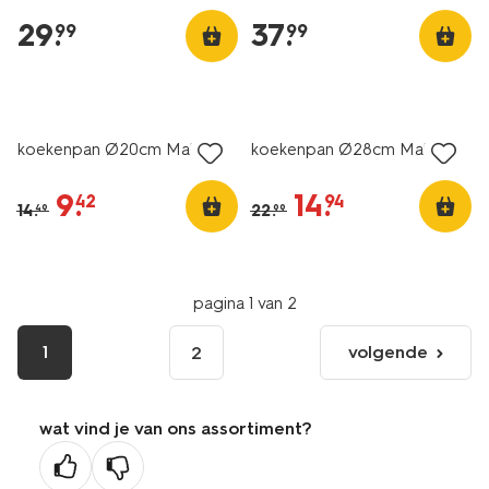
29
.
37
.
99
99
korting
korting
koekenpan Ø20cm Malmö
koekenpan Ø28cm Malmö
9
.
14
.
42
94
14
.
22
.
49
99
pagina 1 van 2
1
volgende
2
volgende
pagina
wat vind je van ons assortiment?