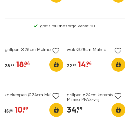
gratis thuisbezorgd vanaf 30.-
korting
korting
grillpan Ø28cm Malmö
wok Ø28cm Malmö
18
.
14
.
84
94
28
.
22
.
99
99
korting
nieuw
koekenpan Ø24cm Malmö
grillpan ⌀24cm keramisch
Milano PFAS-vrij
10
.
34
.
39
99
15
.
99
nieuw