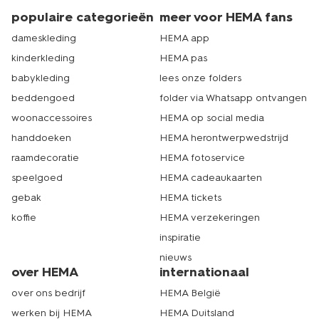
handvat en een lichtgewicht ontwerp maken de pan
populaire categorieën
meer voor HEMA fans
fijner in gebruik.
dameskleding
HEMA app
-
Onderhoud
– Sommige pannen zijn
vaatwasserbestendig, maar om de levensduur te
kinderkleding
HEMA pas
verlengen, wordt handwas vaak aangeraden.
babykleding
lees onze folders
beddengoed
folder via Whatsapp ontvangen
rvs koekenpan online bestellen
woonaccessoires
HEMA op social media
handdoeken
HEMA herontwerpwedstrijd
Een rvs koekenpan, een model voor op inductie of een
raamdecoratie
HEMA fotoservice
klein exemplaar bestel je gemakkelijk online bij hema.nl.
Bekijk op je gemak de hele collectie en laat je nieuwe
speelgoed
HEMA cadeaukaarten
pannen snel thuisbezorgen. Het assortiment in het echt
gebak
HEMA tickets
zien dat kan natuurlijk ook. Bezoek daarvoor een van
onze winkels. HEMA heeft meer dan 500 winkels in
koffie
HEMA verzekeringen
Nederland. Er zit dus altijd een HEMA-winkel bij jou in de
inspiratie
buurt. Handig, voor als je koekenpan toe is aan
nieuws
vervanging. Dat is echt HEMA.
over HEMA
internationaal
over ons bedrijf
HEMA België
werken bij HEMA
HEMA Duitsland