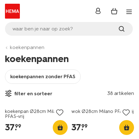
inloggen
waar ben je naar op zoek?
koekenpannen
koekenpannen
koekenpannen zonder PFAS
38 artikelen
filter en sorteer
koekenpan Ø28cm Milano
wok Ø28cm Milano PFAS-vrij
PFAS-vrij
37
.
37
.
99
99