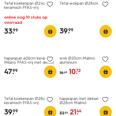
Tefal koekenpan Ø24cm
Tefal wokpan Ø28cm
keramisch PFAS-vrij
online nog 10 stuks op
voorraad
39
.
33
.
99
99
nieuw
korting
hapjespan ⌀26cm keramisch
wok Ø20cm Malmö
Milano PFAS-vrij met deksel
aluminium
47
.
10
.
99
72
16
.
49
nieuw
korting
Tefal koekenpan Ø28cm
hapjespan met deksel
keramisch PFAS-vrij
Ø28cm Malmö
39
.
21
.
99
44
32
.
99