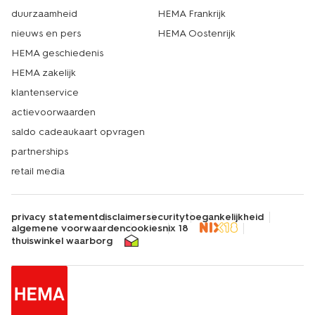
duurzaamheid
HEMA Frankrijk
nieuws en pers
HEMA Oostenrijk
HEMA geschiedenis
HEMA zakelijk
klantenservice
actievoorwaarden
saldo cadeaukaart opvragen
partnerships
retail media
privacy statement
disclaimer
security
toegankelijkheid
algemene voorwaarden
cookies
nix 18
thuiswinkel waarborg