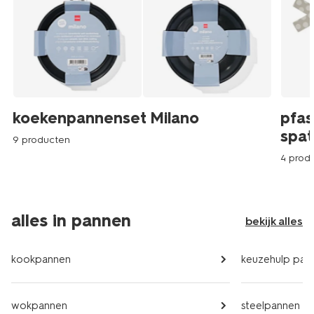
koekenpannenset Milano
pfas
spat
9 producten
4 prod
alles in pannen
bekijk alles
kookpannen
keuzehulp pan
wokpannen
steelpannen