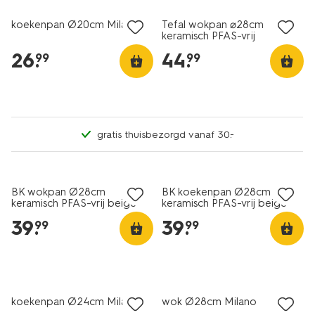
koekenpan Ø20cm Milano
Tefal wokpan ⌀28cm
keramisch PFAS-vrij
26
.
44
.
99
99
gratis thuisbezorgd vanaf 30.-
BK wokpan Ø28cm
BK koekenpan Ø28cm
keramisch PFAS-vrij beige
keramisch PFAS-vrij beige
39
.
39
.
99
99
koekenpan Ø24cm Milano
wok Ø28cm Milano