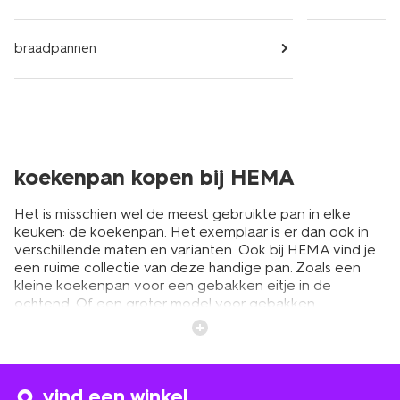
braadpannen
koekenpan kopen bij HEMA
Het is misschien wel de meest gebruikte pan in elke
keuken: de koekenpan. Het exemplaar is er dan ook in
verschillende maten en varianten. Ook bij HEMA vind je
een ruime collectie van deze handige pan. Zoals een
kleine koekenpan voor een gebakken eitje in de
ochtend. Of een groter model voor gebakken
aardappeltjes of een lekker pastagerecht. Heerlijk met
een glas
rode wijn
. Ook vind je bij HEMA koekenpannen
voor inductie of gemaakt van rvs. Sta je graag in de
keuken? Dan is de koekenpan onmisbaar in je
keukenkastje. Bekijk het assortiment bij HEMA en koop
vind een winkel