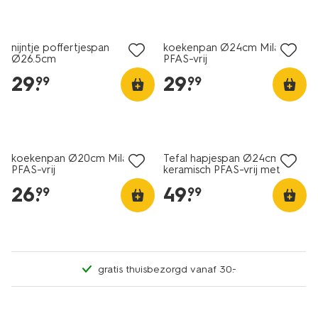
nijntje poffertjespan
koekenpan Ø24cm Milano
Ø26.5cm
PFAS-vrij
29
.
29
.
99
99
nieuw
koekenpan Ø20cm Milano
Tefal hapjespan Ø24cm
PFAS-vrij
keramisch PFAS-vrij met
deksel
26
.
49
.
99
99
gratis thuisbezorgd vanaf 30.-