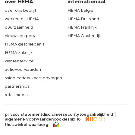
over HEMA
internationaal
over ons bedrijf
HEMA België
werken bij HEMA
HEMA Duitsland
duurzaamheid
HEMA Frankrijk
nieuws en pers
HEMA Oostenrijk
HEMA geschiedenis
HEMA zakelijk
klantenservice
actievoorwaarden
saldo cadeaukaart opvragen
partnerships
retail media
privacy statement
disclaimer
security
toegankelijkheid
algemene voorwaarden
cookies
nix 18
thuiswinkel waarborg