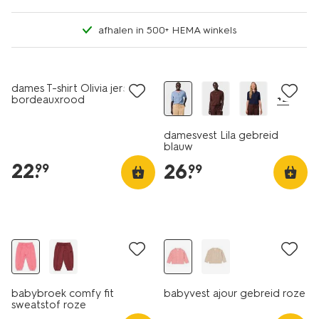
afhalen in 500+ HEMA winkels
nieuw
nieuw
dames T-shirt Olivia jersey
+2
bordeauxrood
damesvest Lila gebreid
blauw
22
.
26
.
99
99
nieuw
nieuw
babybroek comfy fit
babyvest ajour gebreid roze
sweatstof roze