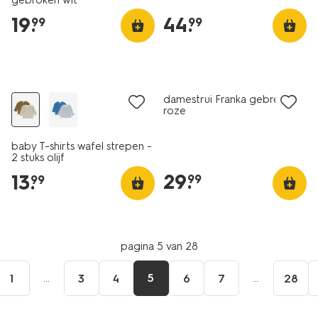
gebroken wit
19
.
44
.
99
99
nieuw
nieuw
damestrui Franka gebreid
roze
baby T-shirts wafel strepen -
2 stuks olijf
29
.
13
.
99
99
pagina 5 van 28
...
5
...
1
3
4
6
7
28