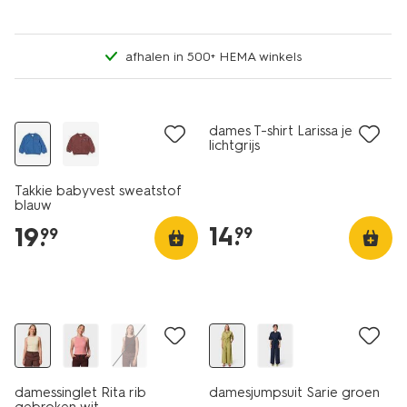
afhalen in 500+ HEMA winkels
nieuw
essential
dames T-shirt Larissa jersey
lichtgrijs
Takkie babyvest sweatstof
blauw
14
.
19
.
99
99
nieuw
nieuw
damessinglet Rita rib
damesjumpsuit Sarie groen