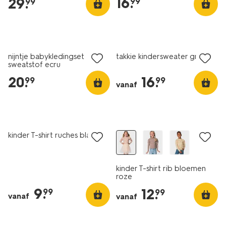
16
.
29
.
99
99
nieuw
nieuw
nijntje babykledingset
takkie kindersweater groen
sweatstof ecru
20
.
16
.
99
99
vanaf
nieuw
nieuw
kinder T-shirt ruches blauw
kinder T-shirt rib bloemen
roze
9
.
12
.
99
99
vanaf
vanaf