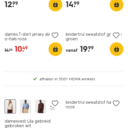
12
.
14
.
99
99
essential
korting
nieuw
dames T-shirt jersey slim fit
kindertrui sweatstof grafisch
o-hals roze
groen
10
.
19
.
49
99
14
.
vanaf
99
afhalen in 500+ HEMA winkels
nieuw
nieuw
kindertrui sweatstof hartjes
+2
roze
damesvest Lila gebreid
gebroken wit