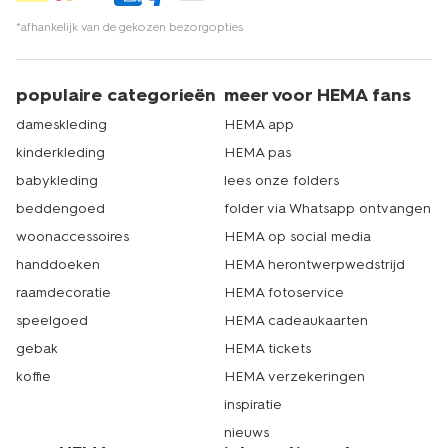
*afhankelijk van de gekozen bezorgopties
populaire categorieën
meer voor HEMA fans
dameskleding
HEMA app
kinderkleding
HEMA pas
babykleding
lees onze folders
beddengoed
folder via Whatsapp ontvangen
woonaccessoires
HEMA op social media
handdoeken
HEMA herontwerpwedstrijd
raamdecoratie
HEMA fotoservice
speelgoed
HEMA cadeaukaarten
gebak
HEMA tickets
koffie
HEMA verzekeringen
inspiratie
nieuws