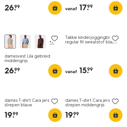
17
.
26
.
99
99
vanaf
nieuw
nieuw
Takkie kinderjoggingbroek
+2
regular fit sweatstof blauw
damesvest Lila gebreid
middengrijs
15
.
26
.
99
99
vanaf
nieuw
nieuw
dames T-shirt Cara jersey
dames T-shirt Cara jersey
strepen blauw
strepen middengrijs
19
.
19
.
99
99