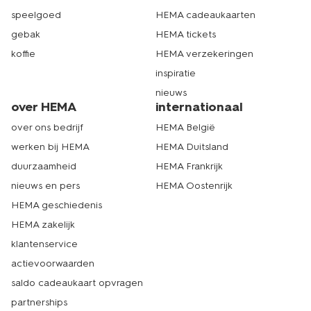
speelgoed
HEMA cadeaukaarten
gebak
HEMA tickets
koffie
HEMA verzekeringen
inspiratie
nieuws
over HEMA
internationaal
over ons bedrijf
HEMA België
werken bij HEMA
HEMA Duitsland
duurzaamheid
HEMA Frankrijk
nieuws en pers
HEMA Oostenrijk
HEMA geschiedenis
HEMA zakelijk
klantenservice
actievoorwaarden
saldo cadeaukaart opvragen
partnerships