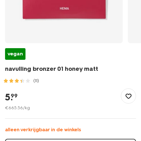
vegan
navulling bronzer 01 honey matt
(11)
/mooi-
gezond/make-
5
.
99
up/bronzer/navulling-
bronzer-
€
665
.
56
/kg
01-
honey-
matt-
alleen verkrijgbaar in de winkels
11290422.html