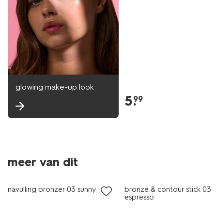
glowing make-up look
5
.
99
vegan
meer van dit
vegan
1+1 gratis
navulling bronzer 03 sunny glow
bronze & contour stick 03
espresso