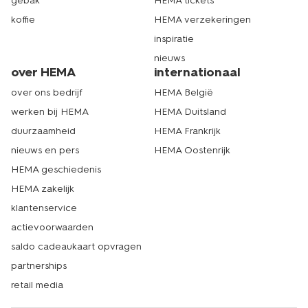
gebak
HEMA tickets
koffie
HEMA verzekeringen
inspiratie
nieuws
over HEMA
internationaal
over ons bedrijf
HEMA België
werken bij HEMA
HEMA Duitsland
duurzaamheid
HEMA Frankrijk
nieuws en pers
HEMA Oostenrijk
HEMA geschiedenis
HEMA zakelijk
klantenservice
actievoorwaarden
saldo cadeaukaart opvragen
partnerships
retail media