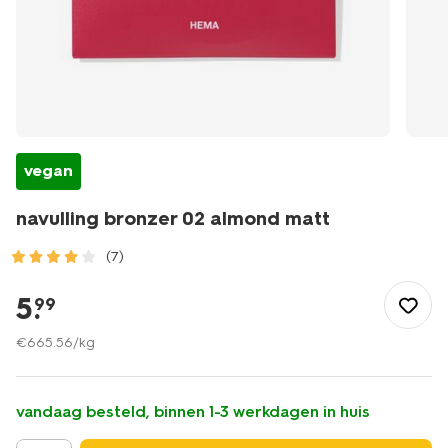
vegan
navulling bronzer 02 almond matt
(7)
/mooi-
gezond/make-
5
.
99
up/bronzer/navulling-
bronzer-
€
665
.
56
/kg
02-
almond-
matt-
vandaag besteld, binnen 1-3 werkdagen in huis
11290423.html