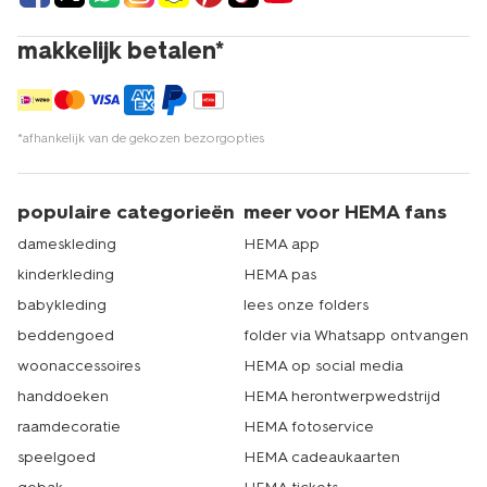
makkelijk betalen*
*afhankelijk van de gekozen bezorgopties
populaire categorieën
meer voor HEMA fans
dameskleding
HEMA app
kinderkleding
HEMA pas
babykleding
lees onze folders
beddengoed
folder via Whatsapp ontvangen
woonaccessoires
HEMA op social media
handdoeken
HEMA herontwerpwedstrijd
raamdecoratie
HEMA fotoservice
speelgoed
HEMA cadeaukaarten