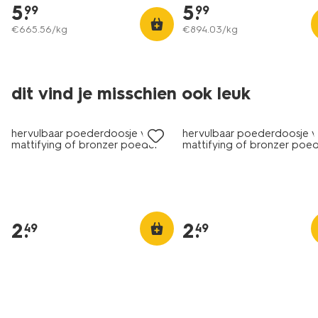
5
.
5
.
99
99
€
665
.
56
/kg
€
894
.
03
/kg
dit vind je misschien ook leuk
hervulbaar poederdoosje voor
hervulbaar poederdoosje 
mattifying of bronzer poeder
mattifying of bronzer poe
donkerrood
lichtroze
2
.
2
.
49
49