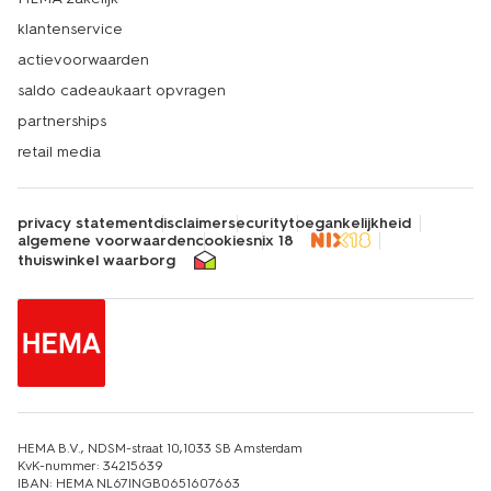
klantenservice
actievoorwaarden
saldo cadeaukaart opvragen
partnerships
retail media
privacy statement
disclaimer
security
toegankelijkheid
algemene voorwaarden
cookies
nix 18
thuiswinkel waarborg
HEMA B.V., NDSM-straat 10,1033 SB Amsterdam
KvK-nummer: 34215639
IBAN: HEMA NL67INGB0651607663