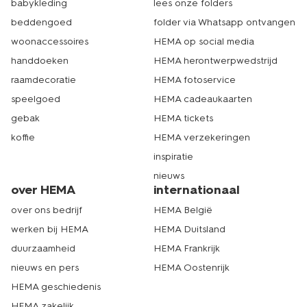
babykleding
lees onze folders
beddengoed
folder via Whatsapp ontvangen
woonaccessoires
HEMA op social media
handdoeken
HEMA herontwerpwedstrijd
raamdecoratie
HEMA fotoservice
speelgoed
HEMA cadeaukaarten
gebak
HEMA tickets
koffie
HEMA verzekeringen
inspiratie
nieuws
over HEMA
internationaal
over ons bedrijf
HEMA België
werken bij HEMA
HEMA Duitsland
duurzaamheid
HEMA Frankrijk
nieuws en pers
HEMA Oostenrijk
HEMA geschiedenis
HEMA zakelijk