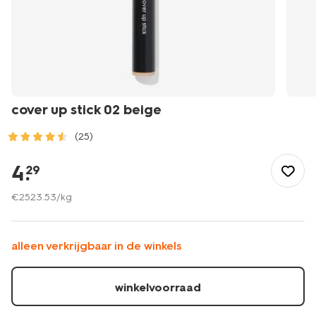
cover up stick 02 beige
(25)
/mooi-
gezond/make-
4
.
29
up/concealer/cover-
up-
€
2523
.
53
/kg
stick-
02-
beige-
alleen verkrijgbaar in de winkels
11293192.html
winkelvoorraad