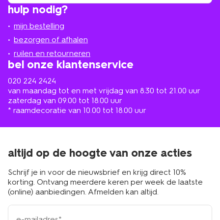
winkel
vind
hulp nodig?
winkel
bij
jou
mijn bestelling
in
de
bezorgen of afhalen
buurt
ruilen en retourneren
bel onze klantenservice
020 224 2424
van maandag tot en met vrijdag van 8.30 tot 21.00 uur
zaterdag van 09.00 tot 18.00 uur
* raamdecoratie van 10.00 tot 18.00 uur
altijd op de hoogte van onze acties
Schrijf je in voor de nieuwsbrief en krijg direct 10%
korting. Ontvang meerdere keren per week de laatste
(online) aanbiedingen. Afmelden kan altijd.
e-
mailadres