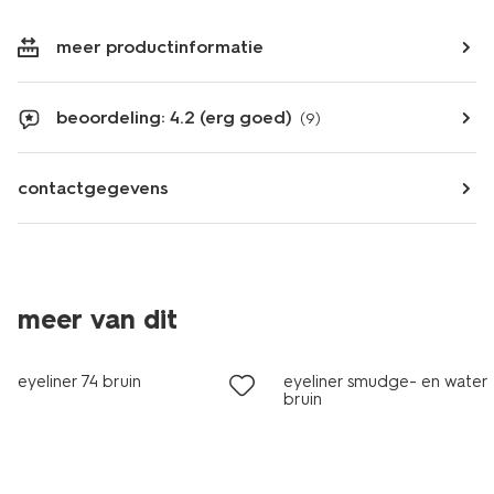
meer productinformatie
beoordeling: 4.2 (erg goed)
(9)
contactgegevens
meer van dit
vegan
vegan
eyeliner 74 bruin
eyeliner smudge- en water
bruin