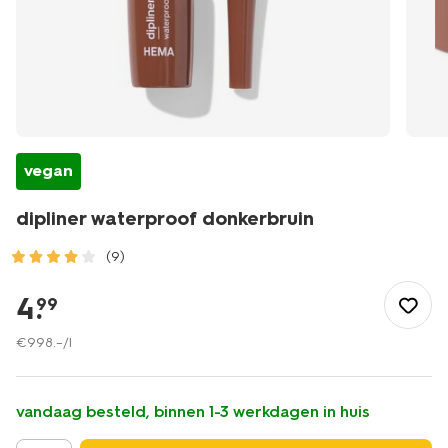
vegan
dipliner waterproof donkerbruin
(9)
/mooi-
gezond/make-
4
.
99
up/eyeliner/dipliner-
waterproof-
€
998
.
–
/l
donkerbruin-
11210176.html
vandaag besteld, binnen 1-3 werkdagen in huis