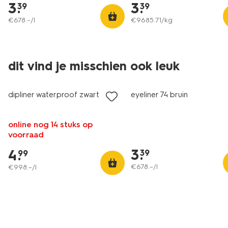
3
.
3
.
39
39
€
678
.
–
/l
€
9685
.
71
/kg
dit vind je misschien ook leuk
vegan
vegan
dipliner waterproof zwart
eyeliner 74 bruin
online nog 14 stuks op
voorraad
3
.
4
.
39
99
€
678
.
–
/l
€
998
.
–
/l