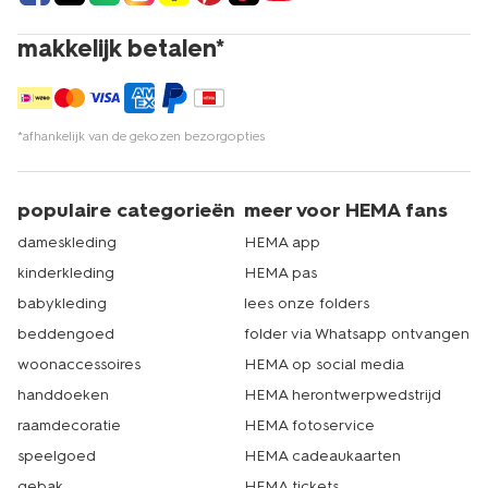
makkelijk betalen*
*afhankelijk van de gekozen bezorgopties
populaire categorieën
meer voor HEMA fans
dameskleding
HEMA app
kinderkleding
HEMA pas
babykleding
lees onze folders
beddengoed
folder via Whatsapp ontvangen
woonaccessoires
HEMA op social media
handdoeken
HEMA herontwerpwedstrijd
raamdecoratie
HEMA fotoservice
speelgoed
HEMA cadeaukaarten
gebak
HEMA tickets