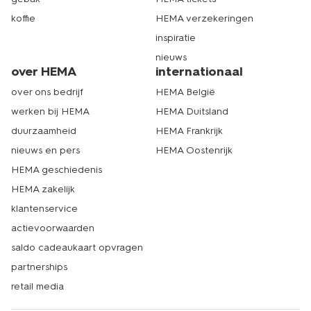
koffie
HEMA verzekeringen
inspiratie
nieuws
over HEMA
internationaal
over ons bedrijf
HEMA België
werken bij HEMA
HEMA Duitsland
duurzaamheid
HEMA Frankrijk
nieuws en pers
HEMA Oostenrijk
HEMA geschiedenis
HEMA zakelijk
klantenservice
actievoorwaarden
saldo cadeaukaart opvragen
partnerships
retail media