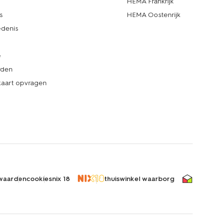
d
HEMA Frankrijk
s
HEMA Oostenrijk
denis
e
rden
kaart opvragen
waarden
cookies
nix 18
thuiswinkel waarborg