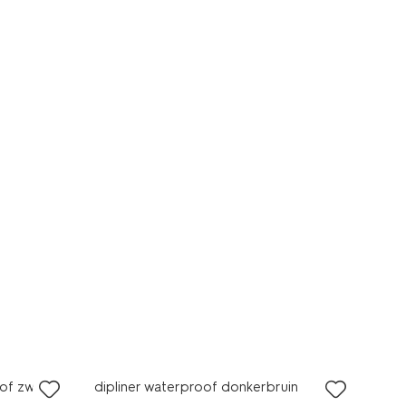
vegan
of zwart
dipliner waterproof donkerbruin