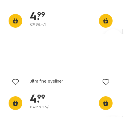
4
.
99
€
998
.
–
/l
vegan
ultra fine eyeliner
4
.
99
€
4158
.
33
/l