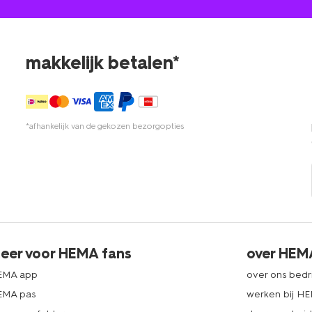
makkelijk betalen*
*afhankelijk van de gekozen bezorgopties
eer voor HEMA fans
over HEM
EMA app
over ons bedri
EMA pas
werken bij H