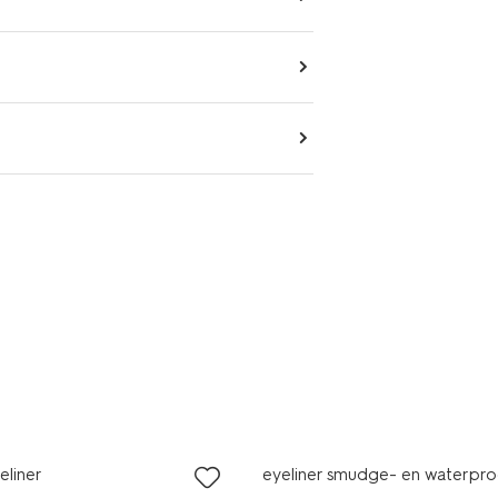
vegan
yeliner
eyeliner smudge- en waterpro