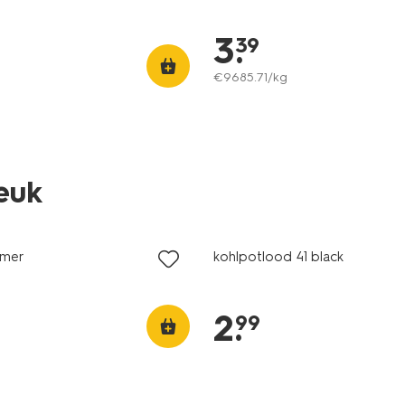
3
.
39
€
9685
.
71
/kg
leuk
vegan
imer
kohlpotlood 41 black
2
.
99