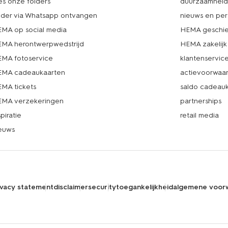
es onze folders
duurzaamhei
lder via Whatsapp ontvangen
nieuws en per
MA op social media
HEMA geschie
MA herontwerpwedstrijd
HEMA zakelijk
MA fotoservice
klantenservic
MA cadeaukaarten
actievoorwaa
MA tickets
saldo cadeau
MA verzekeringen
partnerships
spiratie
retail media
euws
ivacy statement
disclaimer
security
toegankelijkheid
algemene voor