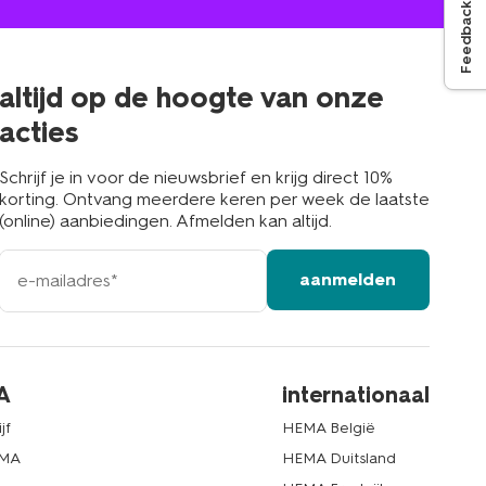
Feedback
jou
in
de
buurt
altijd op de hoogte van onze
acties
Schrijf je in voor de nieuwsbrief en krijg direct 10%
korting. Ontvang meerdere keren per week de laatste
(online) aanbiedingen. Afmelden kan altijd.
e-
aanmelden
mailadres
A
internationaal
jf
HEMA België
EMA
HEMA Duitsland