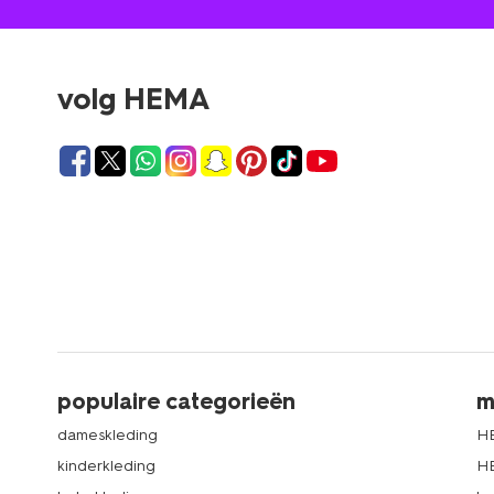
volg HEMA
populaire categorieën
m
dameskleding
H
kinderkleding
H