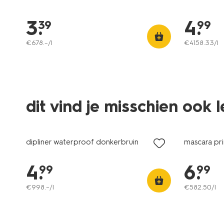
3
.
4
.
39
99
€
678
.
–
/l
€
4158
.
33
/l
dit vind je misschien ook 
vegan
vegan
dipliner waterproof donkerbruin
mascara pr
4
.
6
.
99
99
€
998
.
–
/l
€
582
.
50
/l