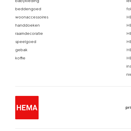
babykleding
le
beddengoed
fo
woonaccessoires
HE
handdoeken
HE
raamdecoratie
HE
speelgoed
HE
gebak
HE
koffie
HE
in
ni
pr