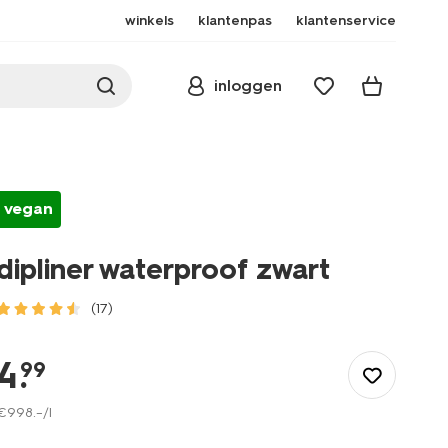
winkels
klantenpas
klantenservice
inloggen
vegan
dipliner waterproof zwart
(17)
/mooi-
gezond/make-
4
.
99
up/eyeliner/dipliner-
waterproof-
€
998
.
–
/l
zwart-
11210175.html