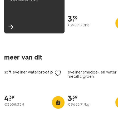
3
.
39
€
9685
.
71
/kg
meer van dit
vegan
vegan
soft eyeliner waterproof paars
eyeliner smudge- en water
metallic groen
4
.
3
.
39
39
€
3658
.
33
/l
€
9685
.
71
/kg