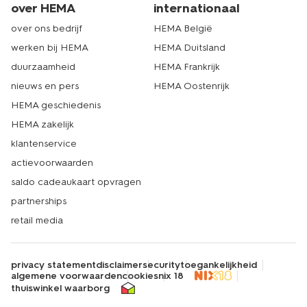
over HEMA
internationaal
over ons bedrijf
HEMA België
werken bij HEMA
HEMA Duitsland
duurzaamheid
HEMA Frankrijk
nieuws en pers
HEMA Oostenrijk
HEMA geschiedenis
HEMA zakelijk
klantenservice
actievoorwaarden
saldo cadeaukaart opvragen
partnerships
retail media
privacy statement
disclaimer
security
toegankelijkheid
algemene voorwaarden
cookies
nix 18
thuiswinkel waarborg