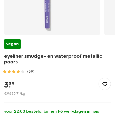
vegan
eyeliner smudge- en waterproof metallic
paars
(69)
/mooi-
gezond/make-
3
.
39
up/eyeliner/eyeliner-
smudge-
€
9685
.
71
/kg
-
en-
waterproof-
voor 22:00 besteld, binnen 1-3 werkdagen in huis
metallic-