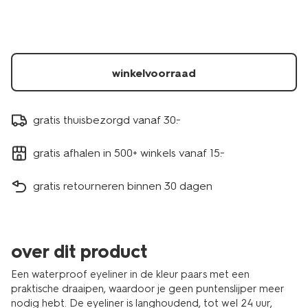
paars-
11210199.html
winkelvoorraad
gratis thuisbezorgd vanaf 30.-
gratis afhalen in 500+ winkels vanaf 15.-
gratis retourneren binnen 30 dagen
over dit product
Een waterproof eyeliner in de kleur paars met een
praktische draaipen, waardoor je geen puntenslijper meer
nodig hebt. De eyeliner is langhoudend, tot wel 24 uur,