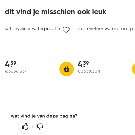
dit vind je misschien ook leuk
vegan
vegan
soft eyeliner waterproof roze
soft eyeliner waterproof pe
4
.
4
.
39
39
€
3658
.
33
/l
€
3658
.
33
/l
wat vind je van deze pagina?