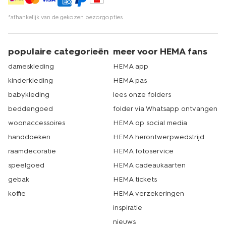
*afhankelijk van de gekozen bezorgopties
populaire categorieën
meer voor HEMA fans
dameskleding
HEMA app
kinderkleding
HEMA pas
babykleding
lees onze folders
beddengoed
folder via Whatsapp ontvangen
woonaccessoires
HEMA op social media
handdoeken
HEMA herontwerpwedstrijd
raamdecoratie
HEMA fotoservice
speelgoed
HEMA cadeaukaarten
gebak
HEMA tickets
koffie
HEMA verzekeringen
inspiratie
nieuws