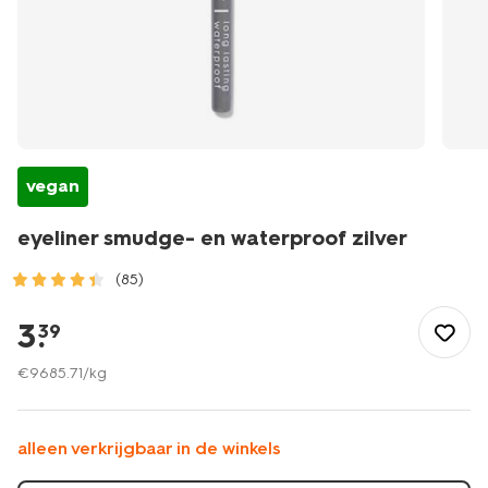
vegan
eyeliner smudge- en waterproof zilver
(85)
/mooi-
gezond/make-
3
.
39
up/eyeliner/eyeliner-
smudge-
€
9685
.
71
/kg
-
en-
waterproof-
alleen verkrijgbaar in de winkels
zilver-
11210246.html