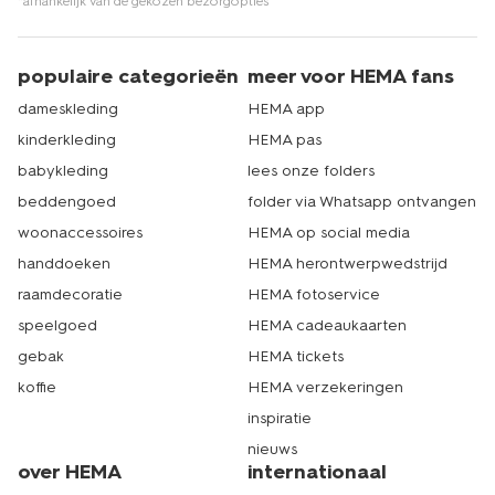
*afhankelijk van de gekozen bezorgopties
populaire categorieën
meer voor HEMA fans
dameskleding
HEMA app
kinderkleding
HEMA pas
babykleding
lees onze folders
beddengoed
folder via Whatsapp ontvangen
woonaccessoires
HEMA op social media
handdoeken
HEMA herontwerpwedstrijd
raamdecoratie
HEMA fotoservice
speelgoed
HEMA cadeaukaarten
gebak
HEMA tickets
koffie
HEMA verzekeringen
inspiratie
nieuws
over HEMA
internationaal