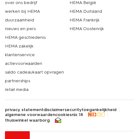
over ons bedrijf
HEMA België
werken bij HEMA
HEMA Duitsland
duurzaamheid
HEMA Frankrijk
nieuws en pers
HEMA Oostenrijk
HEMA geschiedenis
HEMA zakelijk
klantenservice
actievoorwaarden
saldo cadeaukaart opvragen
partnerships
retail media
privacy statement
disclaimer
security
toegankelijkheid
algemene voorwaarden
cookies
nix 18
thuiswinkel waarborg