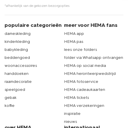
*afhankelijk van de gekozen bezorgopties
populaire categorieën
meer voor HEMA fans
dameskleding
HEMA app
kinderkleding
HEMA pas
babykleding
lees onze folders
beddengoed
folder via Whatsapp ontvangen
woonaccessoires
HEMA op social media
handdoeken
HEMA herontwerpwedstrijd
raamdecoratie
HEMA fotoservice
speelgoed
HEMA cadeaukaarten
gebak
HEMA tickets
koffie
HEMA verzekeringen
inspiratie
nieuws
over HEMA
internationaal