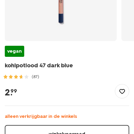
vegan
kohlpotlood 47 dark blue
(87)
/mooi-
gezond/make-
2
.
99
up/eyeliner/kohlpotlood-
47-
dark-
blue-
alleen verkrijgbaar in de winkels
11210147.html
winkelvoorraad