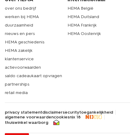
over ons bedrijf
HEMA België
werken bij HEMA
HEMA Duitsland
duurzaamheid
HEMA Frankrijk
nieuws en pers
HEMA Oostenrijk
HEMA geschiedenis
HEMA zakelijk
klantenservice
actievoorwaarden
saldo cadeaukaart opvragen
partnerships
retail media
privacy statement
disclaimer
security
toegankelijkheid
algemene voorwaarden
cookies
nix 18
thuiswinkel waarborg