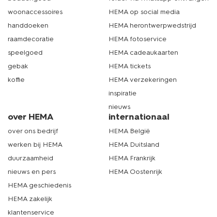
woonaccessoires
HEMA op social media
handdoeken
HEMA herontwerpwedstrijd
raamdecoratie
HEMA fotoservice
speelgoed
HEMA cadeaukaarten
gebak
HEMA tickets
koffie
HEMA verzekeringen
inspiratie
nieuws
over HEMA
internationaal
over ons bedrijf
HEMA België
werken bij HEMA
HEMA Duitsland
duurzaamheid
HEMA Frankrijk
nieuws en pers
HEMA Oostenrijk
HEMA geschiedenis
HEMA zakelijk
klantenservice