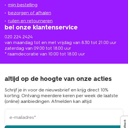
jou
mijn bestelling
in
de
bezorgen of afhalen
buurt
ruilen en retourneren
bel onze klantenservice
020 224 2424
van maandag tot en met vrijdag van 8.30 tot 21.00 uur
zaterdag van 09.00 tot 18.00 uur
* raamdecoratie van 10.00 tot 18.00 uur
altijd op de hoogte van onze acties
Schrijf je in voor de nieuwsbrief en krijg direct 10%
korting. Ontvang meerdere keren per week de laatste
(online) aanbiedingen. Afmelden kan altijd.
e-
mailadres
Feedback