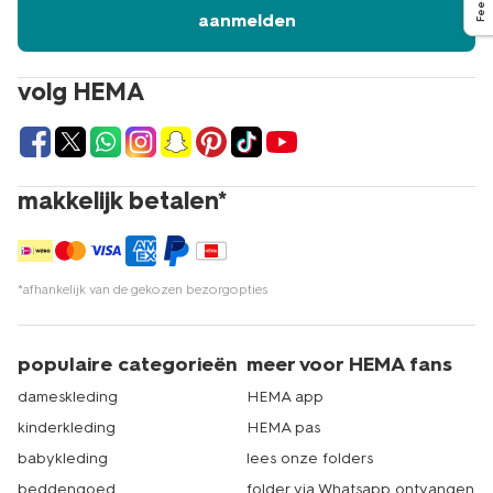
aanmelden
volg HEMA
makkelijk betalen*
*afhankelijk van de gekozen bezorgopties
populaire categorieën
meer voor HEMA fans
dameskleding
HEMA app
kinderkleding
HEMA pas
babykleding
lees onze folders
beddengoed
folder via Whatsapp ontvangen