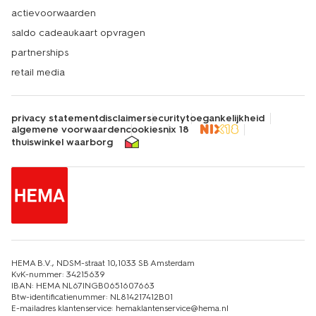
actievoorwaarden
saldo cadeaukaart opvragen
partnerships
retail media
privacy statement
disclaimer
security
toegankelijkheid
algemene voorwaarden
cookies
nix 18
thuiswinkel waarborg
HEMA B.V., NDSM-straat 10,1033 SB Amsterdam
KvK-nummer: 34215639
IBAN: HEMA NL67INGB0651607663
Btw-identificatienummer: NL814217412B01
E-mailadres klantenservice: hemaklantenservice@hema.nl