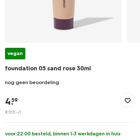
vegan
foundation 05 sand rose 30ml
nog geen beoordeling
/mooi-
gezond/make-
4
.
59
up/foundation/foundation-
05-
€
153
.
–
/l
sand-
rose-
30ml-
voor 22:00 besteld, binnen 1-3 werkdagen in huis
11290329.html