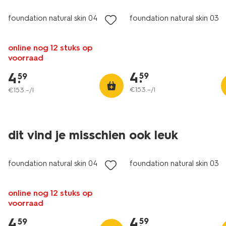
foundation natural skin 04
foundation natural skin 03
online nog 12 stuks op
voorraad
4
.
4
.
59
59
€
153
.
–
/l
€
153
.
–
/l
dit vind je misschien ook leuk
vegan
vegan
foundation natural skin 04
foundation natural skin 03
online nog 12 stuks op
voorraad
4
.
4
.
59
59