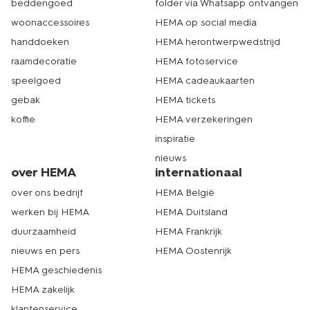
beddengoed
folder via Whatsapp ontvangen
woonaccessoires
HEMA op social media
handdoeken
HEMA herontwerpwedstrijd
raamdecoratie
HEMA fotoservice
speelgoed
HEMA cadeaukaarten
gebak
HEMA tickets
koffie
HEMA verzekeringen
inspiratie
nieuws
over HEMA
internationaal
over ons bedrijf
HEMA België
werken bij HEMA
HEMA Duitsland
duurzaamheid
HEMA Frankrijk
nieuws en pers
HEMA Oostenrijk
HEMA geschiedenis
HEMA zakelijk
klantenservice