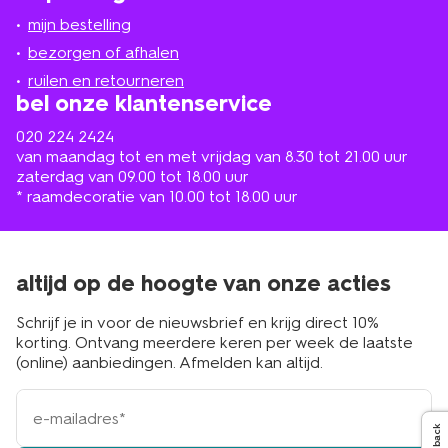
jou
mijn bestelling
in
de
bezorgen of afhalen
buurt
ruilen en retourneren
bel onze klantenservice
020 224 2424
van maandag tot en met vrijdag van 8.30 tot 21.00 uur
zaterdag van 09.00 tot 18.00 uur
* raamdecoratie van 10.00 tot 18.00 uur
altijd op de hoogte van onze acties
Schrijf je in voor de nieuwsbrief en krijg direct 10%
korting. Ontvang meerdere keren per week de laatste
(online) aanbiedingen. Afmelden kan altijd.
e-
mailadres