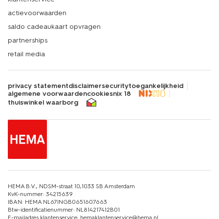
actievoorwaarden
saldo cadeaukaart opvragen
partnerships
retail media
privacy statement
disclaimer
security
toegankelijkheid
algemene voorwaarden
cookies
nix 18
thuiswinkel waarborg
HEMA B.V., NDSM-straat 10,1033 SB Amsterdam
KvK-nummer: 34215639
IBAN: HEMA NL67INGB0651607663
Btw-identificatienummer: NL814217412B01
E-mailadres klantenservice: hemaklantenservice@hema.nl