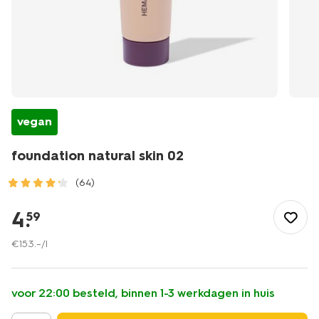
vegan
foundation natural skin 02
(64)
/mooi-
gezond/make-
4
.
59
up/foundation/foundation-
natural-
€
153
.
–
/l
skin-
02-
11290322.html
voor 22:00 besteld, binnen 1-3 werkdagen in huis