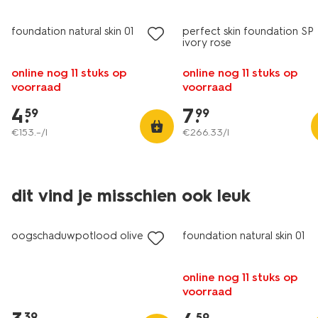
foundation natural skin 01
perfect skin foundation SP
ivory rose
online nog 11 stuks op
online nog 11 stuks op
voorraad
voorraad
4
.
7
.
59
99
€
153
.
–
/l
€
266
.
33
/l
dit vind je misschien ook leuk
vegan
vegan
oogschaduwpotlood olive
foundation natural skin 01
online nog 11 stuks op
voorraad
39
59