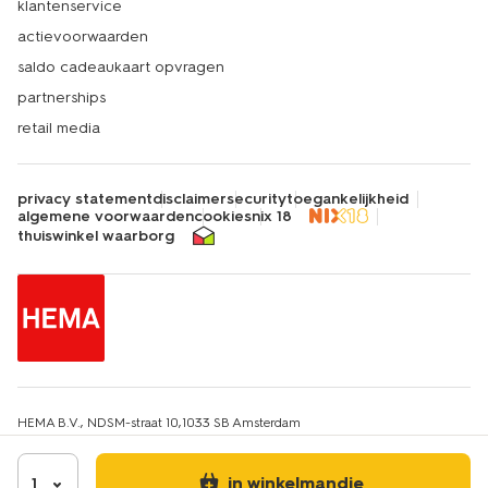
klantenservice
actievoorwaarden
saldo cadeaukaart opvragen
partnerships
retail media
privacy statement
disclaimer
security
toegankelijkheid
algemene voorwaarden
cookies
nix 18
thuiswinkel waarborg
HEMA B.V., NDSM-straat 10,1033 SB Amsterdam
KvK-nummer: 34215639
IBAN: HEMA NL67INGB0651607663
Btw-identificatienummer: NL814217412B01
in winkelmandje
1