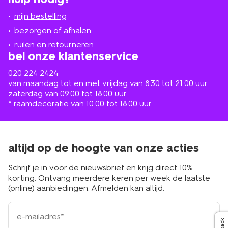
jou
mijn bestelling
in
de
bezorgen of afhalen
buurt
ruilen en retourneren
bel onze klantenservice
020 224 2424
van maandag tot en met vrijdag van 8.30 tot 21.00 uur
zaterdag van 09.00 tot 18.00 uur
* raamdecoratie van 10.00 tot 18.00 uur
altijd op de hoogte van onze acties
Schrijf je in voor de nieuwsbrief en krijg direct 10%
korting. Ontvang meerdere keren per week de laatste
(online) aanbiedingen. Afmelden kan altijd.
e-
mailadres