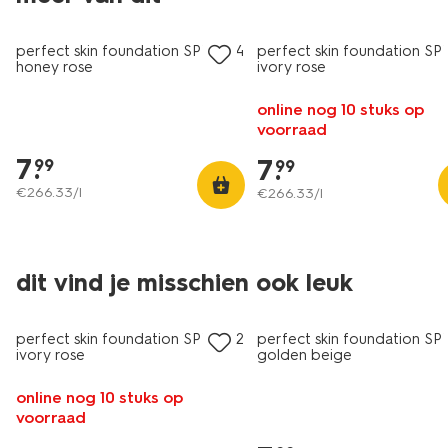
vegan
vegan
perfect skin foundation SPF15 04
perfect skin foundation SP
honey rose
ivory rose
online nog 10 stuks op
voorraad
7
.
7
.
99
99
€
266
.
33
/l
€
266
.
33
/l
dit vind je misschien ook leuk
vegan
vegan
perfect skin foundation SPF15 02
perfect skin foundation SP
ivory rose
golden beige
online nog 10 stuks op
voorraad