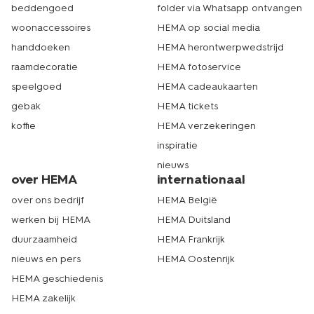
beddengoed
folder via Whatsapp ontvangen
woonaccessoires
HEMA op social media
handdoeken
HEMA herontwerpwedstrijd
raamdecoratie
HEMA fotoservice
speelgoed
HEMA cadeaukaarten
gebak
HEMA tickets
koffie
HEMA verzekeringen
inspiratie
nieuws
over HEMA
internationaal
over ons bedrijf
HEMA België
werken bij HEMA
HEMA Duitsland
duurzaamheid
HEMA Frankrijk
nieuws en pers
HEMA Oostenrijk
HEMA geschiedenis
HEMA zakelijk