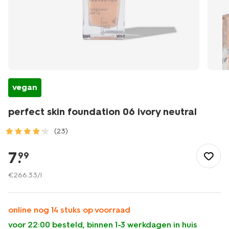
vegan
perfect skin foundation 06 ivory neutral
(23)
/mooi-
gezond/make-
7
.
99
up/foundation/perfect-
skin-
€
266
.
33
/l
foundation-
06-
ivory-
online nog 14 stuks op voorraad
neutral-
voor 22:00 besteld, binnen 1-3 werkdagen in huis
11290356.html