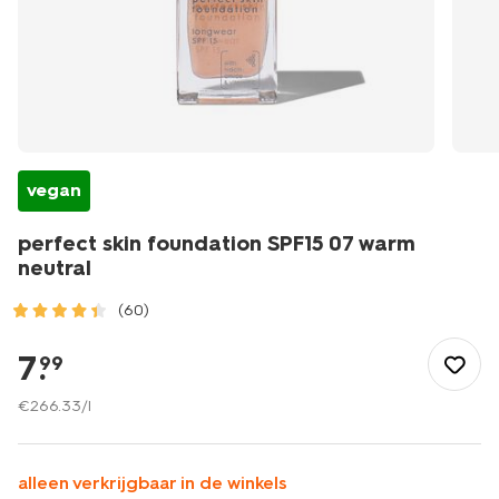
vegan
perfect skin foundation SPF15 07 warm
neutral
(60)
/mooi-
gezond/make-
7
.
99
up/foundation/perfect-
skin-
€
266
.
33
/l
foundation-
spf15-
07-
alleen verkrijgbaar in de winkels
warm-