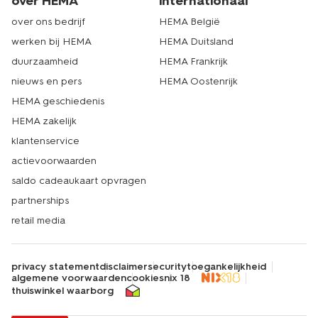
over HEMA
internationaal
over ons bedrijf
HEMA België
werken bij HEMA
HEMA Duitsland
duurzaamheid
HEMA Frankrijk
nieuws en pers
HEMA Oostenrijk
HEMA geschiedenis
HEMA zakelijk
klantenservice
actievoorwaarden
saldo cadeaukaart opvragen
partnerships
retail media
privacy statement
disclaimer
security
toegankelijkheid
algemene voorwaarden
cookies
nix 18
thuiswinkel waarborg