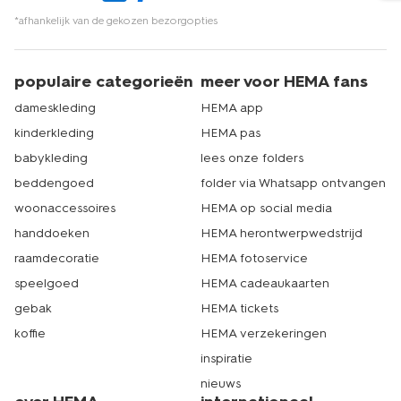
*afhankelijk van de gekozen bezorgopties
populaire categorieën
meer voor HEMA fans
dameskleding
HEMA app
kinderkleding
HEMA pas
babykleding
lees onze folders
beddengoed
folder via Whatsapp ontvangen
woonaccessoires
HEMA op social media
handdoeken
HEMA herontwerpwedstrijd
raamdecoratie
HEMA fotoservice
speelgoed
HEMA cadeaukaarten
gebak
HEMA tickets
koffie
HEMA verzekeringen
inspiratie
nieuws