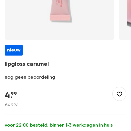
nieuw
lipgloss caramel
nog geen beoordeling
/mooi-
gezond/make-
4
.
99
up/lip/lipgloss/lipgloss-
caramel-
€
4
.
99
/l
11231532.html
voor 22:00 besteld, binnen 1-3 werkdagen in huis