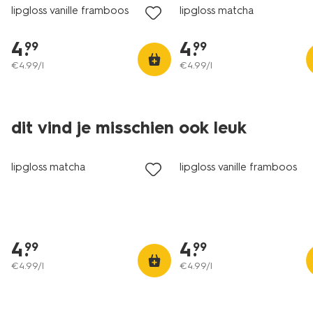
lipgloss vanille framboos
lipgloss matcha
4
.
4
.
99
99
€
4
.
99
/l
€
4
.
99
/l
dit vind je misschien ook leuk
nieuw
nieuw
lipgloss matcha
lipgloss vanille framboos
4
.
4
.
99
99
€
4
.
99
/l
€
4
.
99
/l