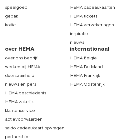
speelgoed
HEMA cadeaukaarten
gebak
HEMA tickets
koffie
HEMA verzekeringen
inspiratie
nieuws
over HEMA
internationaal
over ons bedrijf
HEMA België
werken bij HEMA
HEMA Duitsland
duurzaamheid
HEMA Frankrijk
nieuws en pers
HEMA Oostenrijk
HEMA geschiedenis
HEMA zakelijk
klantenservice
actievoorwaarden
saldo cadeaukaart opvragen
partnerships