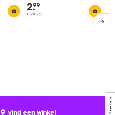
2
.
99
€
199
.
33
/l
Feedback
vind een winkel