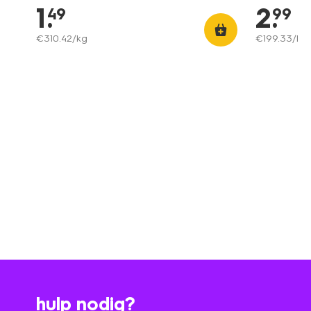
1
.
2
.
49
99
€
310
.
42
/kg
€
199
.
33
/l
hulp nodig?