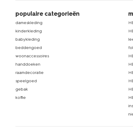
populaire categorieën
m
dameskleding
H
kinderkleding
H
babykleding
le
beddengoed
fo
woonaccessoires
HE
handdoeken
HE
raamdecoratie
HE
speelgoed
HE
gebak
HE
koffie
HE
in
ni