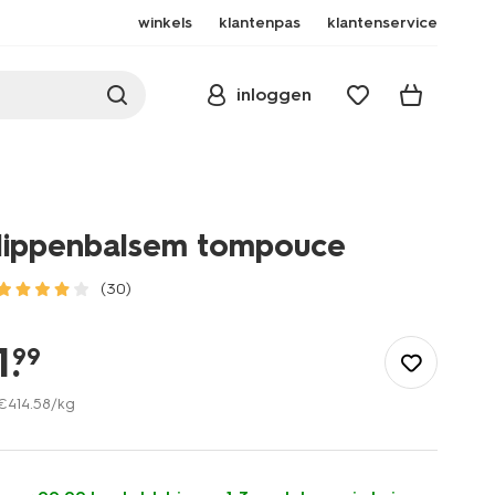
winkels
klantenpas
klantenservice
inloggen
lippenbalsem tompouce
(30)
/mooi-
gezond/make-
1
.
99
up/lip/lippenbalsem/lippenbalsem-
tompouce-
€
414
.
58
/kg
17890038.html