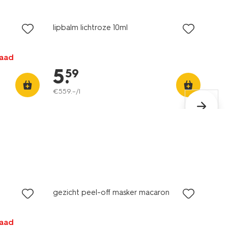
vegan
lipbalm lichtroze 10ml
raad
5
.
59
€
559
.
–
/l
gezicht peel-off masker macaron
raad