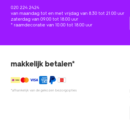
020 224 2424
van maandag tot en met vrijdag van 8.30 tot 21.00 uur
zaterdag van 09.00 tot 18.00 uur
* raamdecoratie van 10.00 tot 18.00 uur
makkelijk betalen*
*afhankelijk van de gekozen bezorgopties