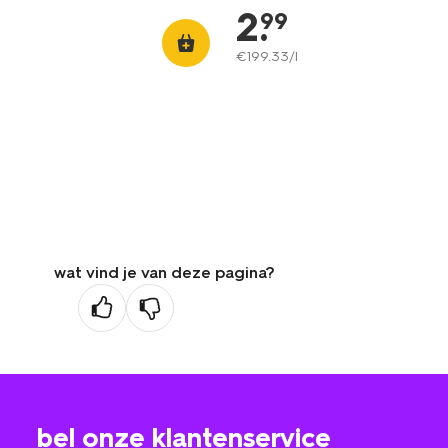
2
.
99
€
199
.
33
/l
wat vind je van deze pagina?
bel onze klantenservice