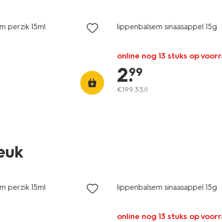
9
2 voor 3.99
m perzik 15ml
lippenbalsem sinaasappel 15g
online nog 13 stuks op voor
2
.
99
€
199
.
33
/l
leuk
9
2 voor 3.99
m perzik 15ml
lippenbalsem sinaasappel 15g
online nog 13 stuks op voor