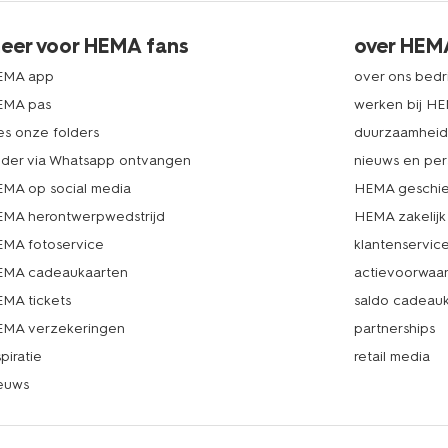
eer voor HEMA fans
over HEM
EMA app
over ons bedri
EMA pas
werken bij H
es onze folders
duurzaamhei
lder via Whatsapp ontvangen
nieuws en per
MA op social media
HEMA geschie
MA herontwerpwedstrijd
HEMA zakelijk
MA fotoservice
klantenservic
MA cadeaukaarten
actievoorwaa
MA tickets
saldo cadeau
MA verzekeringen
partnerships
spiratie
retail media
euws