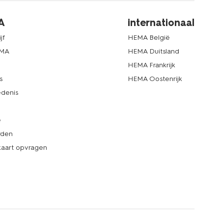
A
internationaal
jf
HEMA België
EMA
HEMA Duitsland
d
HEMA Frankrijk
s
HEMA Oostenrijk
denis
e
rden
kaart opvragen