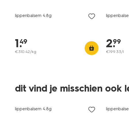
2 voor 3.9
lippenbalsem 4.8g
lippenbalse
1
.
2
.
49
99
€
310
.
42
/kg
€
199
.
33
/l
dit vind je misschien ook 
2 voor 3.9
lippenbalsem 4.8g
lippenbalse