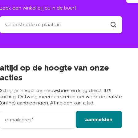
zoek een winkel bij jou in de buurt
zoek
een
winkel
vind
winkel
bij
jou
in
de
buurt
altijd op de hoogte van onze
acties
Schrijf je in voor de nieuwsbrief en krijg direct 10%
korting. Ontvang meerdere keren per week de laatste
(online) aanbiedingen. Afmelden kan altijd.
e-
aanmelden
mailadres