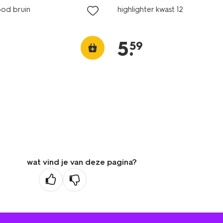
ood bruin
highlighter kwast 12
5
.
59
wat vind je van deze pagina?