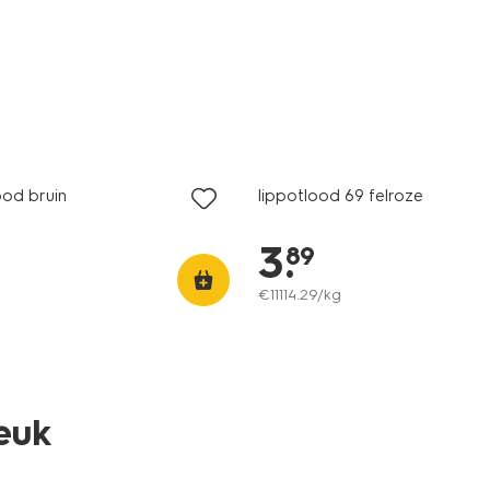
vegan
ood bruin
lippotlood 69 felroze
3
.
89
€
11114
.
29
/kg
leuk
vegan