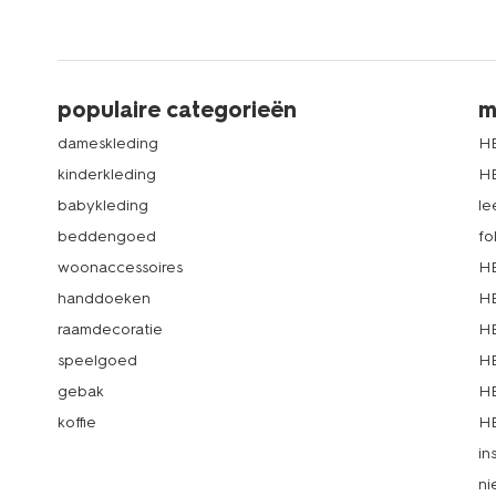
populaire categorieën
m
dameskleding
H
kinderkleding
H
babykleding
le
beddengoed
fo
woonaccessoires
HE
handdoeken
HE
raamdecoratie
HE
speelgoed
HE
gebak
HE
koffie
HE
in
ni