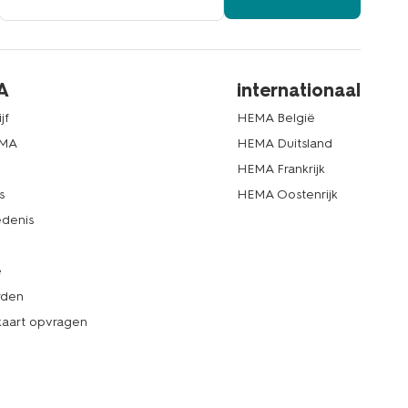
A
internationaal
jf
HEMA België
EMA
HEMA Duitsland
d
HEMA Frankrijk
s
HEMA Oostenrijk
denis
e
rden
kaart opvragen