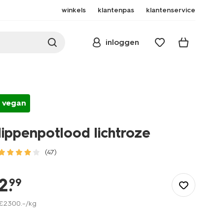
winkels
klantenpas
klantenservice
inloggen
vegan
lippenpotlood lichtroze
(47)
/mooi-
gezond/make-
2
.
99
up/lip/lippenstift/lippenpotlood-
lichtroze-
€
2300
.
–
/kg
11230167.html