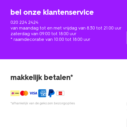
bel onze klantenservice
020 224 2424
van maandag tot en met vrijdag van 8.30 tot 21.00 uur
zaterdag van 09.00 tot 18.00 uur
* raamdecoratie van 10.00 tot 18.00 uur
makkelijk betalen*
*afhankelijk van de gekozen bezorgopties