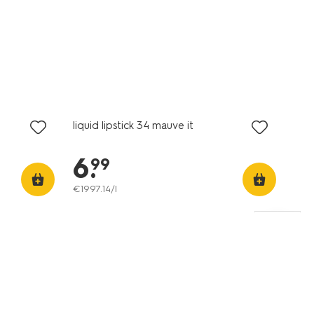
vegan
liquid lipstick 34 mauve it
6
.
99
€
1997
.
14
/l
vegan