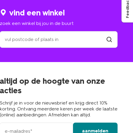
Feedback
vind een winkel
zoek een winkel bij jou in de buurt
zoek
een
winkel
vind
winkel
bij
jou
in
de
buurt
altijd op de hoogte van onze
acties
Schrijf je in voor de nieuwsbrief en krijg direct 10%
korting. Ontvang meerdere keren per week de laatste
(online) aanbiedingen. Afmelden kan altijd.
e-
aanmelden
mailadres