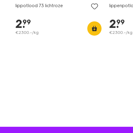
lippotlood 73 lichtroze
lippenpotl
2
.
2
.
99
99
€
2300
.
–
/kg
€
2300
.
–
/kg