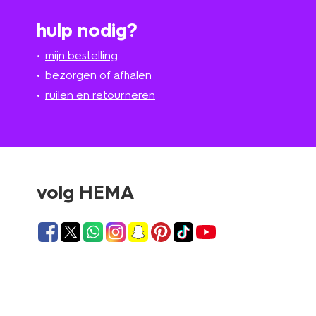
hulp nodig?
mijn bestelling
bezorgen of afhalen
ruilen en retourneren
volg HEMA