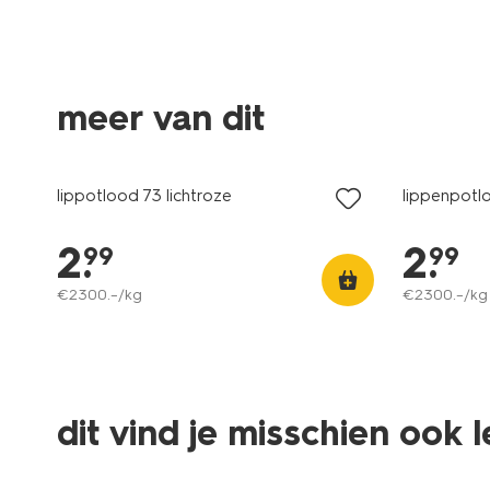
meer van dit
vegan
vegan
lippotlood 73 lichtroze
lippenpotl
2
.
2
.
99
99
€
2300
.
–
/kg
€
2300
.
–
/kg
dit vind je misschien ook 
vegan
vegan