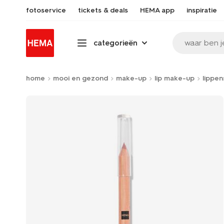
fotoservice
tickets & deals
HEMA app
inspiratie
waar ben j
categorieën
home
mooi en gezond
make-up
lip make-up
lippen