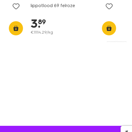
lippotlood 69 felroze
3
.
89
€
11114
.
29
/kg