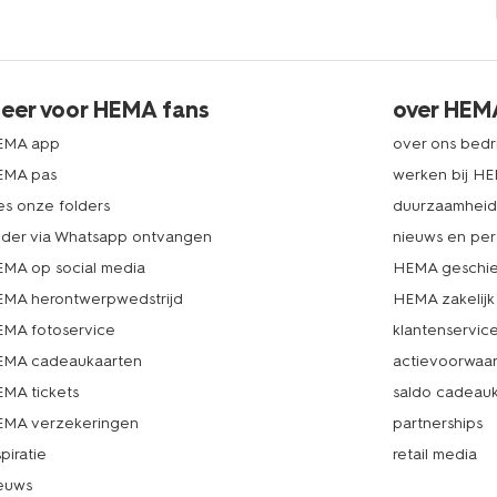
eer voor HEMA fans
over HEM
EMA app
over ons bedri
EMA pas
werken bij H
es onze folders
duurzaamhei
lder via Whatsapp ontvangen
nieuws en per
MA op social media
HEMA geschie
MA herontwerpwedstrijd
HEMA zakelijk
MA fotoservice
klantenservic
MA cadeaukaarten
actievoorwaa
MA tickets
saldo cadeau
MA verzekeringen
partnerships
spiratie
retail media
euws