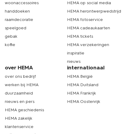
woonaccessoires
HEMA op social media
handdoeken
HEMA herontwerpwedstrijd
raamdecoratie
HEMA fotoservice
speelgoed
HEMA cadeaukaarten
gebak
HEMA tickets
koffie
HEMA verzekeringen
inspiratie
nieuws
over HEMA
internationaal
over ons bedrijf
HEMA België
werken bij HEMA
HEMA Duitsland
duurzaamheid
HEMA Frankrijk
nieuws en pers
HEMA Oostenrijk
HEMA geschiedenis
HEMA zakelijk
klantenservice