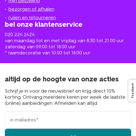
mijn bestelling
in
de
bezorgen of afhalen
buurt
ruilen en retourneren
bel onze klantenservice
020 224 2424
van maandag tot en met vrijdag van 8.30 tot 21.00 uur
zaterdag van 09.00 tot 18.00 uur
* raamdecoratie van 10.00 tot 18.00 uur
altijd op de hoogte van onze acties
Feedback
Schrijf je in voor de nieuwsbrief en krijg direct 10%
korting. Ontvang meerdere keren per week de laatste
(online) aanbiedingen. Afmelden kan altijd.
e-
mailadres