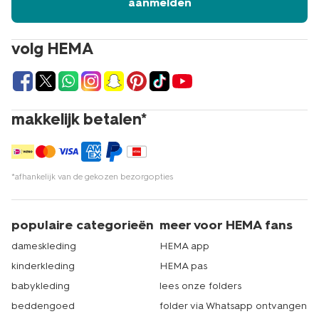
aanmelden
volg HEMA
makkelijk betalen*
*afhankelijk van de gekozen bezorgopties
populaire categorieën
meer voor HEMA fans
dameskleding
HEMA app
kinderkleding
HEMA pas
babykleding
lees onze folders
beddengoed
folder via Whatsapp ontvangen