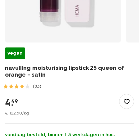
vegan
navulling moisturising lipstick 25 queen of
orange - satin
(83)
/mooi-
gezond/make-
4
.
49
up/lip/lippenstift/navulling/navulling-
moisturising-
€
1122
.
50
/kg
lipstick-
25-
queen-
vandaag besteld, binnen 1-3 werkdagen in huis
of-