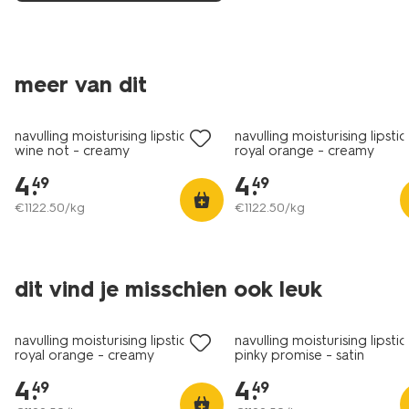
meer van dit
vegan
vegan
navulling moisturising lipstick 62
navulling moisturising lipstic
wine not - creamy
royal orange - creamy
4
.
4
.
49
49
€
1122
.
50
/kg
€
1122
.
50
/kg
dit vind je misschien ook leuk
vegan
vegan
navulling moisturising lipstick 31
navulling moisturising lipsti
royal orange - creamy
pinky promise - satin
4
.
4
.
49
49