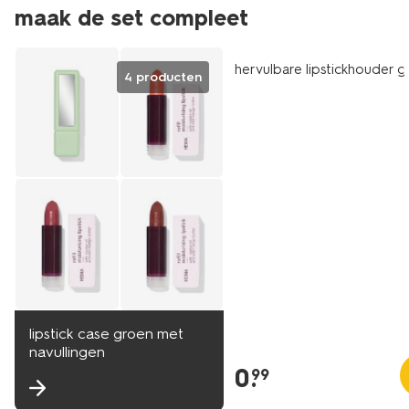
maak de set compleet
vegan
hervulbare lipstickhouder 
4 producten
lipstick case groen met
navullingen
0
.
99