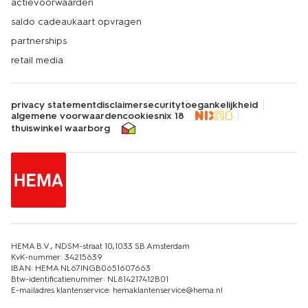
actievoorwaarden
saldo cadeaukaart opvragen
partnerships
retail media
privacy statement
disclaimer
security
toegankelijkheid
algemene voorwaarden
cookies
nix 18
thuiswinkel waarborg
HEMA B.V., NDSM-straat 10,1033 SB Amsterdam
KvK-nummer: 34215639
IBAN: HEMA NL67INGB0651607663
Btw-identificatienummer: NL814217412B01
E-mailadres klantenservice: hemaklantenservice@hema.nl