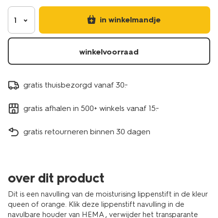
orange-
-
in winkelmandje
1
-
satin-
11230425.html
winkelvoorraad
gratis thuisbezorgd vanaf 30.-
gratis afhalen in 500+ winkels vanaf 15.-
gratis retourneren binnen 30 dagen
over dit product
Dit is een navulling van de moisturising lippenstift in de kleur
queen of orange. Klik deze lippenstift navulling in de
navulbare houder van HEMA , verwijder het transparante