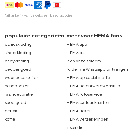
*afhankelijk van de gekozen bezorgopties
populaire categorieën
meer voor HEMA fans
dameskleding
HEMA app
kinderkleding
HEMA pas
babykleding
lees onze folders
beddengoed
folder via Whatsapp ontvangen
woonaccessoires
HEMA op social media
handdoeken
HEMA herontwerpwedstrijd
raamdecoratie
HEMA fotoservice
speelgoed
HEMA cadeaukaarten
gebak
HEMA tickets
koffie
HEMA verzekeringen
inspiratie