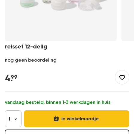
reisset 12-delig
nog geen beoordeling
/buiten-
onderweg/reizen/reisaccessoires/reisset-
4
.
99
12-
delig-
11854110.html
vandaag besteld, binnen 1-3 werkdagen in huis
in winkelmandje
1