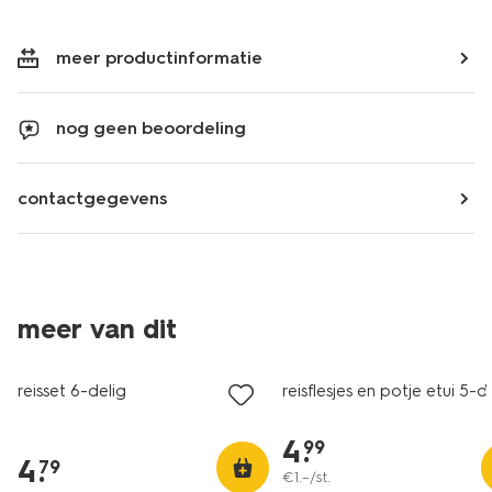
meer productinformatie
nog geen beoordeling
contactgegevens
meer van dit
reisset 6-delig
reisflesjes en potje etui 5-d
4
.
99
4
.
79
€
1
.
–
/st.