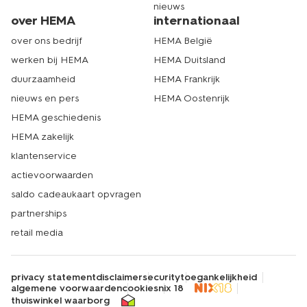
nieuws
over HEMA
internationaal
over ons bedrijf
HEMA België
werken bij HEMA
HEMA Duitsland
duurzaamheid
HEMA Frankrijk
nieuws en pers
HEMA Oostenrijk
HEMA geschiedenis
HEMA zakelijk
klantenservice
actievoorwaarden
saldo cadeaukaart opvragen
partnerships
retail media
privacy statement
disclaimer
security
toegankelijkheid
algemene voorwaarden
cookies
nix 18
thuiswinkel waarborg