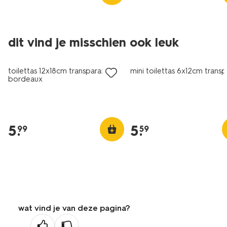
dit vind je misschien ook leuk
toilettas 12x18cm transparant
mini toilettas 6x12cm transp
bordeaux
5
.
5
.
99
59
wat vind je van deze pagina?