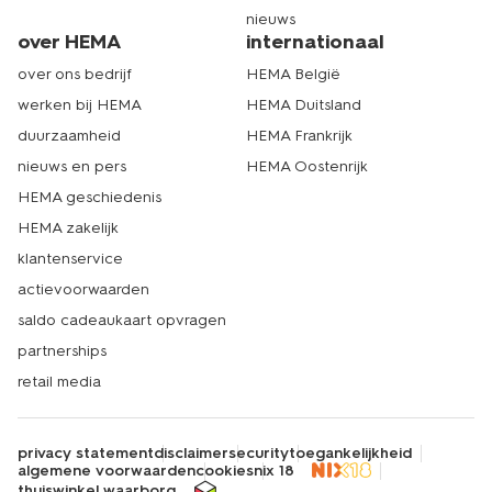
nieuws
over HEMA
internationaal
over ons bedrijf
HEMA België
werken bij HEMA
HEMA Duitsland
duurzaamheid
HEMA Frankrijk
nieuws en pers
HEMA Oostenrijk
HEMA geschiedenis
HEMA zakelijk
klantenservice
actievoorwaarden
saldo cadeaukaart opvragen
partnerships
retail media
privacy statement
disclaimer
security
toegankelijkheid
algemene voorwaarden
cookies
nix 18
thuiswinkel waarborg