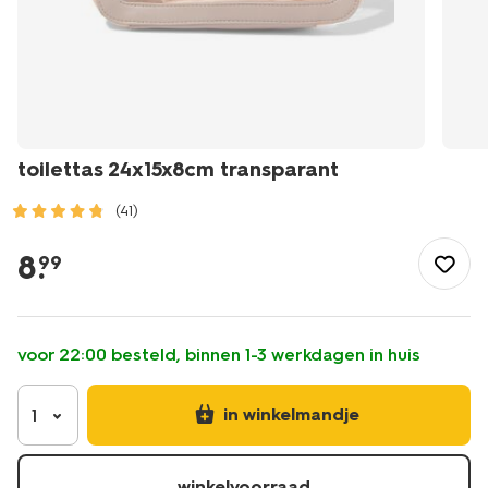
toilettas 24x15x8cm transparant
(41)
/mooi-
gezond/make-
8
.
99
up/make-
up-
accessoires/tassen/toilettas-
24x15x8cm-
voor 22:00 besteld, binnen 1-3 werkdagen in huis
transparant-
11890689.html
in winkelmandje
1
winkelvoorraad