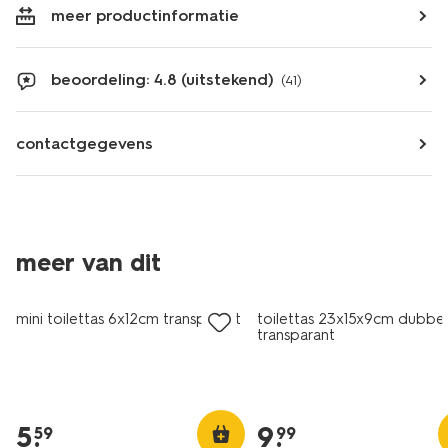
meer productinformatie
beoordeling: 4.8 (uitstekend)
(41)
contactgegevens
meer van dit
mini toilettas 6x12cm transparant
toilettas 23x15x9cm dubbel
transparant
5
.
9
.
59
99