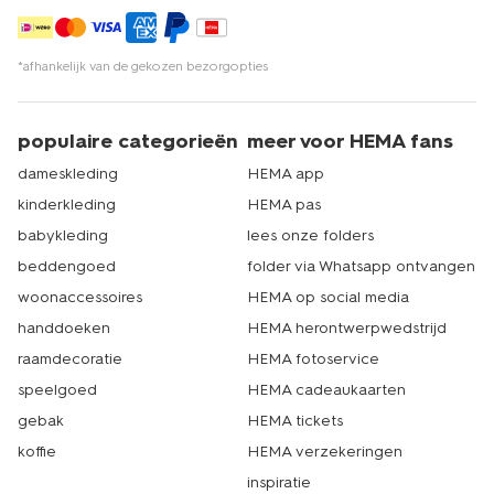
*afhankelijk van de gekozen bezorgopties
populaire categorieën
meer voor HEMA fans
dameskleding
HEMA app
kinderkleding
HEMA pas
babykleding
lees onze folders
beddengoed
folder via Whatsapp ontvangen
woonaccessoires
HEMA op social media
handdoeken
HEMA herontwerpwedstrijd
raamdecoratie
HEMA fotoservice
speelgoed
HEMA cadeaukaarten
gebak
HEMA tickets
koffie
HEMA verzekeringen
inspiratie