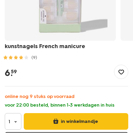
kunstnagels French manicure
(9)
/mooi-
gezond/make-
6
.
59
up/nagellak/kunstnagels/kunstnagels-
french-
manicure-
11249132.html
online nog 9 stuks op voorraad
voor 22:00 besteld, binnen 1-3 werkdagen in huis
in winkelmandje
1