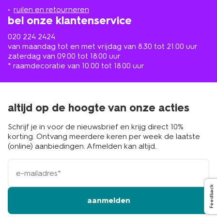
buurt
ruilen en retourneren
bel onze klantenservice
020 224 2424
van maandag tot en met vrijdag van 8.30 tot 21.00 uur
zaterdag van 09.00 tot 18.00 uur
* raamdecoratie van 10.00 tot 18.00 uur
altijd op de hoogte van onze acties
Schrijf je in voor de nieuwsbrief en krijg direct 10%
korting. Ontvang meerdere keren per week de laatste
(online) aanbiedingen. Afmelden kan altijd.
e-
mailadres
Feedback
aanmelden