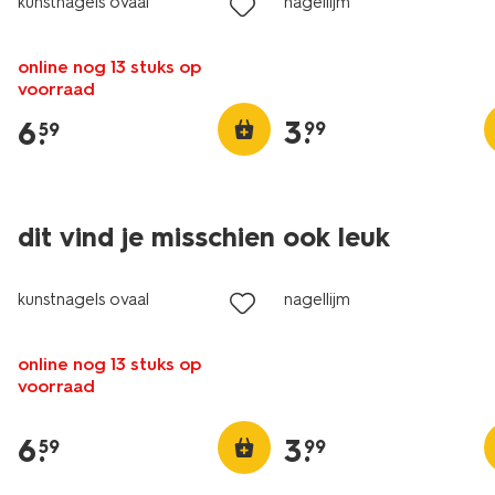
kunstnagels ovaal
nagellijm
online nog 13 stuks op
voorraad
3
.
6
.
99
59
dit vind je misschien ook leuk
kunstnagels ovaal
nagellijm
online nog 13 stuks op
voorraad
6
.
3
.
59
99