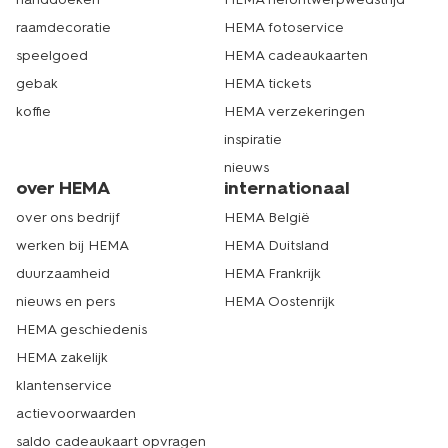
raamdecoratie
HEMA fotoservice
speelgoed
HEMA cadeaukaarten
gebak
HEMA tickets
koffie
HEMA verzekeringen
inspiratie
nieuws
over HEMA
internationaal
over ons bedrijf
HEMA België
werken bij HEMA
HEMA Duitsland
duurzaamheid
HEMA Frankrijk
nieuws en pers
HEMA Oostenrijk
HEMA geschiedenis
HEMA zakelijk
klantenservice
actievoorwaarden
saldo cadeaukaart opvragen