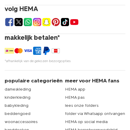
volg HEMA
makkelijk betalen*
*afhankelijk van de gekozen bezorgopties
populaire categorieën
meer voor HEMA fans
dameskleding
HEMA app
kinderkleding
HEMA pas
babykleding
lees onze folders
beddengoed
folder via Whatsapp ontvangen
woonaccessoires
HEMA op social media
handdoeken
HEMA herontwerpwedstrijd