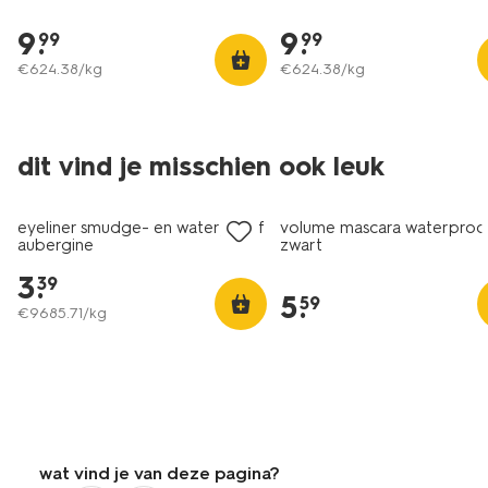
9
.
9
.
99
99
€
624
.
38
/kg
€
624
.
38
/kg
dit vind je misschien ook leuk
vegan
vegan
eyeliner smudge- en waterproof
volume mascara waterproo
aubergine
zwart
3
.
39
5
.
59
€
9685
.
71
/kg
wat vind je van deze pagina?