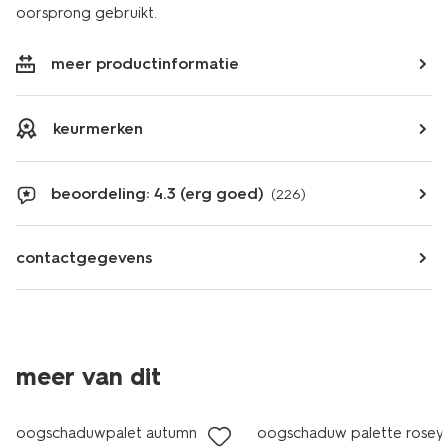
oorsprong gebruikt.
meer productinformatie
keurmerken
beoordeling: 4.3 (erg goed)
(226)
contactgegevens
meer van dit
vegan
vegan
oogschaduwpalet autumn
oogschaduw palette rosey