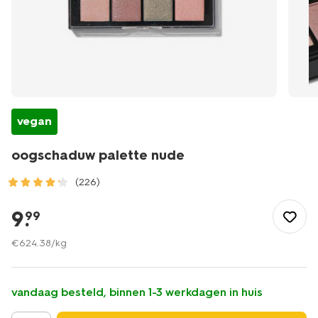
vegan
oogschaduw palette nude
(226)
/mooi-
gezond/make-
9
.
99
up/oogschaduw/oogschaduw-
palette-
€
624
.
38
/kg
nude-
11218508.html
vandaag besteld, binnen 1-3 werkdagen in huis