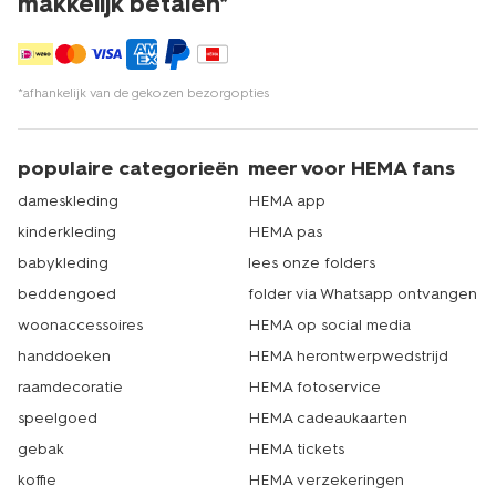
makkelijk betalen*
*afhankelijk van de gekozen bezorgopties
populaire categorieën
meer voor HEMA fans
dameskleding
HEMA app
kinderkleding
HEMA pas
babykleding
lees onze folders
beddengoed
folder via Whatsapp ontvangen
woonaccessoires
HEMA op social media
handdoeken
HEMA herontwerpwedstrijd
raamdecoratie
HEMA fotoservice
speelgoed
HEMA cadeaukaarten
gebak
HEMA tickets
koffie
HEMA verzekeringen