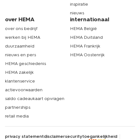
inspiratie
nieuws
over HEMA
internationaal
over ons bedrijf
HEMA België
werken bij HEMA
HEMA Duitsland
duurzaamheid
HEMA Frankrijk
nieuws en pers
HEMA Oostenrijk
HEMA geschiedenis
HEMA zakelijk
klantenservice
actievoorwaarden
saldo cadeaukaart opvragen
partnerships
retail media
privacy statement
disclaimer
security
toegankelijkheid