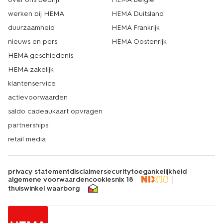
werken bij HEMA
HEMA Duitsland
duurzaamheid
HEMA Frankrijk
nieuws en pers
HEMA Oostenrijk
HEMA geschiedenis
HEMA zakelijk
klantenservice
actievoorwaarden
saldo cadeaukaart opvragen
partnerships
retail media
privacy statement
disclaimer
security
toegankelijkheid
algemene voorwaarden
cookies
nix 18
thuiswinkel waarborg