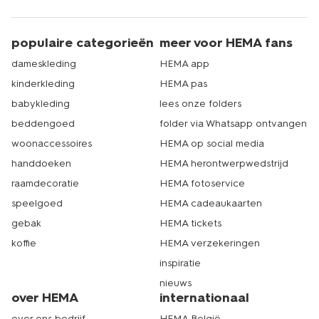
populaire categorieën
meer voor HEMA fans
dameskleding
HEMA app
kinderkleding
HEMA pas
babykleding
lees onze folders
beddengoed
folder via Whatsapp ontvangen
woonaccessoires
HEMA op social media
handdoeken
HEMA herontwerpwedstrijd
raamdecoratie
HEMA fotoservice
speelgoed
HEMA cadeaukaarten
gebak
HEMA tickets
koffie
HEMA verzekeringen
inspiratie
nieuws
over HEMA
internationaal
over ons bedrijf
HEMA België