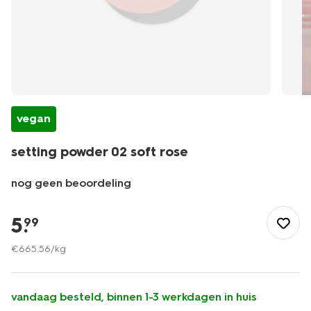
vegan
setting powder 02 soft rose
nog geen beoordeling
/mooi-
gezond/make-
5
.
99
up/poeder/setting-
powder-
€
665
.
56
/kg
02-
soft-
rose-
vandaag besteld, binnen 1-3 werkdagen in huis
11290419.html