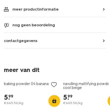
meer productinformatie
nog geen beoordeling
contactgegevens
meer van dit
vegan
vegan
baking powder 04 banana
navulling mattifying powder
cool beige
5
.
5
.
99
99
€
665
.
56
/kg
€
665
.
56
/kg