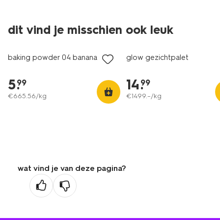
dit vind je misschien ook leuk
vegan
vegan
baking powder 04 banana
glow gezichtpalet
5
.
14
.
99
99
€
665
.
56
/kg
€
1499
.
–
/kg
wat vind je van deze pagina?