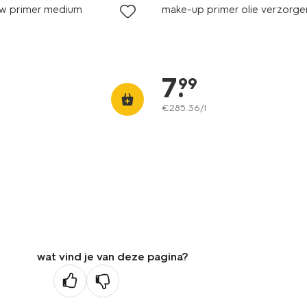
ow primer medium
make-up primer olie verzorg
7
.
99
€
285
.
36
/l
wat vind je van deze pagina?