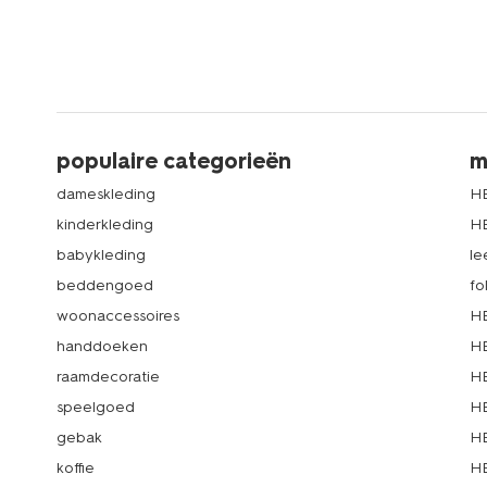
populaire categorieën
m
dameskleding
H
kinderkleding
H
babykleding
le
beddengoed
fo
woonaccessoires
HE
handdoeken
HE
raamdecoratie
HE
speelgoed
HE
gebak
HE
koffie
HE