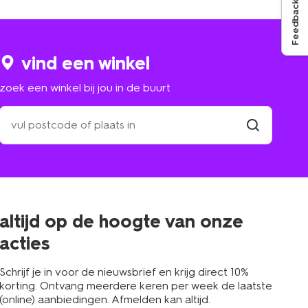
Feedback
vind een winkel
zoek een winkel bij jou in de buurt
zoek
een
winkel
vind
winkel
bij
jou
in
de
buurt
altijd op de hoogte van onze
acties
Schrijf je in voor de nieuwsbrief en krijg direct 10%
korting. Ontvang meerdere keren per week de laatste
(online) aanbiedingen. Afmelden kan altijd.