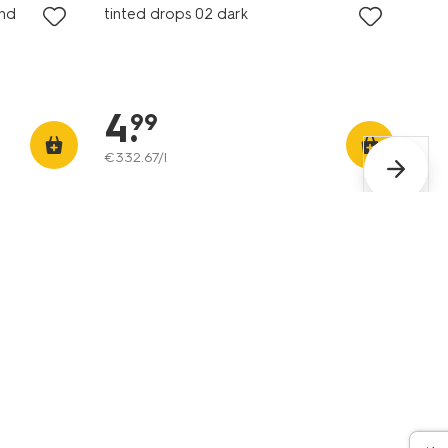
end
tinted drops 02 dark
4
.
99
€
332
.
67
/l