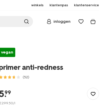
winkels
klantenpas
klantenservice
inloggen
vegan
primer anti-redness
(52)
/mooi-
gezond/make-
5
.
99
up/primer-
en-
€
299
.
50
/l
fixing/primer-
anti-