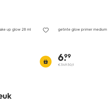
vegan
hake up glow 28 ml
getinte glow primer medium
6
.
99
€
349
.
50
/l
leuk
vegan