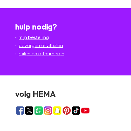
hulp nodig?
mijn bestelling
bezorgen of afhalen
ruilen en retourneren
volg HEMA