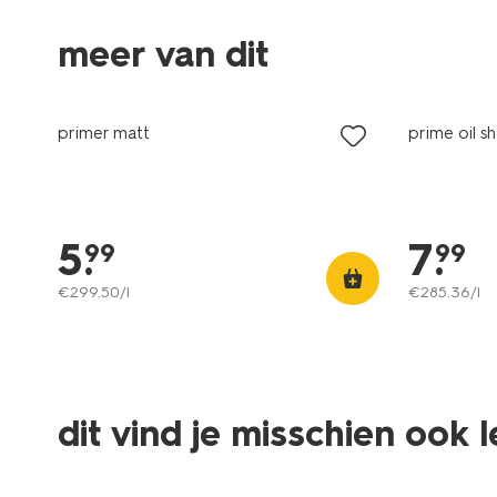
meer van dit
vegan
vegan
primer matt
prime oil s
5
.
7
.
99
99
€
299
.
50
/l
€
285
.
36
/l
dit vind je misschien ook 
vegan
vegan