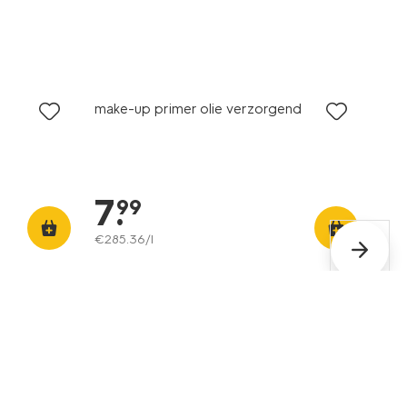
vegan
make-up primer olie verzorgend
7
.
99
€
285
.
36
/l
vegan