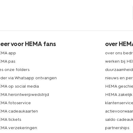
eer voor HEMA fans
over HEM
EMA app
over ons bedri
EMA pas
werken bij H
es onze folders
duurzaamhei
lder via Whatsapp ontvangen
nieuws en per
MA op social media
HEMA geschie
MA herontwerpwedstrijd
HEMA zakelijk
MA fotoservice
klantenservic
MA cadeaukaarten
actievoorwaa
MA tickets
saldo cadeau
MA verzekeringen
partnerships