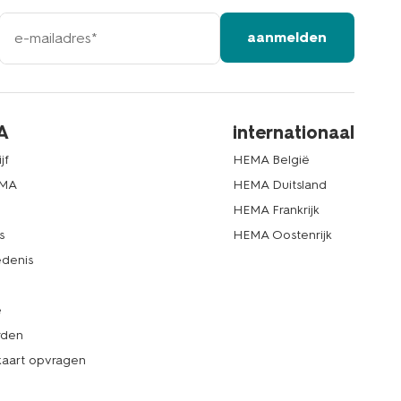
e-
aanmelden
mailadres
A
internationaal
jf
HEMA België
EMA
HEMA Duitsland
d
HEMA Frankrijk
s
HEMA Oostenrijk
denis
e
rden
kaart opvragen