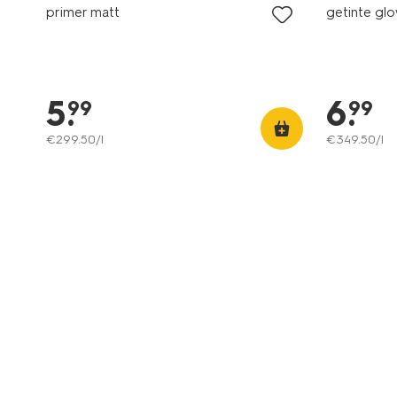
primer matt
getinte gl
5
.
6
.
99
99
€
299
.
50
/l
€
349
.
50
/l