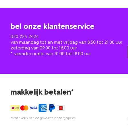
bel onze klantenservice
020 224 2424
van maandag tot en met vrijdag van 8.30 tot 21.00 uur
zaterdag van 09.00 tot 18.00 uur
* raamdecoratie van 10.00 tot 18.00 uur
makkelijk betalen*
*afhankelijk van de gekozen bezorgopties