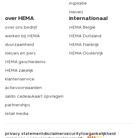
inspiratie
nieuws
over HEMA
internationaal
over ons bedrijf
HEMA België
werken bij HEMA
HEMA Duitsland
duurzaamheid
HEMA Frankrijk
nieuws en pers
HEMA Oostenrijk
HEMA geschiedenis
HEMA zakelijk
klantenservice
actievoorwaarden
saldo cadeaukaart opvragen
partnerships
retail media
privacy statement
disclaimer
security
toegankelijkheid