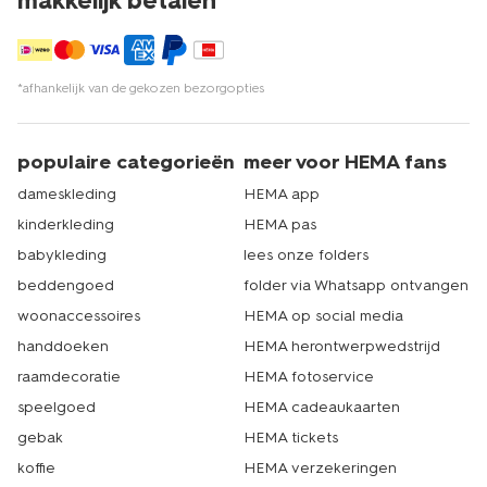
makkelijk betalen*
*afhankelijk van de gekozen bezorgopties
populaire categorieën
meer voor HEMA fans
dameskleding
HEMA app
kinderkleding
HEMA pas
babykleding
lees onze folders
beddengoed
folder via Whatsapp ontvangen
woonaccessoires
HEMA op social media
handdoeken
HEMA herontwerpwedstrijd
raamdecoratie
HEMA fotoservice
speelgoed
HEMA cadeaukaarten
gebak
HEMA tickets
koffie
HEMA verzekeringen