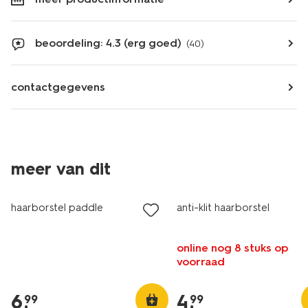
beoordeling: 4.3 (erg goed)
(40)
contactgegevens
meer van dit
vegan
haarborstel paddle
anti-klit haarborstel
online nog 8 stuks op
voorraad
6
.
4
.
99
99