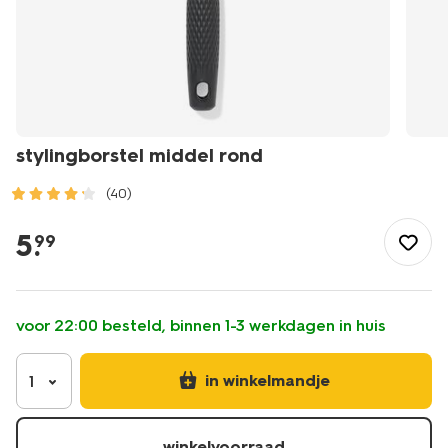
stylingborstel middel rond
(40)
/mooi-
gezond/persoonlijke-
5
.
99
verzorging/haarverzorging/haaraccessoires/borstel/stylingbor
middel-
rond-
11810102.html
voor 22:00 besteld, binnen 1-3 werkdagen in huis
in winkelmandje
1
winkelvoorraad